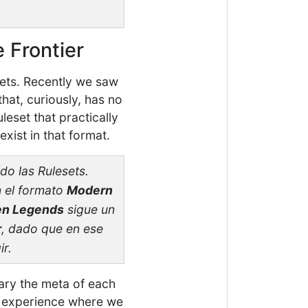
e Frontier
sets. Recently we saw
hat, curiously, has no
uleset that practically
exist in that format.
o las Rulesets.
n el formato
Modern
en Legends
sigue un
r
, dado que en ese
ir.
ary the meta of each
ed experience where we