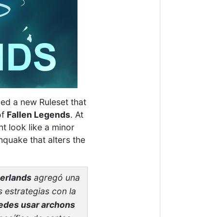
d a new Ruleset that
of
Fallen Legends
. At
t look like a minor
thquake that alters the
terlands
agregó una
 estrategias con la
edes usar archons