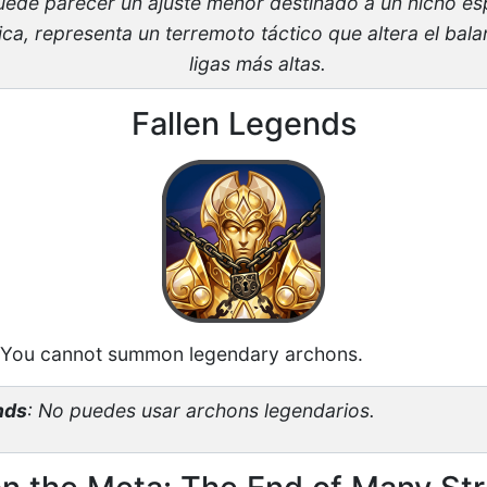
ede parecer un ajuste menor destinado a un nicho esp
ica, representa un terremoto táctico que altera el bal
ligas más altas.
Fallen Legends
 You cannot summon legendary archons.
nds
: No puedes usar archons legendarios.