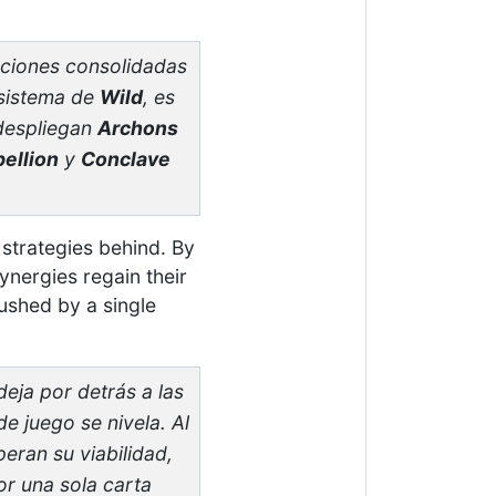
ciones consolidadas
osistema de
Wild
, es
despliegan
Archons
ellion
y
Conclave
 strategies behind. By
ynergies regain their
rushed by a single
deja por detrás a las
de juego se nivela. Al
eran su viabilidad,
or una sola carta