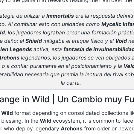
ty to the game that rewards reading the rival over the 
ategia de utilizar a
Immortalis
era la respuesta definit
ipo. Al combinar esto con unidades como
Mycelic Infa
ld
, los jugadores lograban crear una formación práct
de daño: el
Shield
mitigaba el ataque físico y el
Void
ne
llen Legends
activa, esta
fantasía de invulnerabilida
Archons
legendarios, los jugadores se ven obligados a
 o a confiar puramente en el posicionamiento y la
Vel
erabilidad necesaria que premia la lectura del rival sob
la carta.
ange in Wild | Un Cambio muy Fu
e
Wild
format depending on consolidated collections l
 blessing. In the
Wild
ecosystem, it is common to face
r who deploy legendary
Archons
from older or newer 