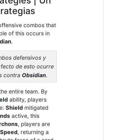
ategies | Un
rategias
 offensive combos that
le of this occurs in
dian
.
ombos defensivos y
rfecto de esto ocurre
s contra
Obsidian
.
the entire team. By
eld
ability, players
ge:
Shield
mitigated
ends
active, this
rchons
, players are
Speed
, returning a