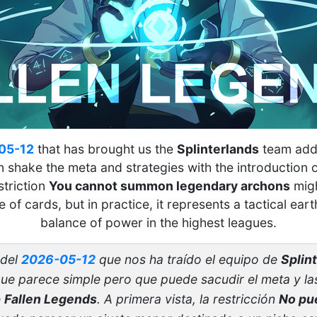
05-12
that has brought us the
Splinterlands
team adde
 shake the meta and strategies with the introduction 
striction
You cannot summon legendary archons
migh
 of cards, but in practice, it represents a tactical ear
balance of power in the highest leagues.
 del
2026-05-12
que nos ha traído el equipo de
Splin
ue parece simple pero que puede sacudir el meta y las
e
Fallen Legends
. A primera vista, la restricción
No pu