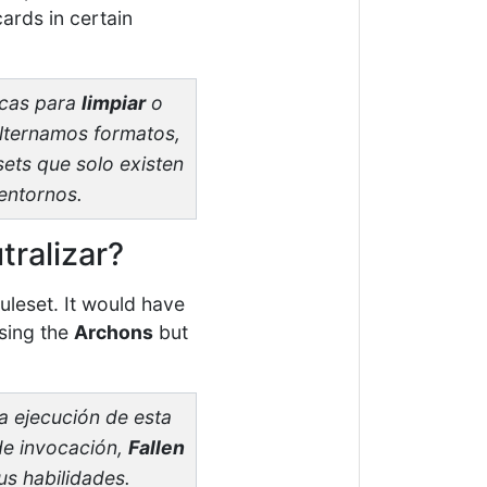
cards in certain
icas para
limpiar
o
alternamos formatos,
ets que solo existen
entornos.
tralizar?
uleset. It would have
sing the
Archons
but
a ejecución de esta
 de invocación,
Fallen
s habilidades.