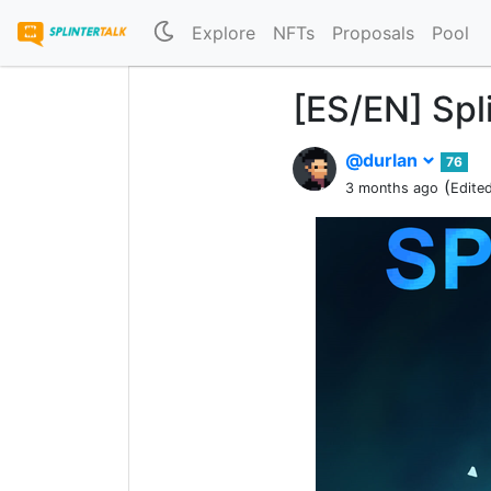
Explore
NFTs
Proposals
Pool
[ES/EN] Spl
@durlan
76
(
3 months ago
Edite