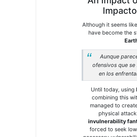
An Impact o
Impacto 
Although it seems lik
have become the sta
Eart
Aunque parece 
ofensivos que se 
en los enfrent
Until today, using
combining this wit
managed to create
physical attac
invulnerability fan
forced to seek lowe