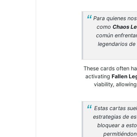
Para quienes no
como
Chaos Le
común enfrentar
legendarios de
These cards often hav
activating
Fallen L
viability, allowi
Estas cartas suel
estrategias de es
bloquear a estos
permitiéndono