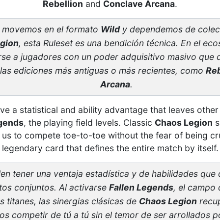
Rebellion
and
Conclave Arcana
.
s movemos en el formato
Wild
y dependemos de colec
gion
, esta Ruleset es una bendición técnica. En el ec
se a jugadores con un poder adquisitivo masivo que 
 las ediciones más antiguas o más recientes, como
Reb
Arcana
.
e a statistical and ability advantage that leaves other
egends
, the playing field levels. Classic
Chaos Legion
s
ng us to compete toe-to-toe without the fear of being c
legendary card that defines the entire match by itself.
en tener una ventaja estadística y de habilidades que 
tos conjuntos. Al activarse
Fallen Legends
, el campo 
 titanes, las sinergias clásicas de
Chaos Legion
recup
s competir de tú a tú sin el temor de ser arrollados p