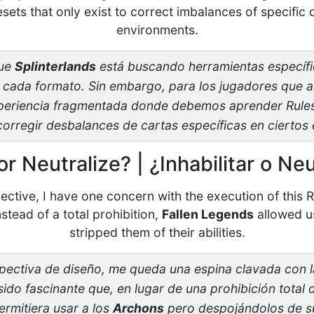
sets that only exist to correct imbalances of specific 
environments.
que
Splinterlands
está buscando herramientas específ
e cada formato. Sin embargo, para los jugadores que 
periencia fragmentada donde debemos aprender Rules
corregir desbalances de cartas específicas en ciertos 
or Neutralize? | ¿Inhabilitar o Neu
ctive, I have one concern with the execution of this R
nstead of a total prohibition,
Fallen Legends
allowed u
stripped them of their abilities.
ectiva de diseño, me queda una espina clavada con l
sido fascinante que, en lugar de una prohibición total
rmitiera usar a los
Archons
pero despojándolos de su