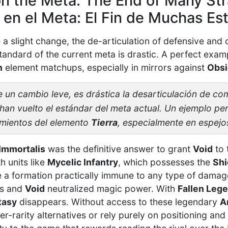
n the Meta: The End of Many Str
en el Meta: El Fin de Muchas Est
e a slight change, the de-articulation of defensive and
ndard of the current meta is drastic. A perfect examp
h
element matchups, especially in mirrors against
Obsi
un cambio leve, es drástica la desarticulación de c
han vuelto el estándar del meta actual. Un ejemplo pe
amientos del elemento
Tierra
, especialmente en espejo
Immortalis
was the definitive answer to grant
Void
to 
h units like
Mycelic Infantry
, which possesses the
Shi
 a formation practically immune to any type of dama
ks and
Void
neutralized magic power. With
Fallen Leg
tasy
disappears. Without access to these legendary
A
r-rarity alternatives or rely purely on positioning and