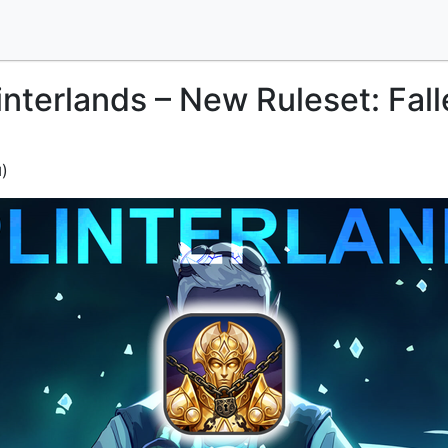
interlands – New Ruleset: Fal
)
d