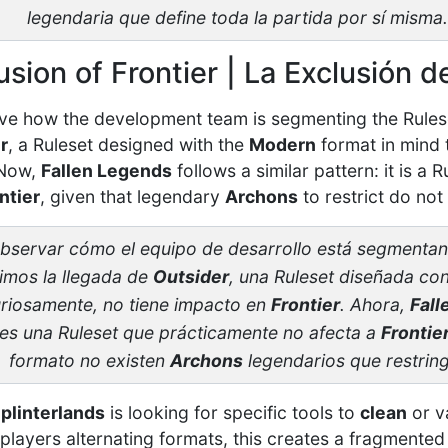
legendaria que define toda la partida por sí misma.
sion of Frontier | La Exclusión d
erve how the development team is segmenting the Rule
r
, a Ruleset designed with the
Modern
format in mind t
 Now,
Fallen Legends
follows a similar pattern: it is a R
ntier
, given that legendary
Archons
to restrict do not 
observar cómo el equipo de desarrollo está segmentand
imos la llegada de
Outsider
, una Ruleset diseñada co
riosamente, no tiene impacto en
Frontier
. Ahora,
Fall
: es una Ruleset que prácticamente no afecta a
Frontie
formato no existen
Archons
legendarios que restring
plinterlands
is looking for specific tools to
clean
or v
players alternating formats, this creates a fragment