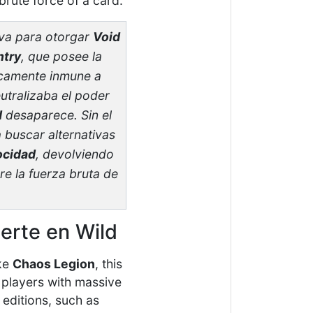
brute force of a card.
iva para otorgar
Void
ntry
, que posee la
icamente inmune a
utralizaba el poder
d
desaparece. Sin el
 buscar alternativas
ocidad
, devolviendo
re la fuerza bruta de
erte en Wild
ike
Chaos Legion
, this
 players with massive
editions, such as