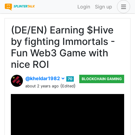
Login
Sign up
(DE/EN) Earning $Hive
by fighting Immortals -
Fun Web3 Game with
nice ROI
@kheldar1982
70
BLOCKCHAIN GAMING
(
)
about 2 years ago
Edited