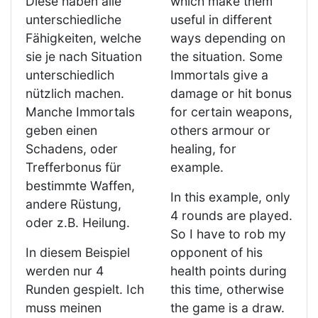
Diese haben alle
which make them
unterschiedliche
useful in different
Fähigkeiten, welche
ways depending on
sie je nach Situation
the situation. Some
unterschiedlich
Immortals give a
nützlich machen.
damage or hit bonus
Manche Immortals
for certain weapons,
geben einen
others armour or
Schadens, oder
healing, for
Trefferbonus für
example.
bestimmte Waffen,
In this example, only
andere Rüstung,
4 rounds are played.
oder z.B. Heilung.
So I have to rob my
In diesem Beispiel
opponent of his
werden nur 4
health points during
Runden gespielt. Ich
this time, otherwise
muss meinen
the game is a draw.