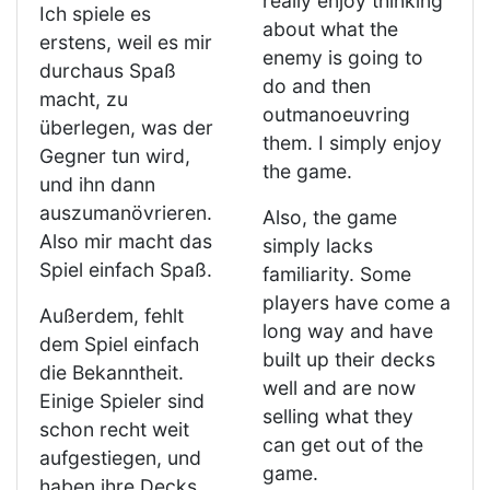
really enjoy thinking
Ich spiele es
about what the
erstens, weil es mir
enemy is going to
durchaus Spaß
do and then
macht, zu
outmanoeuvring
überlegen, was der
them. I simply enjoy
Gegner tun wird,
the game.
und ihn dann
auszumanövrieren.
Also, the game
Also mir macht das
simply lacks
Spiel einfach Spaß.
familiarity. Some
players have come a
Außerdem, fehlt
long way and have
dem Spiel einfach
built up their decks
die Bekanntheit.
well and are now
Einige Spieler sind
selling what they
schon recht weit
can get out of the
aufgestiegen, und
game.
haben ihre Decks