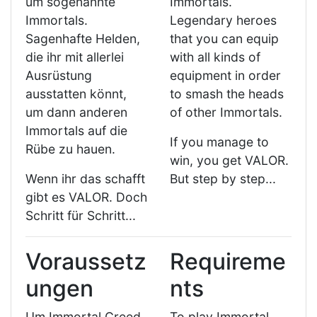
um sogenannte
Immortals.
Immortals.
Legendary heroes
Sagenhafte Helden,
that you can equip
die ihr mit allerlei
with all kinds of
Ausrüstung
equipment in order
ausstatten könnt,
to smash the heads
um dann anderen
of other Immortals.
Immortals auf die
If you manage to
Rübe zu hauen.
win, you get VALOR.
Wenn ihr das schafft
But step by step...
gibt es VALOR. Doch
Schritt für Schritt...
Voraussetz
Requireme
ungen
nts
Um Immortal Creed
To play Immortal