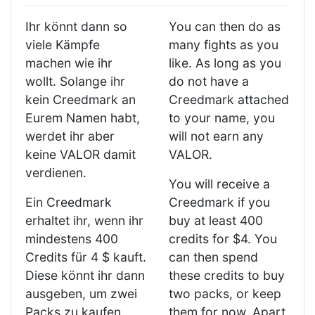
Ihr könnt dann so
You can then do as
viele Kämpfe
many fights as you
machen wie ihr
like. As long as you
wollt. Solange ihr
do not have a
kein Creedmark an
Creedmark attached
Eurem Namen habt,
to your name, you
werdet ihr aber
will not earn any
keine VALOR damit
VALOR.
verdienen.
You will receive a
Ein Creedmark
Creedmark if you
erhaltet ihr, wenn ihr
buy at least 400
mindestens 400
credits for $4. You
Credits für 4 $ kauft.
can then spend
Diese könnt ihr dann
these credits to buy
ausgeben, um zwei
two packs, or keep
Packs zu kaufen,
them for now. Apart