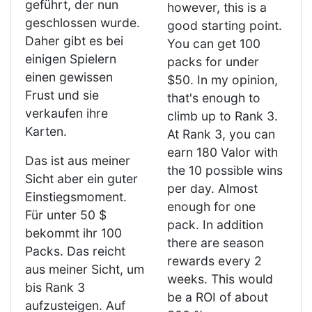
geführt, der nun
however, this is a
geschlossen wurde.
good starting point.
Daher gibt es bei
You can get 100
einigen Spielern
packs for under
einen gewissen
$50. In my opinion,
Frust und sie
that's enough to
verkaufen ihre
climb up to Rank 3.
Karten.
At Rank 3, you can
earn 180 Valor with
Das ist aus meiner
the 10 possible wins
Sicht aber ein guter
per day. Almost
Einstiegsmoment.
enough for one
Für unter 50 $
pack. In addition
bekommt ihr 100
there are season
Packs. Das reicht
rewards every 2
aus meiner Sicht, um
weeks. This would
bis Rank 3
be a ROI of about
aufzusteigen. Auf