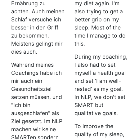
Ernährung zu
my diet again. I'm
achten. Auch meinen
also trying to get a
Schlaf versuche ich
better grip on my
besser in den Griff
sleep. Most of the
zu bekommen.
time I manage to do
Meistens gelingt mir
this.
dies auch.
During my coaching,
Während meines
I also had to set
Coachings habe ich
myself a health goal
mir auch ein
and set ‘I am well-
Gesundheitsziel
rested’ as my goal.
setzen müssen, und
In NLP, we don't set
"Ich bin
SMART but
ausgeschlafen" als
qualitative goals.
Ziel gesetzt. Im NLP
To improve the
machen wir keine
quality of my sleep,
SMARTen sondern