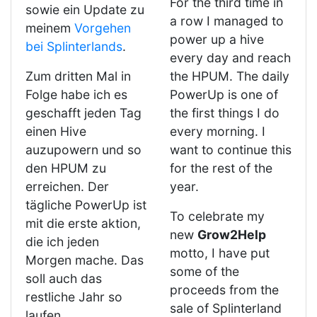
For the third time in
sowie ein Update zu
a row I managed to
meinem
Vorgehen
power up a hive
bei Splinterlands
.
every day and reach
Zum dritten Mal in
the HPUM. The daily
Folge habe ich es
PowerUp is one of
geschafft jeden Tag
the first things I do
einen Hive
every morning. I
auzupowern und so
want to continue this
den HPUM zu
for the rest of the
erreichen. Der
year.
tägliche PowerUp ist
To celebrate my
mit die erste aktion,
new
Grow2Help
die ich jeden
motto, I have put
Morgen mache. Das
some of the
soll auch das
proceeds from the
restliche Jahr so
sale of Splinterland
laufen.