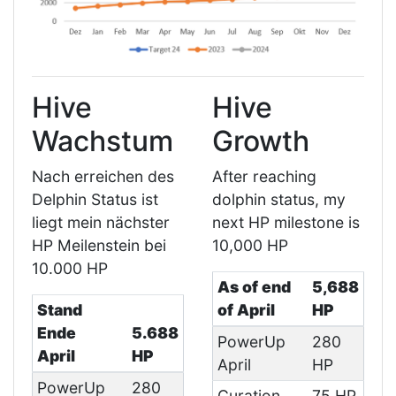
Hive
Hive
Wachstum
Growth
Nach erreichen des
After reaching
Delphin Status ist
dolphin status, my
liegt mein nächster
next HP milestone is
HP Meilenstein bei
10,000 HP
10.000 HP
As of end
5,688
Stand
of April
HP
Ende
5.688
PowerUp
280
April
HP
April
HP
PowerUp
280
Curation
75 HP