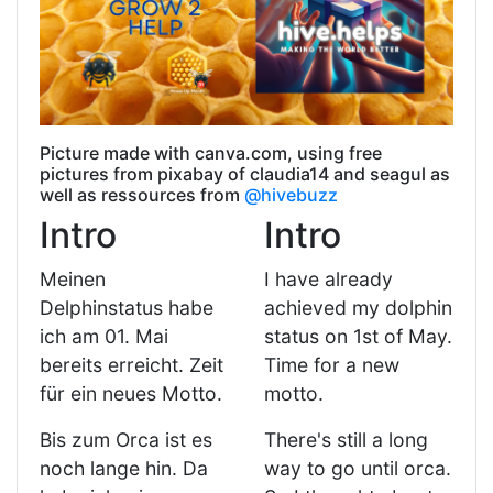
Picture made with canva.com, using free
pictures from pixabay of claudia14 and seagul as
well as ressources from
@hivebuzz
Intro
Intro
Meinen
I have already
Delphinstatus habe
achieved my dolphin
ich am 01. Mai
status on 1st of May.
bereits erreicht. Zeit
Time for a new
für ein neues Motto.
motto.
Bis zum Orca ist es
There's still a long
noch lange hin. Da
way to go until orca.