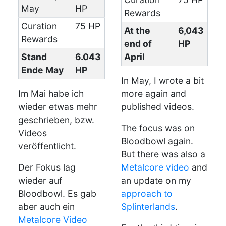
May
HP
Rewards
Curation
75 HP
At the
6,043
Rewards
end of
HP
Stand
6.043
April
Ende May
HP
In May, I wrote a bit
Im Mai habe ich
more again and
wieder etwas mehr
published videos.
geschrieben, bzw.
The focus was on
Videos
Bloodbowl again.
veröffentlicht.
But there was also a
Der Fokus lag
Metalcore video
and
wieder auf
an update on my
Bloodbowl. Es gab
approach to
aber auch ein
Splinterlands
.
Metalcore Video