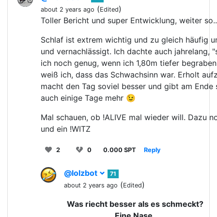
(
)
about 2 years ago
Edited
Toller Bericht und super Entwicklung, weiter so..
Schlaf ist extrem wichtig und zu gleich häufig u
und vernachlässigt. Ich dachte auch jahrelang, 
ich noch genug, wenn ich 1,80m tiefer begraben l
weiß ich, dass das Schwachsinn war. Erholt au
macht den Tag soviel besser und gibt am Ende s
auch einige Tage mehr 😉
Mal schauen, ob !ALIVE mal wieder will. Dazu n
und ein !WITZ
2
0
0.000 SPT
Reply
@lolzbot
71
(
)
about 2 years ago
Edited
Was riecht besser als es schmeckt?
Eine Nase.