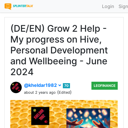
Login
Sign
(DE/EN) Grow 2 Help -
My progress on Hive,
Personal Development
and Wellbeeing - June
2024
@kheldar1982
70
LEOFINANCE
(
)
about 2 years ago
Edited