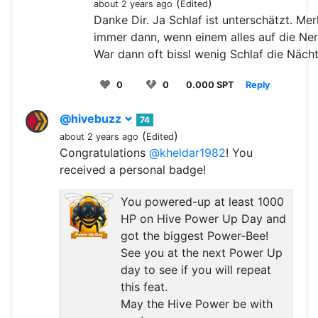
(
)
about 2 years ago
Edited
Danke Dir. Ja Schlaf ist unterschätzt. Me
immer dann, wenn einem alles auf die Ner
War dann oft bissl wenig Schlaf die Nächt
0
0
0.000 SPT
Reply
@hivebuzz
74
(
)
about 2 years ago
Edited
Congratulations
@kheldar1982
! You
received a personal badge!
You powered-up at least 1000
HP on Hive Power Up Day and
got the biggest Power-Bee!
See you at the next Power Up
day to see if you will repeat
this feat.
May the Hive Power be with