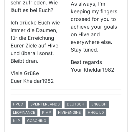
sehr zufrieden. Wie
As always, I'm
läuft es bei Euch?
keeping my fingers
crossed for you to
Ich drücke Euch wie
achieve your goals
immer die Daumen,
on Hive and
für die Erreichung
everywhere else.
Eurer Ziele auf Hive
Stay tuned.
und überall sonst.
Bleibt dran.
Best regards
Your Kheldar1982
Viele Grüße
Euer Kheldar1982
HPUD
SPLINTERLANDS
DEUTSCH
ENGLISH
LEOFINANCE
PIMP
HIVE-ENGINE
HHGUILD
NLP
COACHING