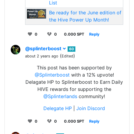
List
Be ready for the June edition of
the Hive Power Up Month!
0
0
0.000 SPT
Reply
@splinterboost
60
(
)
about 2 years ago
Edited
This post has been supported by
@Splinterboost
with a 12% upvote!
Delagate HP to Splinterboost to Earn Daily
HIVE rewards for supporting the
@Splinterlands
community!
Delegate HP
|
Join Discord
0
0
0.000 SPT
Reply