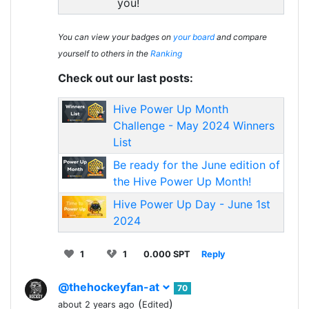
you!
You can view your badges on
your board
and compare
yourself to others in the
Ranking
Check out our last posts:
Hive Power Up Month
Challenge - May 2024 Winners
List
Be ready for the June edition of
the Hive Power Up Month!
Hive Power Up Day - June 1st
2024
1
1
0.000 SPT
Reply
@thehockeyfan-at
70
(
)
about 2 years ago
Edited