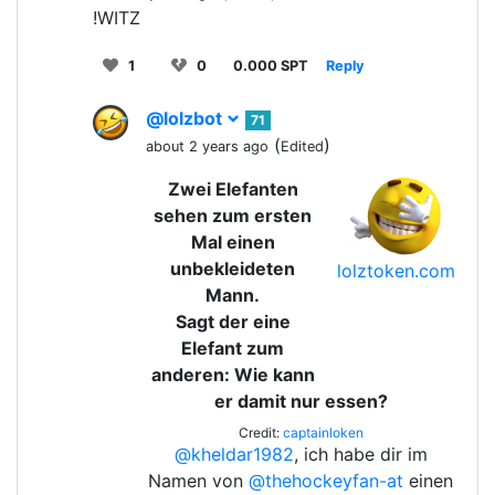
!WITZ
1
0
0.000 SPT
Reply
@lolzbot
71
(
)
about 2 years ago
Edited
Zwei Elefanten
sehen zum ersten
Mal einen
unbekleideten
lolztoken.com
Mann.
Sagt der eine
Elefant zum
anderen: Wie kann
er damit nur essen?
Credit:
captainloken
@kheldar1982
, ich habe dir im
Namen von
@thehockeyfan-at
einen