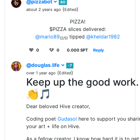
@pizzabot
60
(
)
about 2 years ago
Edited
PIZZA!
$PIZZA slices delivered:
@mario89
tipped
@kheldar1982
(2/5)
0
0
0.000 SPT
Reply
@douglas.life
-7
(
)
over 1 year ago
Edited
Keep up the good work.
👏🎵
Dear beloved Hive creator,
Coding poet
Gudasol
here to support you shari
your art + life on Hive.
As a fellow creator, I know how hard it is to get