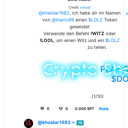
Credit:
vasupi
@kheldar1982
, ich habe dir im Namen
von
@mario89
einen
$LOLZ
Token
gesendet
Verwende den Befehl
!WITZ
oder
!LOOL
, um einen Witz und ein
$LOLZ
zu teilen.
PLAY
&
$D
.(1/10)
0
0
0.000 SPT
Reply
@kheldar1982
70