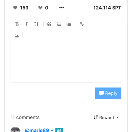
153
0
124.114 SPT
Reply
11 comments
Reward
@mario89
66