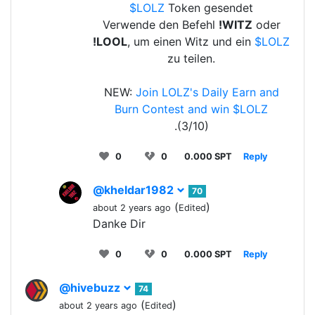
$LOLZ
Token gesendet
Verwende den Befehl
!WITZ
oder
!LOOL
, um einen Witz und ein
$LOLZ
zu teilen.
NEW:
Join LOLZ's Daily Earn and
Burn Contest and win $LOLZ
.(3/10)
0
0
0.000 SPT
Reply
@kheldar1982
70
(
)
about 2 years ago
Edited
Danke Dir
0
0
0.000 SPT
Reply
@hivebuzz
74
(
)
about 2 years ago
Edited