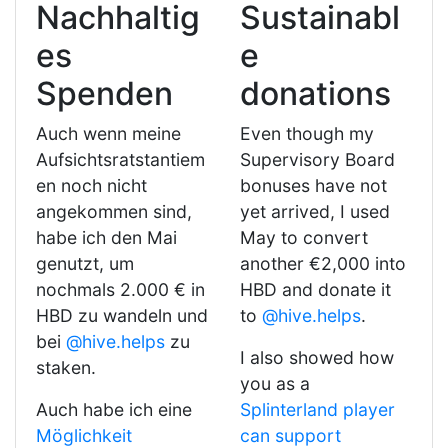
Nachhaltig
Sustainabl
es
e
Spenden
donations
Auch wenn meine
Even though my
Aufsichtsratstantiem
Supervisory Board
en noch nicht
bonuses have not
angekommen sind,
yet arrived, I used
habe ich den Mai
May to convert
genutzt, um
another €2,000 into
nochmals 2.000 € in
HBD and donate it
HBD zu wandeln und
to
@hive.helps
.
bei
@hive.helps
zu
I also showed how
staken.
you as a
Auch habe ich eine
Splinterland player
Möglichkeit
can support