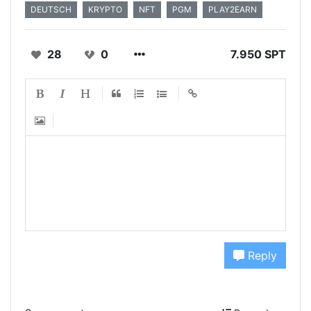
DEUTSCH
KRYPTO
NFT
PGM
PLAY2EARN
28
0
7.950 SPT
Reply