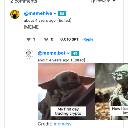
2 comments
Reward
@memehive
58
(
)
about 4 years ago
Edited
!MEME
1
0
0.010 SPT
Reply
@meme.bot
49
(
)
about 4 years ago
Edited
Credit:
memess