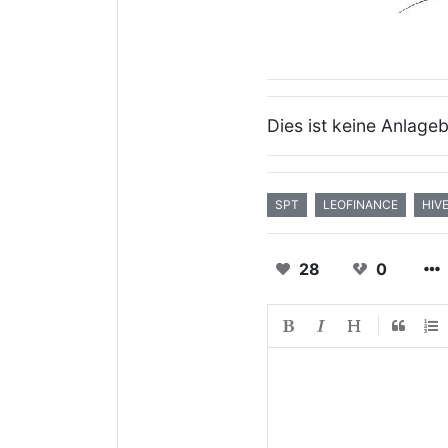
Dies ist keine Anlage
SPT
LEOFINANCE
HIV
28
0