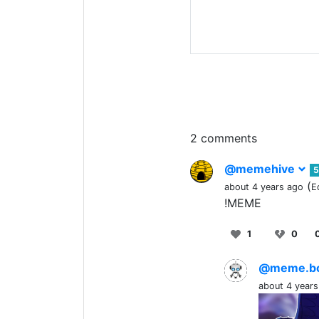
2 comments
@memehive
5
(
about 4 years ago
E
!MEME
1
0
@meme.b
about 4 years