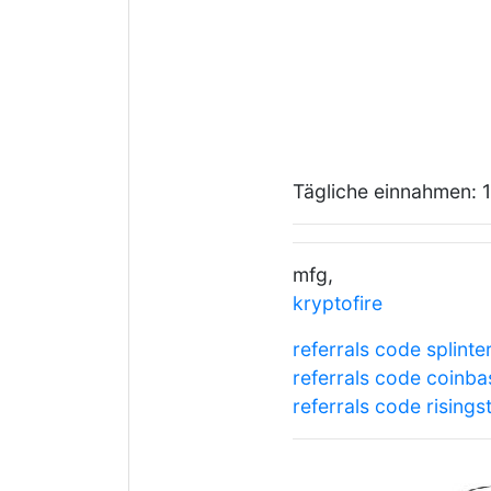
Tägliche einnahmen: 
mfg,
kryptofire
referrals code splinte
referrals code coinba
referrals code risings