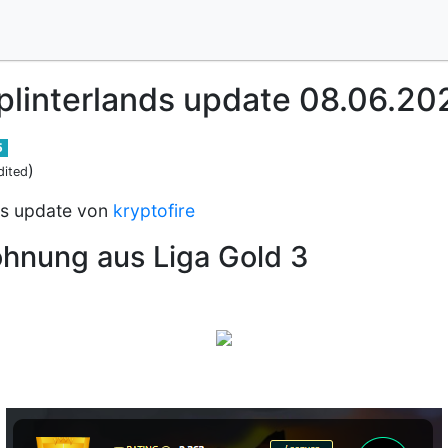
plinterlands update 08.06.20
5
)
dited
nds update von
kryptofire
ohnung aus Liga Gold 3