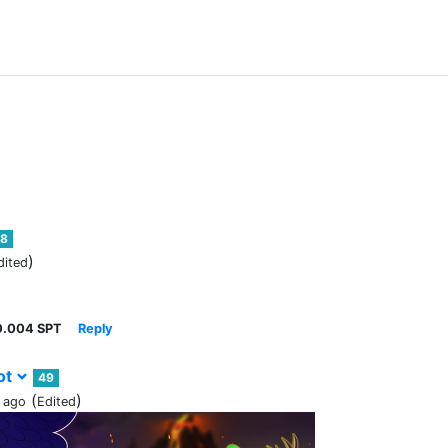
8
)
dited
0.004 SPT
Reply
ot
49
(
)
 ago
Edited