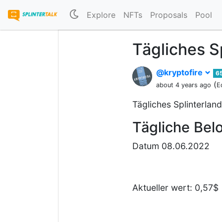
Explore
NFTs
Proposals
Pool
Tägliches S
@kryptofire
6
(
about 4 years ago
E
Tägliches Splinterla
Tägliche Bel
Datum 08.06.2022
Aktueller wert: 0,57$