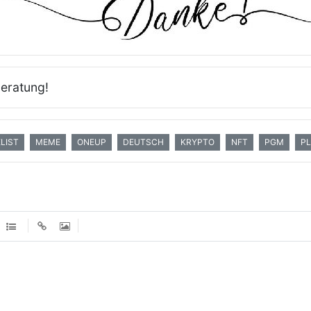
beratung!
ELIST
MEME
ONEUP
DEUTSCH
KRYPTO
NFT
PGM
P