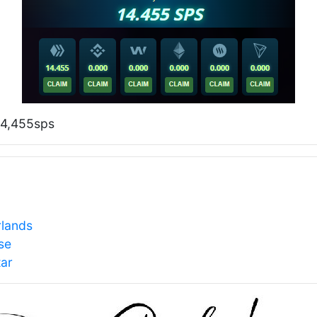
14,455sps
rlands
se
tar