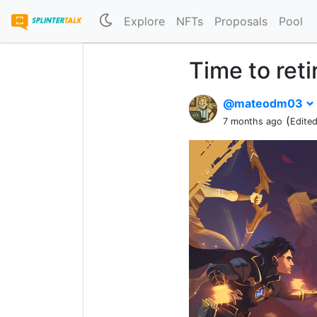
Explore
NFTs
Proposals
Pool
Time to reti
@mateodm03
(
7 months ago
Edite