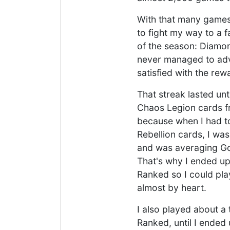
With that many games
to fight my way to a f
of the season: Diamond
never managed to adv
satisfied with the rew
That streak lasted un
Chaos Legion cards 
because when I had to
Rebellion cards, I wasn
and was averaging Go
That's why I ended up
Ranked so I could pla
almost by heart.
I also played about a
Ranked, until I ended 