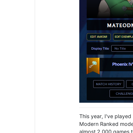
This year, I've played
Modern Ranked mode,
almost 2,000 games t