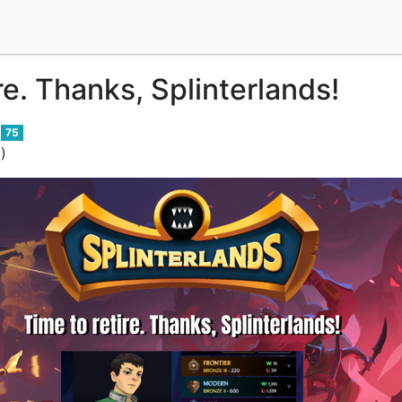
re. Thanks, Splinterlands!
75
)
d