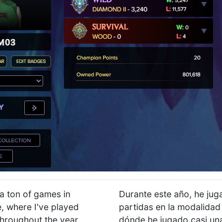
 a ton of games in
Durante este año, he ju
 where I've played
partidas en la modalida
hroughout the year.
dónde he jugado casi un