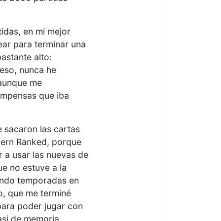
idas, en mi mejor
ar para terminar una
astante alto:
 eso, nunca he
 aunque me
ompensas que iba
 sacaron las cartas
ern Ranked, porque
a usar las nuevas de
ue no estuve a la
ando temporadas en
o, que me terminé
ara poder jugar con
asi de memoria.