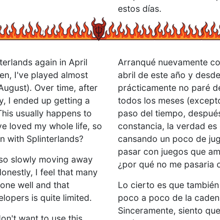
estos días.
terlands again in April
Arranqué nuevamente con
hen, I've played almost
abril de este año y des
ugust). Over time, after
prácticamente no paré de
y, I ended up getting a
todos los meses (excepto
. This usually happens to
paso del tiempo, después
ve loved my whole life, so
constancia, la verdad es
n with Splinterlands?
cansando un poco de jug
pasar con juegos que amo
also slowly moving away
¿por qué no me pasaria c
onestly, I feel that many
done well and that
Lo cierto es que también
lopers is quite limited.
poco a poco de la caden
Sinceramente, siento qu
 don't want to use this