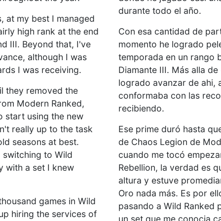
durante todo el año.
, at my best I managed
airly high rank at the end
Con esa cantidad de part
 III. Beyond that, I've
momento he logrado pele
ance, although I was
temporada en un rango b
ards I was receiving.
Diamante III. Más alla de
logrado avanzar de ahi,
til they removed the
conformaba con las rec
from Modern Ranked,
recibiendo.
 start using the new
't really up to the task
Ese prime duró hasta que
ld seasons at best.
de Chaos Legion de Mod
 switching to Wild
cuando me tocó empezar 
y with a set I knew
Rebellion, la verdad es q
altura y estuve promedi
Oro nada más. Es por ell
 thousand games in Wild
pasando a Wild Ranked p
up hiring the services of
un set que me conocia c