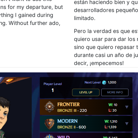
están haciendo bien y qu
ons for my departure, but
desarrolladores pequeño
ything I gained during
limitado.
ng. Without further ado,
Pero la verdad es que es
quiero usar para dar los 
sino que quiero repasar 
durante casi un año de j
decir, ¡empecemos!