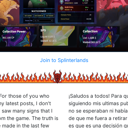
Join to Splinterlands
 For those of you who
¡Saludos a todos! Para q
 latest posts, I don't
siguiendo mis ultimas pu
 saw many signs that I
no se esperaban ni había
om the game. The truth is
de que me fuera a retirar
ve made in the last few
es que es una decisión 