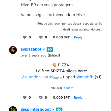
Hive-BR em suas postagens.
Vamos seguir fortalecendo a Hive
Metade das recompensas dessa resposta serão
destinadas ao autor do post.
0
0
0.000 SPT
Reply
@pizzabot
60
(
)
over 3 years ago
Edited
🍕 PIZZA !
I gifted
$PIZZA
slices here:
@curation-cartel
tipped
@mathfb
(x1)
(9/20)
Join us in
Discord
!
0
0
0.000 SPT
Reply
@splinterboost
60