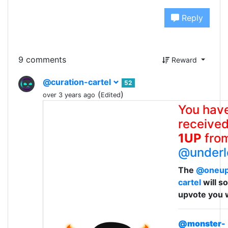
Reply
9 comments
Reward
@curation-cartel
52
(
)
over 3 years ago
Edited
You hav
received
1UP
fro
@underl
The
@oneu
cartel
will s
upvote you 
@monster-