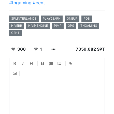
#thgaming
#cent
SPLINTERLANDS
PLAY2EARN
ONEUP
POB
HIVEBR
HIVE-ENGINE
PIMP
OPG
THGAMING
CENT
300
1
7359.682 SPT