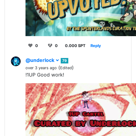
0
0
0.000 SPT
Reply
@underlock
79
(
)
over 3 years ago
Edited
!1UP Good work!