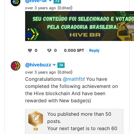
@hive-br
72
(
)
over 3 years ago
Edited
0
0
0.000 SPT
Reply
@hivebuzz
74
(
)
over 3 years ago
Edited
Congratulations
@mathfb
! You have
completed the following achievement on
the Hive blockchain And have been
rewarded with New badge(s)
You published more than 50
posts.
Your next target is to reach 60