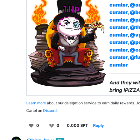
curator
,
@on
curator
,
@b
curator
,
@pi
curator
,
@th
curator
,
@v
curator
,
@p
curator
,
@ce
curator
,
@fu
curator
And they wil
bring !PIZZA
Learn more
about our delegation service to earn daily rewards. Jo
Cartel on
Discord
.
0
0
0.000 SPT
Reply