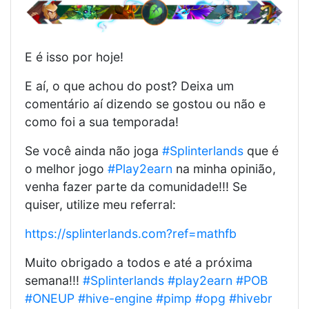
E é isso por hoje!
E aí, o que achou do post? Deixa um
comentário aí dizendo se gostou ou não e
como foi a sua temporada!
Se você ainda não joga
#Splinterlands
que é
o melhor jogo
#Play2earn
na minha opinião,
venha fazer parte da comunidade!!! Se
quiser, utilize meu referral:
https://splinterlands.com?ref=mathfb
Muito obrigado a todos e até a próxima
semana!!!
#Splinterlands
#play2earn
#POB
#ONEUP
#hive-engine
#pimp
#opg
#hivebr