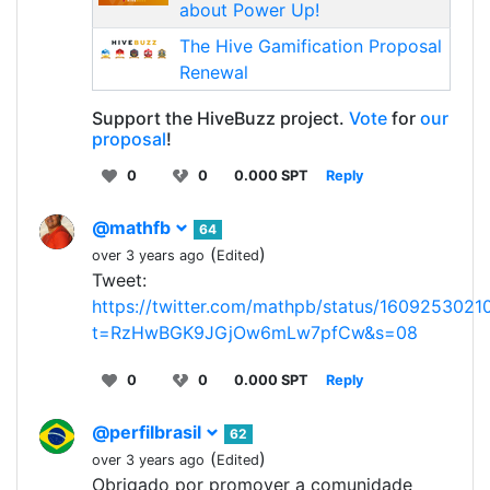
about Power Up!
The Hive Gamification Proposal
Renewal
Support the HiveBuzz project.
Vote
for
our
proposal
!
0
0
0.000 SPT
Reply
@mathfb
64
(
)
over 3 years ago
Edited
Tweet:
https://twitter.com/mathpb/status/160925302
t=RzHwBGK9JGjOw6mLw7pfCw&s=08
0
0
0.000 SPT
Reply
@perfilbrasil
62
(
)
over 3 years ago
Edited
Obrigado por promover a comunidade