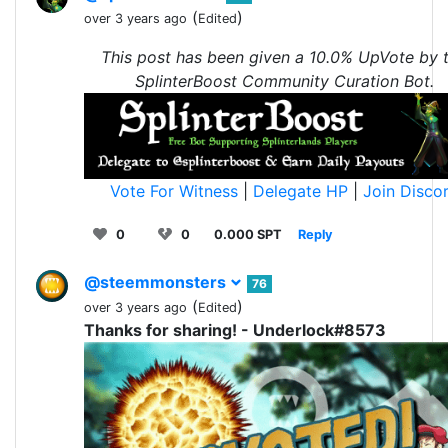
(
)
over 3 years ago
Edited
This post has been given a 10.0% UpVote by 
SplinterBoost Community Curation Bot.
Vote For Witness
|
Delegate HP
|
Join Disco
0
0
0.000 SPT
Reply
@steemmonsters
76
(
)
over 3 years ago
Edited
Thanks for sharing! - Underlock#8573