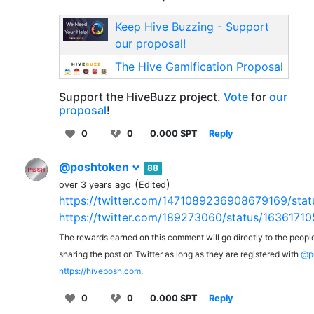
Keep Hive Buzzing - Support
our proposal!
The Hive Gamification Proposal
Support the HiveBuzz project.
Vote
for
our
proposal
!
0
0
0.000 SPT
Reply
@poshtoken
88
(
)
over 3 years ago
Edited
https://twitter.com/1471089236908679169/sta
https://twitter.com/189273060/status/163617
The rewards earned on this comment will go directly to the peopl
sharing the post on Twitter as long as they are registered with
@p
https://hiveposh.com
.
0
0
0.000 SPT
Reply