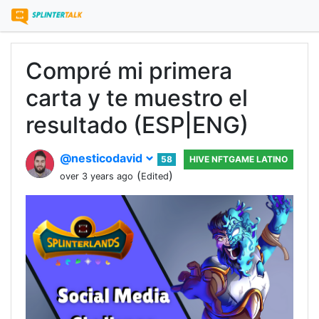
Compré mi primera
carta y te muestro el
resultado (ESP|ENG)
@nesticodavid
58
HIVE NFTGAME LATINO
(
)
over 3 years ago
Edited