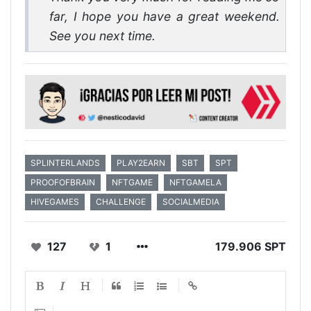
far, I hope you have a great weekend.
See you next time.
SPLINTERLANDS
PLAY2EARN
SBT
SPT
PROOFOFBRAIN
NFTGAME
NFTGAMELA
HIVEGAMES
CHALLENGE
SOCIALMEDIA
127
1
179.906 SPT