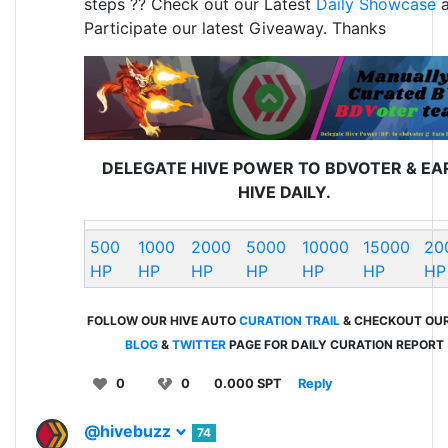
steps ?? Check out our Latest
Daily Showcase
a
Participate our latest Giveaway. Thanks
DELEGATE HIVE POWER TO BDVOTER & EA
HIVE DAILY.
500
1000
2000
5000
10000
15000
20
HP
HP
HP
HP
HP
HP
HP
FOLLOW OUR HIVE AUTO
CURATION TRAIL
& CHECKOUT OU
BLOG
&
TWITTER
PAGE FOR DAILY CURATION REPORT
0
0
0.000 SPT
Reply
@hivebuzz
74