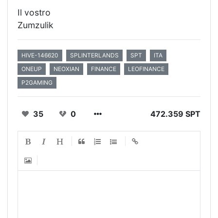
Il vostro
Zumzulik
HIVE-146620
SPLINTERLANDS
SPT
ITA
ONEUP
NEOXIAN
FINANCE
LEOFINANCE
P2GAMING
35
0
472.359 SPT