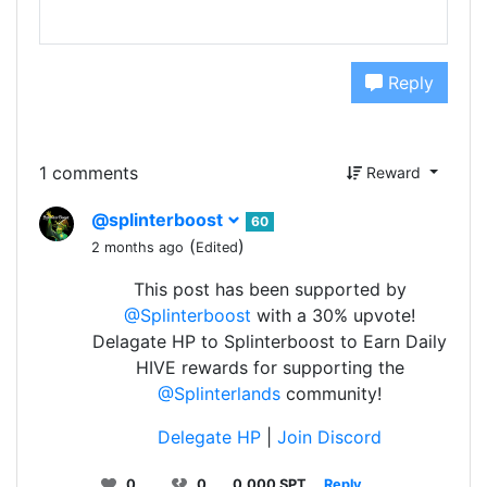
Reply
1 comments
Reward
@splinterboost
60
(
)
2 months ago
Edited
This post has been supported by
@Splinterboost
with a 30% upvote!
Delagate HP to Splinterboost to Earn Daily
HIVE rewards for supporting the
@Splinterlands
community!
Delegate HP
|
Join Discord
0
0
0.000 SPT
Reply