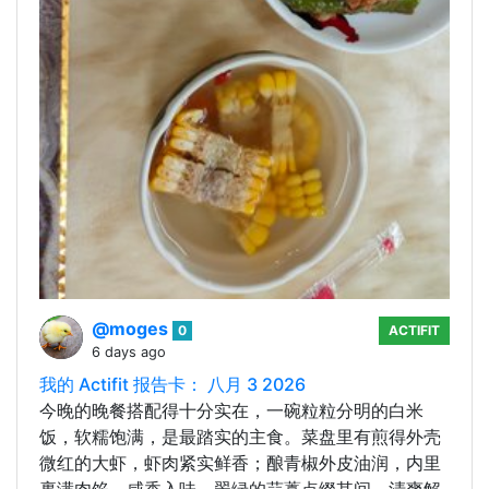
@moges
0
ACTIFIT
6 days ago
我的 Actifit 报告卡： 八月 3 2026
今晚的晚餐搭配得十分实在，一碗粒粒分明的白米
饭，软糯饱满，是最踏实的主食。菜盘里有煎得外壳
微红的大虾，虾肉紧实鲜香；酿青椒外皮油润，内里
裹满肉馅，咸香入味，翠绿的蒜薹点缀其间，清爽解