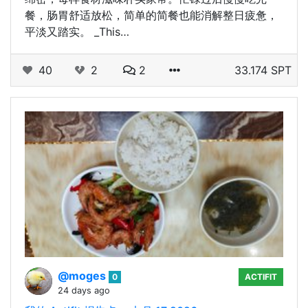
餐，肠胃舒适放松，简单的简餐也能消解整日疲惫，
平淡又踏实。 _This…
40
2
2
33.174 SPT
@moges
0
ACTIFIT
24 days ago