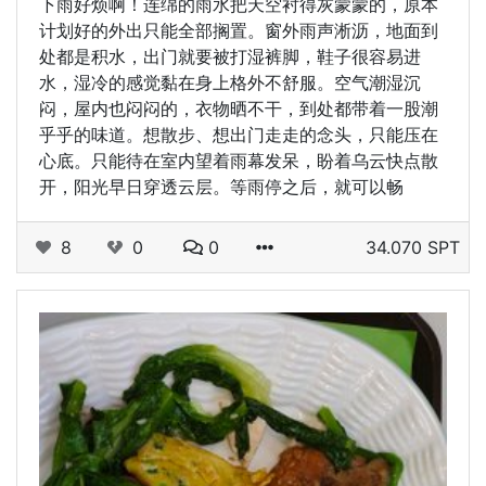
下雨好烦啊！连绵的雨水把天空衬得灰蒙蒙的，原本
计划好的外出只能全部搁置。窗外雨声淅沥，地面到
处都是积水，出门就要被打湿裤脚，鞋子很容易进
水，湿冷的感觉黏在身上格外不舒服。空气潮湿沉
闷，屋内也闷闷的，衣物晒不干，到处都带着一股潮
乎乎的味道。想散步、想出门走走的念头，只能压在
心底。只能待在室内望着雨幕发呆，盼着乌云快点散
开，阳光早日穿透云层。等雨停之后，就可以畅
8
0
0
34.070 SPT