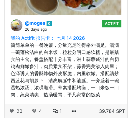
@moges
0
ACTIFIT
26 days ago
我的 Actifit 报告卡： 七月 14 2026
简简单单的一餐晚饭，分量充足吃得格外满足。满满
一碗蓬松洁白的白米饭，粒粒分明口感软糯，是最踏
实的主食。餐盘搭配十分丰富，淋上蒜蓉酱汁的白切
鸡肉鲜嫩多汁，肉质紧实不柴，蒜香完美渗入肉里；
色泽诱人的香酥炸物外皮酥脆，内里软嫩。搭配清炒
西蓝花与胡萝卜，清爽解腻中和油腻。一旁盛着一碗
温热浓汤，浓稠顺滑。荤素搭配均衡，一口米饭一口
肉，蔬菜清爽、热汤暖胃，平凡家常的饭菜
20
4
1
39.784 SPT