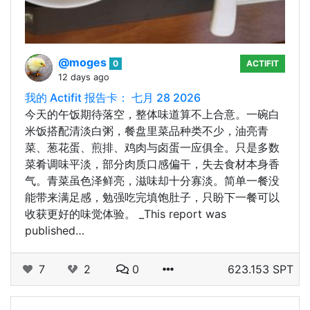
@moges
0
ACTIFIT
12 days ago
我的 Actifit 报告卡： 七月 28 2026
今天的午饭期待落空，整体味道算不上合意。一碗白
米饭搭配清淡白粥，餐盘里菜品种类不少，油亮青
菜、葱花蛋、煎排、鸡肉与卤蛋一应俱全。只是多数
菜肴调味平淡，部分肉质口感偏干，失去食材本身香
气。青菜虽色泽鲜亮，滋味却十分寡淡。简单一餐没
能带来满足感，勉强吃完填饱肚子，只盼下一餐可以
收获更好的味觉体验。 _This report was
published…
7
2
0
623.153 SPT