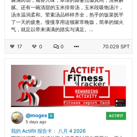
腻。还有一碗清甜的玉米排骨汤，玉米段吸饱汤汁，
汤水温润柔和。荤素汤品样样齐全，热乎的饭菜抚平
了一天的疲惫。慢慢享用这顿家常晚饭，简单的烟火
气，就足以带来满满的踏实与满足。…
17
0
0
70.029 SPT
@moges
0
ACTIFIT
5 days ago
我的 Actifit 报告卡： 八月 4 2026