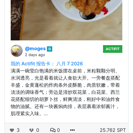
@moges
0
ACTIFIT
2 days ago
我的 Actifit 报告卡： 八月 7 2026
满满一碗莹白饱满的米饭摆在桌前，米粒颗颗分明、
水润透亮，光是看着就让人食欲大开。一旁餐盘搭配
丰盛，金黄蓬松的炸肉条外皮酥脆，肉质软嫩，带着
淡淡的调味香气；旁边是清炒双花菜，白花菜、西兰
花搭配细切的胡萝卜丝，鲜爽清淡，刚好中和油炸食
物的油腻。还有一块酱焖肉排，表层裹着浓郁酱汁，
肌理紧实入味。…
3
0
0
25.762 SPT