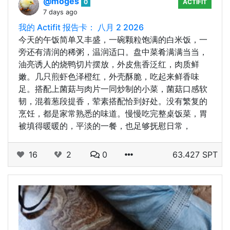
@moges
0
ACTIFIT
7 days ago
我的 Actifit 报告卡： 八月 2 2026
今天的午饭简单又丰盛，一碗颗粒饱满的白米饭，一
旁还有清润的稀粥，温润适口。盘中菜肴满满当当，
油亮诱人的烧鸭切片摆放，外皮焦香泛红，肉质鲜
嫩。几只煎虾色泽橙红，外壳酥脆，吃起来鲜香味
足。搭配上菌菇与肉片一同炒制的小菜，菌菇口感软
韧，混着葱段提香，荤素搭配恰到好处。没有繁复的
烹饪，都是家常熟悉的味道。慢慢吃完整桌饭菜，胃
被填得暖暖的，平淡的一餐，也足够抚慰日常，
16
2
0
63.427 SPT