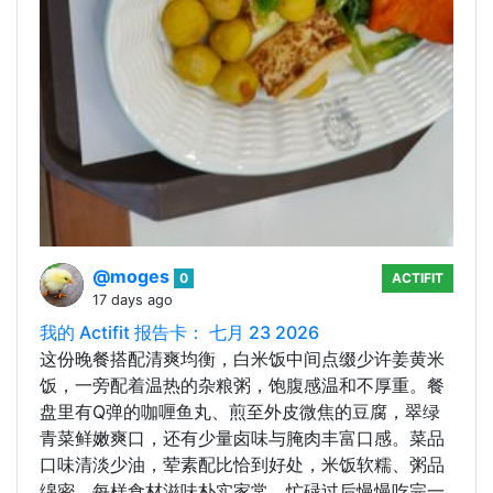
@moges
0
ACTIFIT
17 days ago
我的 Actifit 报告卡： 七月 23 2026
这份晚餐搭配清爽均衡，白米饭中间点缀少许姜黄米
饭，一旁配着温热的杂粮粥，饱腹感温和不厚重。餐
盘里有Q弹的咖喱鱼丸、煎至外皮微焦的豆腐，翠绿
青菜鲜嫩爽口，还有少量卤味与腌肉丰富口感。菜品
口味清淡少油，荤素配比恰到好处，米饭软糯、粥品
绵密，每样食材滋味朴实家常。忙碌过后慢慢吃完一