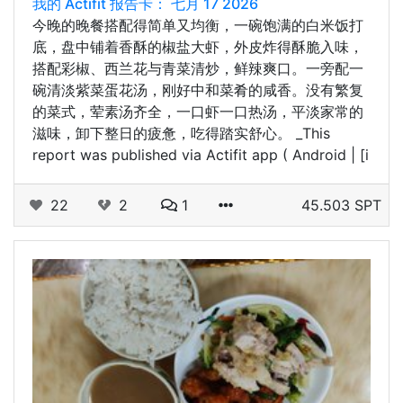
我的 Actifit 报告卡： 七月 17 2026
今晚的晚餐搭配得简单又均衡，一碗饱满的白米饭打
底，盘中铺着香酥的椒盐大虾，外皮炸得酥脆入味，
搭配彩椒、西兰花与青菜清炒，鲜辣爽口。一旁配一
碗清淡紫菜蛋花汤，刚好中和菜肴的咸香。没有繁复
的菜式，荤素汤齐全，一口虾一口热汤，平淡家常的
滋味，卸下整日的疲惫，吃得踏实舒心。 _This
report was published via Actifit app ( Android | [i
22
2
1
45.503 SPT