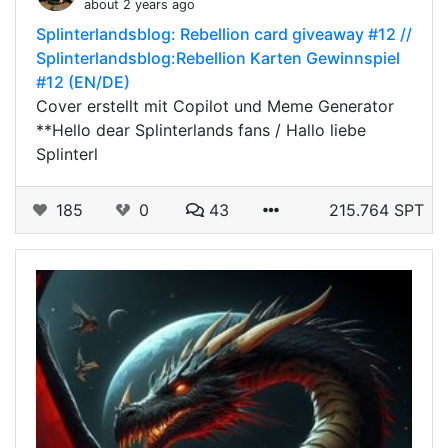
about 2 years ago
Splinterlandsblog: Rebellion card giveaway #12 //
Splinterlandsblog:Rebellion Karten Gewinnspiel
#12 (EN/DE)
Cover erstellt mit Copilot und Meme Generator
**Hello dear Splinterlands fans / Hallo liebe
Splinterl
185
0
43
215.764 SPT