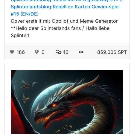
Splinterlandsblog:Rebellion Karten Gewinnspiel
#15 (EN/DE)
Cover erstellt mit Copilot und Meme Generator
**Hello dear Splinterlands fans / Hallo liebe
Splinterl
186
0
46
859.006 SPT