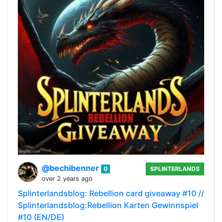
@bechibenner
0
SPLINTERLANDS
over 2 years ago
Splinterlandsblog: Rebellion card giveaway #10 //
Splinterlandsblog:Rebellion Karten Gewinnspiel
#10 (EN/DE)