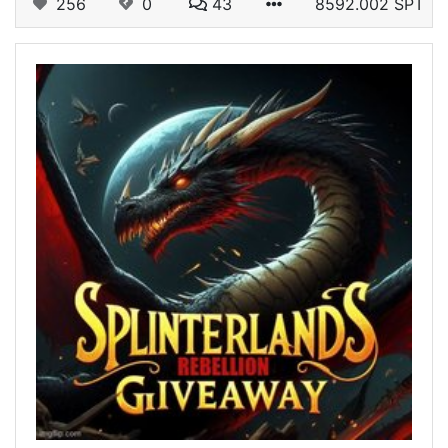
256
0
43
8592.002 SPT