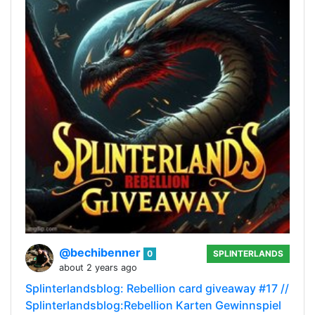
@bechibenner
0
SPLINTERLANDS
about 2 years ago
Splinterlandsblog: Rebellion card giveaway #17 //
Splinterlandsblog:Rebellion Karten Gewinnspiel