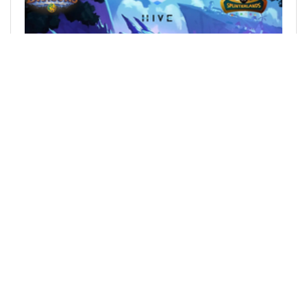
@bechibenner
0
SPLINTERLANDS
over 2 years ago
Splinterlandsblog: Game changes and pack
openings // Splinterlandsblog: Spieländerungen
und Pack Öffnungen (EN/DE)
Hello dear Splinterlands fans / Hallo liebe
Splinterlandsfans as I'm sure you've all noticed,
159
0
10
45.887 SPT