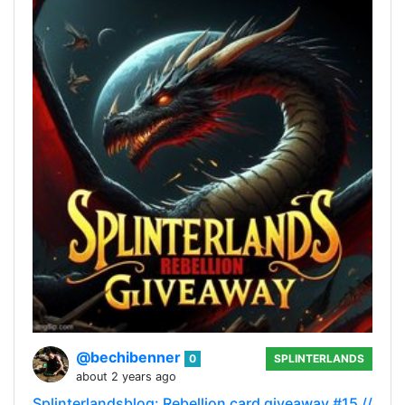
@bechibenner
0
SPLINTERLANDS
about 2 years ago
Splinterlandsblog: Rebellion card giveaway #15 //