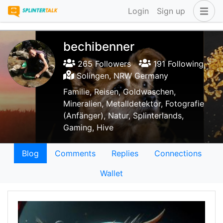
Login
Sign up
bechibenner
265 Followers
191 Following
Solingen, NRW Germany
Familie, Reisen, Goldwaschen,
Mineralien, Metalldetektor, Fotografie
(Anfänger), Natur, Splinterlands,
Gaming, Hive
Blog
Comments
Replies
Connections
Wallet