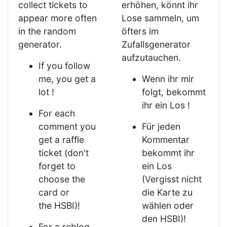
collect tickets to
erhöhen, könnt ihr
appear more often
Lose sammeln, um
in the random
öfters im
generator.
Zufallsgenerator
aufzutauchen.
If you follow
me, you get a
Wenn ihr mir
lot !
folgt, bekommt
ihr ein Los !
For each
comment you
Für jeden
get a raffle
Kommentar
ticket (don't
bekommt ihr
forget to
ein Los
choose the
(Vergisst nicht
card or
die Karte zu
the HSBI)!
wählen oder
den HSBI)!
For a reblog