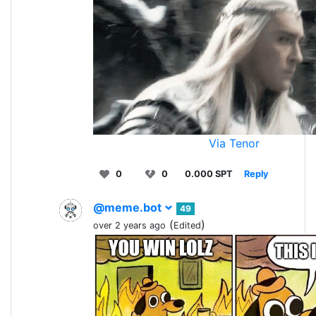
Via Tenor
0
0
0.000 SPT
Reply
@meme.bot
49
(
)
over 2 years ago
Edited