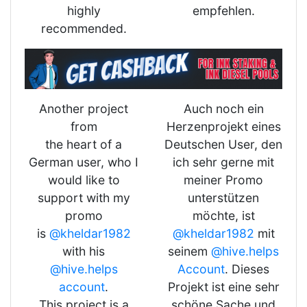
highly
empfehlen.
recommended.
Another project
Auch noch ein
from
Herzenprojekt eines
the heart of a
Deutschen User, den
German user, who I
ich sehr gerne mit
would like to
meiner Promo
support with my
unterstützen
promo
möchte, ist
is
@kheldar1982
@kheldar1982
mit
with his
seinem
@hive.helps
@hive.helps
Account
. Dieses
account
.
Projekt ist eine sehr
This project is a
schöne Sache und