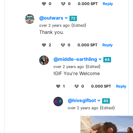
0
0
0.000 SPT
Reply
@outwars
72
(
)
over 2 years ago
Edited
Thank you.
2
0
0.000 SPT
Reply
@middle-earthling
64
(
)
over 2 years ago
Edited
!GIF You're Welcome
1
0
0.000 SPT
Reply
@hivegifbot
65
(
)
over 2 years ago
Edited