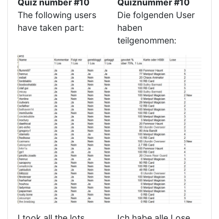
Quiz number #10
Quiznummer #10
The following users
Die folgenden User
have taken part:
haben
teilgenommen:
I took all the lots
Ich habe alle Lose