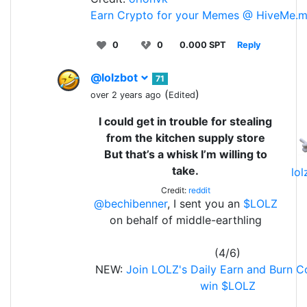
Earn Crypto for your Memes @ HiveMe.
0
0
0.000 SPT
Reply
@lolzbot
71
(
)
over 2 years ago
Edited
I could get in trouble for stealing
from the kitchen supply store
But that’s a whisk I’m willing to
take.
lo
Credit:
reddit
@bechibenner
, I sent you an
$LOLZ
on behalf of middle-earthling
(4/6)
NEW:
Join LOLZ's Daily Earn and Burn C
win $LOLZ