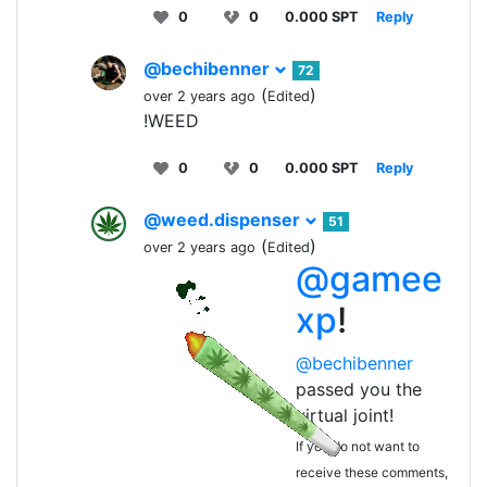
0
0
0.000 SPT
Reply
@bechibenner
72
(
)
over 2 years ago
Edited
!WEED
0
0
0.000 SPT
Reply
@weed.dispenser
51
(
)
over 2 years ago
Edited
@gamee
xp
!
@bechibenner
passed you the
virtual joint!
If you do not want to
receive these comments,