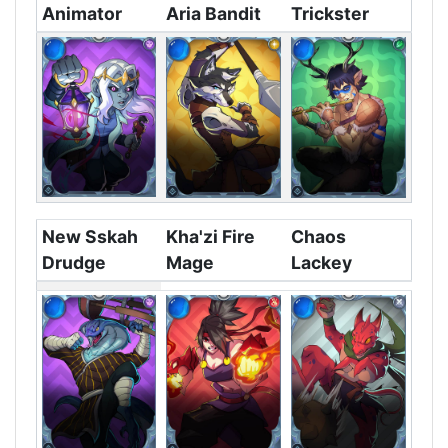
Animator
Aria Bandit
Trickster
New Sskah
Kha'zi Fire
Chaos
Drudge
Mage
Lackey