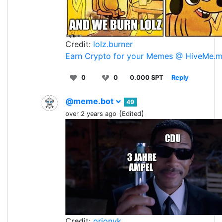
Credit:
lolz.burner
Earn Crypto for your Memes @ HiveMe.
0
0
0.000 SPT
Reply
@meme.bot
49
(
)
over 2 years ago
Edited
Credit:
orionvk