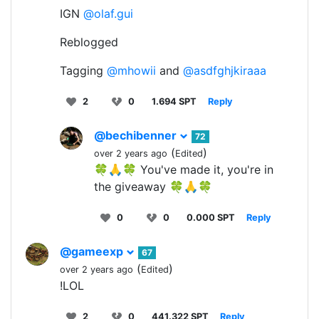
IGN
@olaf.gui
Reblogged
Tagging
@mhowii
and
@asdfghjkiraaa
2
0
1.694 SPT
Reply
@bechibenner
72
(
)
over 2 years ago
Edited
🍀🙏🍀 You've made it, you're in
the giveaway 🍀🙏🍀
0
0
0.000 SPT
Reply
@gameexp
67
(
)
over 2 years ago
Edited
!LOL
2
0
441.322 SPT
Reply