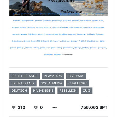
@olaf.gui
,
@lorddiablo
,
@daethical
,
@henruc
,
@treefrognada
,
@kryptof
,
@thedoc07
,
@outwars
,
@arc-echo
,
@harharhar
,
@flummi97
,
@dragonballfan
,
@rtonline
,
@scfather
,
@new.things
,
@zakludick
,
@ladymisa
,
@buchibinder
,
@pirulito.zoado
,
@karizma
,
@esbat
,
@ebastion
,
@noctury
,
@blitzzzz
,
@bitandi
,
@finsteraar
,
@slaccumsleener
,
@mxm0unite
,
@mango-juice
,
@phantomassassin
,
@alexis666
,
@logen9f
,
@waynechuasy
,
@smallcircle
,
@stamato
,
@paparman
,
@dk1trade
,
@skoumpri
,
@circlebubble
,
@xykorlz
,
@guurry123
,
@akiraymd
,
@belhaven14
,
@fredkese
,
@gregory-f
,
@bluehy20
,
@fredkese
,
@jdike
,
@micay
,
@michupa
,
@middle-earthling
,
@rusty.bone
,
@the.bradziag
,
@bitcoinflood
,
@butops
,
@h4rr1s
,
@houhou
,
@sarapony
,
@tariksaran
,
@caimanx
, @he.bradziag
SPLINTERLANDS
PLAY2EARN
GIVEAWAY
SPLINTERTALK
SOCIALMEDIA
CHALLENGE
DEUTSCH
HIVE-ENGINE
REBELLION
QUIZ
210
0
756.062 SPT