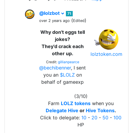
@lolzbot
71
(
)
over 2 years ago
Edited
Why don't eggs tell
jokes?
They'd crack each
other up.
lolztoken.com
Credit:
gillianpearce
@bechibenner
, I sent
you an
$LOLZ
on
behalf of gameexp
(3/10)
Farm
LOLZ tokens
when you
Delegate Hive
or
Hive Tokens
.
Click to delegate:
10
-
20
-
50
-
100
HP