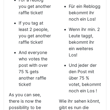
you get another
Für ein Reblogg
raffle ticket!
bekommt ihr
noch ein Los!
If you tag at
least 2 people,
Wenn ihr min. 2
you get another
Leute taggt,
raffle ticket!
bekommt ihr
ein weiteres
And everyone
Los!
who votes the
post with over
Und jeder der
75 % gets
den Post mit
another raffle
über 75 %
ticket!
votet, bekommt
noch ein Los !
As you can see,
there is now the
Wie ihr sehen könnt,
possibility to be
gibt es nun die