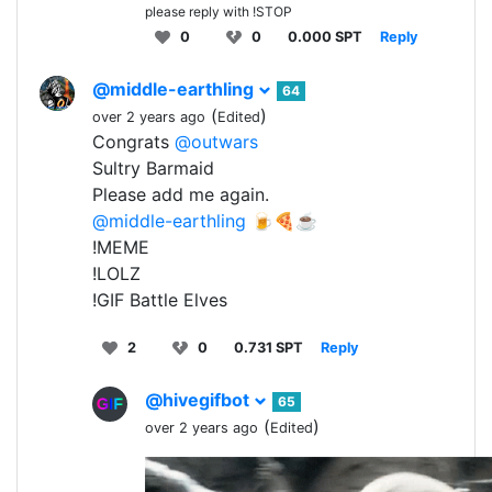
please reply with !STOP
0
0
0.000 SPT
Reply
@middle-earthling
64
(
)
over 2 years ago
Edited
Congrats
@outwars
Sultry Barmaid
Please add me again.
@middle-earthling
🍺🍕☕
!MEME
!LOLZ
!GIF Battle Elves
2
0
0.731 SPT
Reply
@hivegifbot
65
(
)
over 2 years ago
Edited