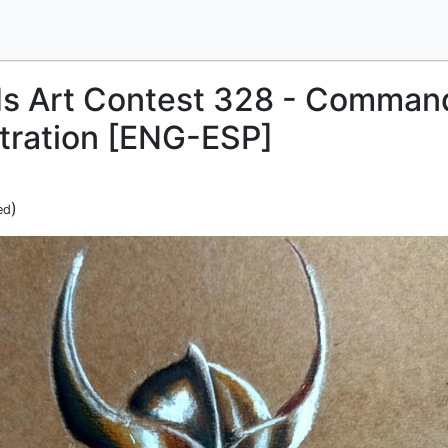
ds Art Contest 328 - Comman
ustration [ENG-ESP]
)
ed