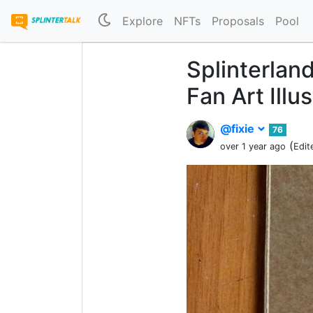
Explore
NFTs
Proposals
Pool
Splinterlan
Fan Art Ill
@fixie
76
(
over 1 year ago
Edit