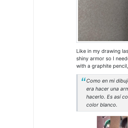
Like in my drawing la
shiny armor so I need
with a graphite pencil
Como en mi dibujo
era hacer una arm
hacerlo. Es así c
color blanco.