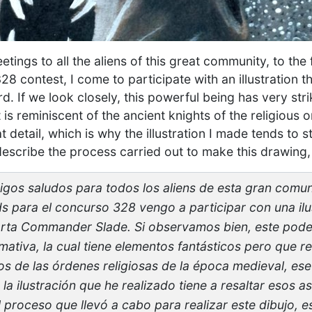
eetings to all the aliens of this great community, to th
328 contest, I come to participate with an illustration 
 If we look closely, this powerful being has very str
 is reminiscent of the ancient knights of the religious 
hat detail, which is why the illustration I made tends to 
y describe the process carried out to make this drawing, 
gos saludos para todos los aliens de esta gran comuni
ds para el concurso 328 vengo a participar con una il
carta Commander Slade. Si observamos bien, este pod
ativa, la cual tiene elementos fantásticos pero que r
os de las órdenes religiosas de la época medieval, ese
la ilustración que he realizado tiene a resaltar esos a
 proceso que llevó a cabo para realizar este dibujo, e