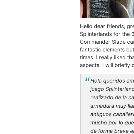
Hello dear friends, gr
Splinterlands for the 
Commander Slade card.
fantastic elements but
times. I really liked t
aspects. I will briefl
Hola queridos ami
juego Splinterlan
realizado de la 
armadura muy llam
antiguos caballer
mucho por lo que 
de forma breve el