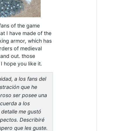
e fans of the game
that I have made of the
iking armor, which has
orders of medieval
stand out. those
I hope you like it.
dad, a los fans del
ustración que he
eroso ser posee una
ecuerda a los
 detalle me gustó
spectos. Describiré
spero que les guste.