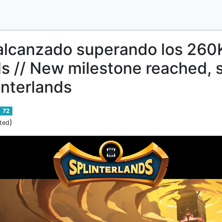
alcanzado superando los 260
ds // New milestone reached, 
interlands
72
)
ted