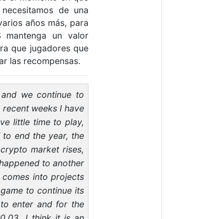
e necesitamos de una
varios años más, para
S mantenga un valor
para que jugadores que
rar las recompensas.
s and we continue to
 recent weeks I have
little time to play,
K to end the year, the
 crypto market rises,
s happened to another
 comes into projects
 game to continue its
to enter and for the
.03, I think it is an