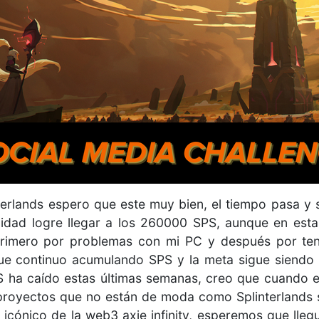
terlands espero que este muy bien, el tiempo pasa 
idad logre llegar a los 260000 SPS, aunque en est
 primero por problemas con mi PC y después por te
que continuo acumulando SPS y la meta sigue siendo 3
PS ha caído estas últimas semanas, creo que cuando 
 proyectos que no están de moda como Splinterlands 
 icónico de la web3 axie infinity, esperemos que ll