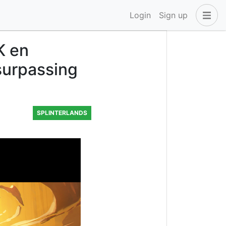
Login
Sign up
K en
surpassing
SPLINTERLANDS