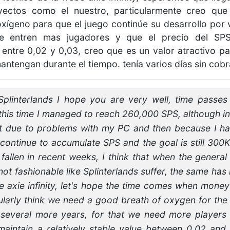
yectos como el nuestro, particularmente creo qu
ígeno para que el juego continúe su desarrollo por 
e entren mas jugadores y que el precio del SP
 entre 0,02 y 0,03, creo que es un valor atractivo 
ntengan durante el tiempo. tenía varios días sin cob
 Splinterlands I hope you are very well, time passe
this time I managed to reach 260,000 SPS, although in
t due to problems with my PC and then because I have 
 I continue to accumulate SPS and the goal is still 300
fallen in recent weeks, I think that when the general
 not fashionable like Splinterlands suffer, the same ha
 axie infinity, let's hope the time comes when money
icularly think we need a good breath of oxygen for the
several more years, for that we need more players 
aintain a relatively stable value between 0.02 and 0