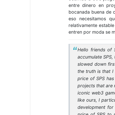
entre dinero en pro
bocanada buena de ox
eso necesitamos qu
relativamente estable
entren por moda se ma
Hello friends of
accumulate SPS, 
slowed down firs
the truth is that
price of SPS has 
projects that are
iconic web3 game
like ours, I part
development for 
price of SPS to m