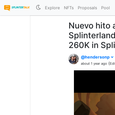
Explore
NFTs
Proposals
Pool
Nuevo hito 
Splinterlan
260K in Spl
@hendersonp
(
about 1 year ago
Edi