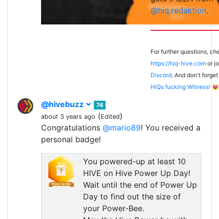
@hiq.redaktion
.
For further questions, ch
https://hiq-hive.com
or jo
Discord
. And don't forget
HiQs fucking Witness!
😻
@hivebuzz
74
(
)
about 3 years ago
Edited
Congratulations
@mario89
! You received a
personal badge!
You powered-up at least 10
HIVE on Hive Power Up Day!
Wait until the end of Power Up
Day to find out the size of
your Power-Bee.