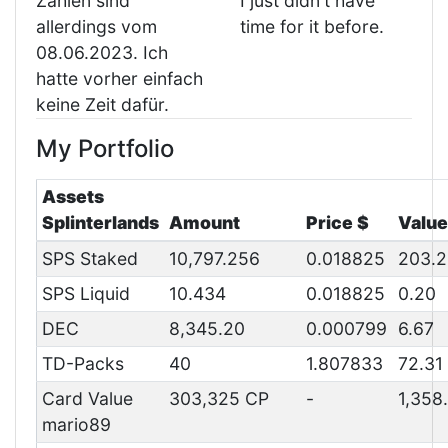
Zahlen sind
I just didn't have
allerdings vom
time for it before.
08.06.2023. Ich
hatte vorher einfach
keine Zeit dafür.
My Portfolio
Assets
Splinterlands
Amount
Price $
Value
SPS Staked
10,797.256
0.018825
203.2
SPS Liquid
10.434
0.018825
0.20
DEC
8,345.20
0.000799
6.67
TD-Packs
40
1.807833
72.31
Card Value
303,325 CP
-
1,358
mario89