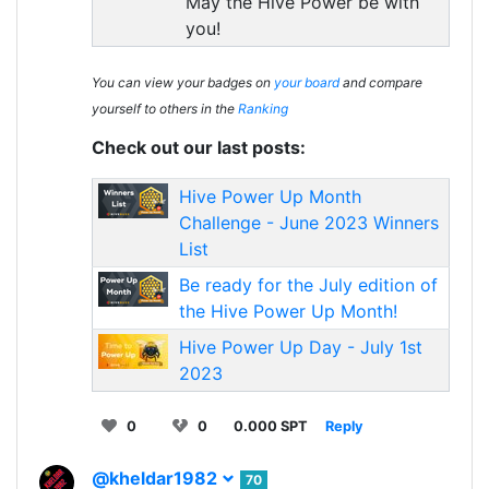
May the Hive Power be with
you!
You can view your badges on
your board
and compare
yourself to others in the
Ranking
Check out our last posts:
Hive Power Up Month
Challenge - June 2023 Winners
List
Be ready for the July edition of
the Hive Power Up Month!
Hive Power Up Day - July 1st
2023
0
0
0.000 SPT
Reply
@kheldar1982
70