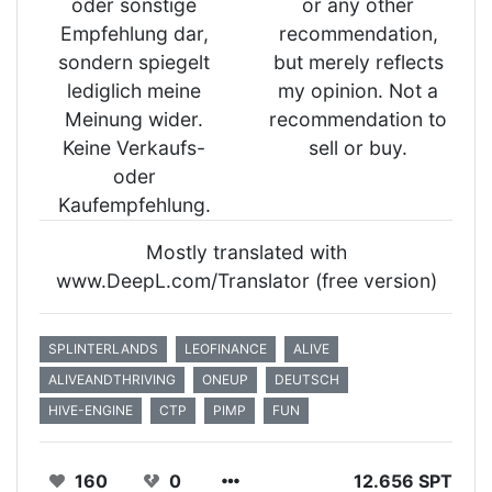
oder sonstige
or any other
Empfehlung dar,
recommendation,
sondern spiegelt
but merely reflects
lediglich meine
my opinion. Not a
Meinung wider.
recommendation to
Keine Verkaufs-
sell or buy.
oder
Kaufempfehlung.
Mostly translated with
www.DeepL.com/Translator (free version)
SPLINTERLANDS
LEOFINANCE
ALIVE
ALIVEANDTHRIVING
ONEUP
DEUTSCH
HIVE-ENGINE
CTP
PIMP
FUN
160
0
12.656 SPT