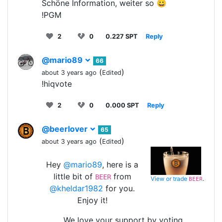
Schöne Information, weiter so 😀
!PGM
2
0
0.227 SPT
Reply
@mario89
66
(
)
about 3 years ago
Edited
!hiqvote
2
0
0.000 SPT
Reply
@beerlover
65
(
)
about 3 years ago
Edited
Hey
@mario89
, here is a
little bit of
from
BEER
View or trade
.
BEER
@kheldar1982
for you.
Enjoy it!
We love your support by voting