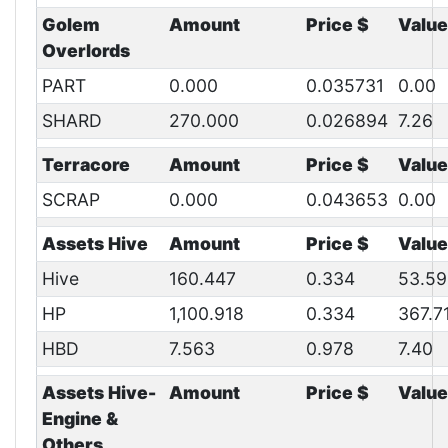
Golem
Amount
Price $
Value
Overlords
PART
0.000
0.035731
0.00
SHARD
270.000
0.026894
7.26
Terracore
Amount
Price $
Value
SCRAP
0.000
0.043653
0.00
Assets Hive
Amount
Price $
Value
Hive
160.447
0.334
53.59
HP
1,100.918
0.334
367.7
HBD
7.563
0.978
7.40
Assets Hive-
Amount
Price $
Value
Engine &
Others