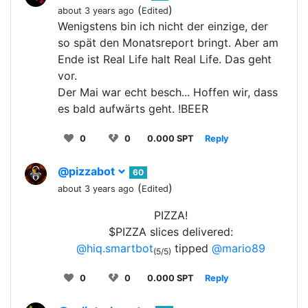
(
)
about 3 years ago
Edited
Wenigstens bin ich nicht der einzige, der
so spät den Monatsreport bringt. Aber am
Ende ist Real Life halt Real Life. Das geht
vor.
Der Mai war echt besch... Hoffen wir, dass
es bald aufwärts geht. !BEER
0
0
0.000 SPT
Reply
@pizzabot
60
(
)
about 3 years ago
Edited
PIZZA!
$PIZZA slices delivered:
@hiq.smartbot
tipped
@mario89
(5/5)
0
0
0.000 SPT
Reply