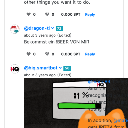
other things you want it to do.
0
0
0.000 SPT
Reply
@dragon-ti
72
(
)
about 3 years ago
Edited
Bekommst ein !BEER VON MIR
0
0
0.000 SPT
Reply
@hiq.smartbot
56
(
)
about 3 years ago
Edited
@mario89
, the Hi
0
0
0.0
Smart Bot has
recognized your r
(1/1) and will start
voting trail.
In addition,
@mari
gets !PIZZA from