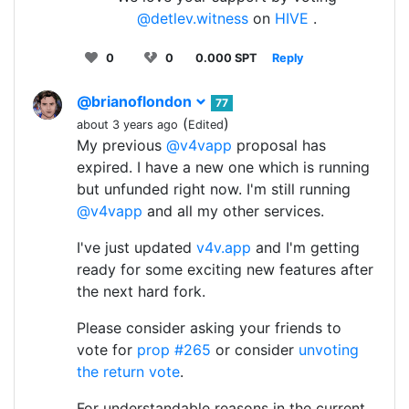
@detlev.witness
on
HIVE
.
0
0
0.000 SPT
Reply
@brianoflondon
77
(
)
about 3 years ago
Edited
My previous
@v4vapp
proposal has
expired. I have a new one which is running
but unfunded right now. I'm still running
@v4vapp
and all my other services.
I've just updated
v4v.app
and I'm getting
ready for some exciting new features after
the next hard fork.
Please consider asking your friends to
vote for
prop #265
or consider
unvoting
the return vote
.
For understandable reasons in the current