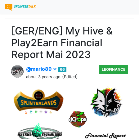
[GER/ENG] My Hive &
Play2Earn Financial
Report Mai 2023
@mario89
66
LEOFINANCE
(
)
about 3 years ago
Edited