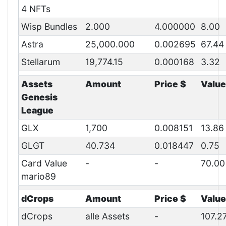
4 NFTs
Wisp Bundles
2.000
4.000000
8.00
Astra
25,000.000
0.002695
67.44
Stellarum
19,774.15
0.000168
3.32
Assets
Amount
Price $
Value
Genesis
League
GLX
1,700
0.008151
13.86
GLGT
40.734
0.018447
0.75
Card Value
-
-
70.00
mario89
dCrops
Amount
Price $
Value
dCrops
alle Assets
-
107.2