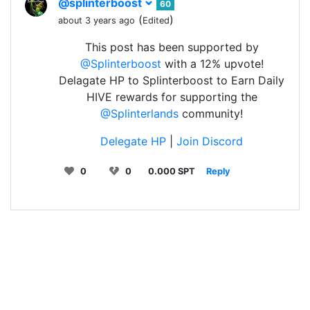
@splinterboost
60
(
)
about 3 years ago
Edited
This post has been supported by
@Splinterboost
with a 12% upvote!
Delagate HP to Splinterboost to Earn Daily
HIVE rewards for supporting the
@Splinterlands
community!
Delegate HP
|
Join Discord
0
0
0.000 SPT
Reply