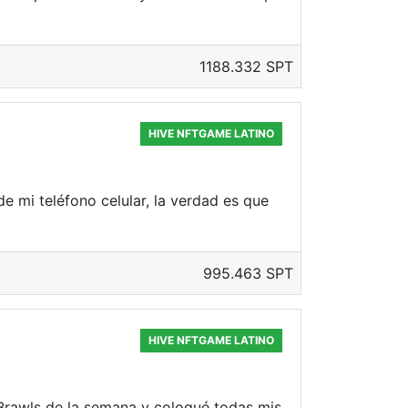
1188.332 SPT
HIVE NFTGAME LATINO
e mi teléfono celular, la verdad es que
995.463 SPT
HIVE NFTGAME LATINO
 Brawls de la semana y coloqué todas mis