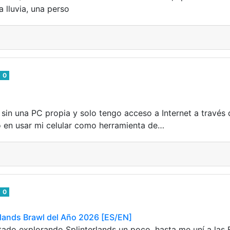
 lluvia, una perso
0
sin una PC propia y solo tengo acceso a Internet a través d
 en usar mi celular como herramienta de…
0
rlands Brawl del Año 2026 [ES/EN]
ado explorando Splinterlands un poco, hasta me uní a las