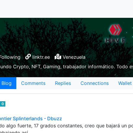
Following
linktr.ee
Venezuela
mundo Crypto, NFT, Gaming, trabajador informático. Todo es
Blog
Comments
Replies
Connections
Wallet
0
ontier Splinterlands - Dbuzz
ado algo fuerte, 17 grados constantes, creo que bajará un
rabajando así