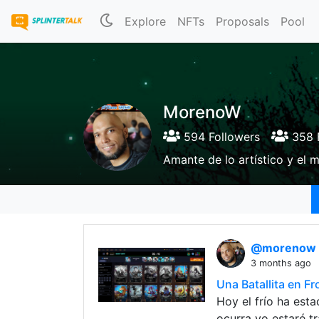
Explore
NFTs
Proposals
Pool
MorenoW
594 Followers
358 
Amante de lo artístico y el 
@morenow
3 months ago
Una Batallita en Fr
Hoy el frío ha est
ocurra yo estaré t