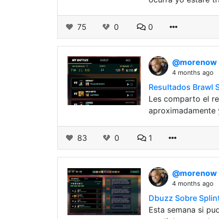
75
0
0
@morenow
4 months ago
Resultados Brawl 
Les comparto el r
aproximadamente y
83
0
1
@morenow
4 months ago
Dbuzz Sobre Splin
Esta semana si pud