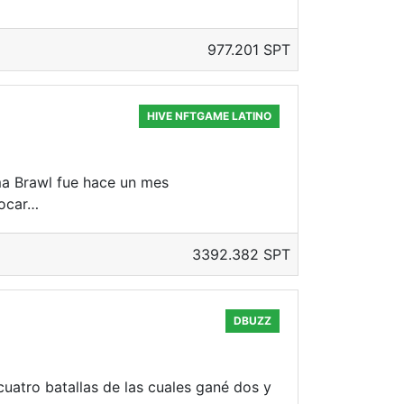
977.201 SPT
HIVE NFTGAME LATINO
ma Brawl fue hace un mes
locar…
3392.382 SPT
DBUZZ
cuatro batallas de las cuales gané dos y