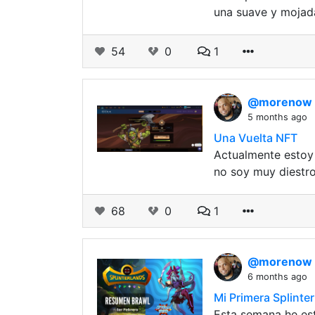
una suave y mojada
54
0
1
@morenow
5 months ago
Una Vuelta NFT
Actualmente estoy 
no soy muy diestro
68
0
1
@morenow
6 months ago
Mi Primera Splinte
Esta semana he est