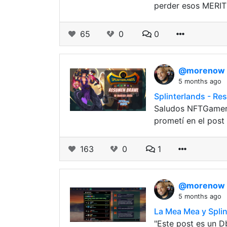
perder esos MERITS
65
0
0
@morenow
5 months ago
Splinterlands - R
Saludos NFTGamers,
prometí en el post
163
0
1
@morenow
5 months ago
La Mea Mea y Splin
"Este post es un D