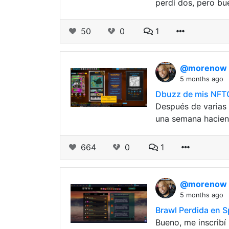
perdí dos, pero bu
50
0
1
@morenow
5 months ago
Dbuzz de mis NF
Después de varias 
una semana hacien
664
0
1
@morenow
5 months ago
Brawl Perdida en S
Bueno, me inscribí