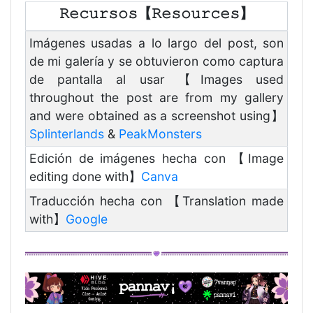
𝚁𝚎𝚌𝚞𝚛𝚜𝚘𝚜【𝚁𝚎𝚜𝚘𝚞𝚛𝚌𝚎𝚜】
Imágenes usadas a lo largo del post, son
de mi galería y se obtuvieron como captura
de pantalla al usar 【Images used
throughout the post are from my gallery
and were obtained as a screenshot using】
Splinterlands
&
PeakMonsters
Edición de imágenes hecha con 【Image
editing done with】
Canva
Traducción hecha con 【Translation made
with】
Google