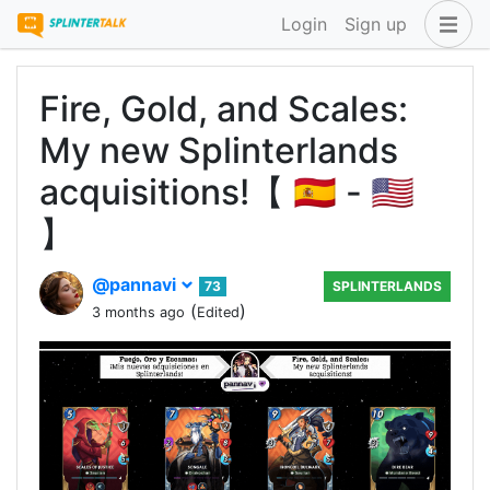
Login
Sign up
Fire, Gold, and Scales:
My new Splinterlands
acquisitions!【 🇪🇸 - 🇺🇸
】
@pannavi
73
SPLINTERLANDS
(
)
3 months ago
Edited