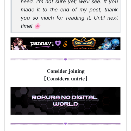
need. I'm not sure yet; we'll see. If you
made it to the end of my post, thank
you so much for reading it. Until next
time! 🌸
𝐂𝐨𝐧𝐬𝐢𝐝𝐞𝐫 𝐣𝐨𝐢𝐧𝐢𝐧𝐠
【𝐂𝐨𝐧𝐬𝐢𝐝𝐞𝐫𝐚 𝐮𝐧𝐢𝐫𝐭𝐞】