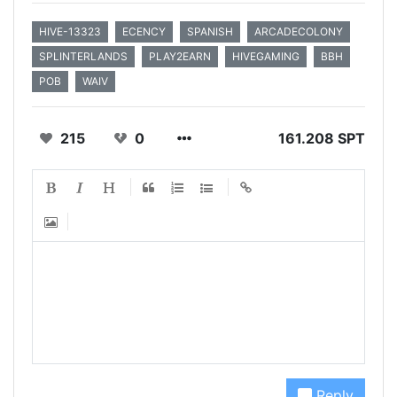
HIVE-13323
ECENCY
SPANISH
ARCADECOLONY
SPLINTERLANDS
PLAY2EARN
HIVEGAMING
BBH
POB
WAIV
215
0
161.208 SPT
Reply