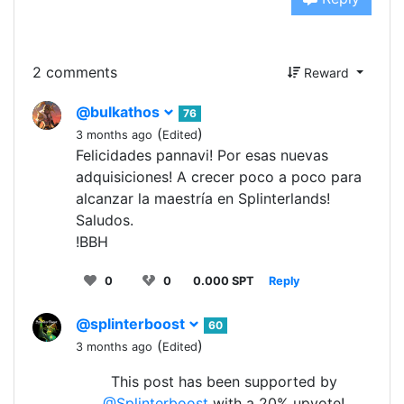
2 comments
Reward
@bulkathos
76
(
)
3 months ago
Edited
Felicidades pannavi! Por esas nuevas
adquisiciones! A crecer poco a poco para
alcanzar la maestría en Splinterlands!
Saludos.
!BBH
0
0
0.000 SPT
Reply
@splinterboost
60
(
)
3 months ago
Edited
This post has been supported by
@Splinterboost
with a 20% upvote!