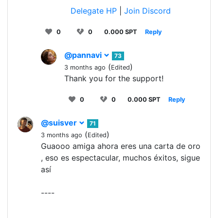
Delegate HP
|
Join Discord
0
0
0.000 SPT
Reply
@pannavi
73
(
)
3 months ago
Edited
Thank you for the support!
0
0
0.000 SPT
Reply
@suisver
71
(
)
3 months ago
Edited
Guaooo amiga ahora eres una carta de oro
, eso es espectacular, muchos éxitos, sigue
así
----