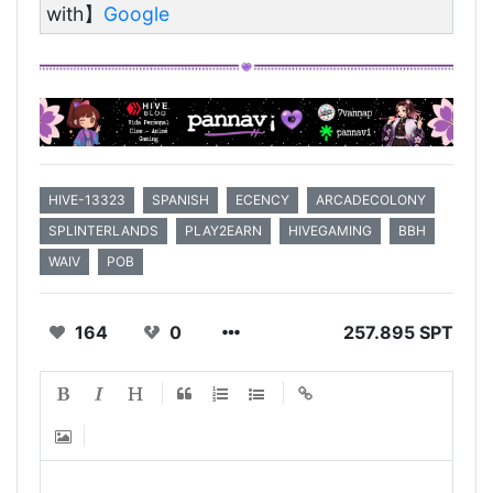
with】
Google
HIVE-13323
SPANISH
ECENCY
ARCADECOLONY
SPLINTERLANDS
PLAY2EARN
HIVEGAMING
BBH
WAIV
POB
164
0
257.895 SPT