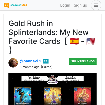
Login
Sign up
Gold Rush in
Splinterlands: My New
Favorite Cards【 🇪🇸 - 🇺🇸
】
@pannavi
73
SPLINTERLANDS
(
)
3 months ago
Edited