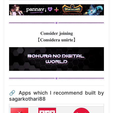
𝐂𝐨𝐧𝐬𝐢𝐝𝐞𝐫 𝐣𝐨𝐢𝐧𝐢𝐧𝐠
【𝐂𝐨𝐧𝐬𝐢𝐝𝐞𝐫𝐚 𝐮𝐧𝐢𝐫𝐭𝐞】
🔗 Apps which I recommend built by
sagarkothari88