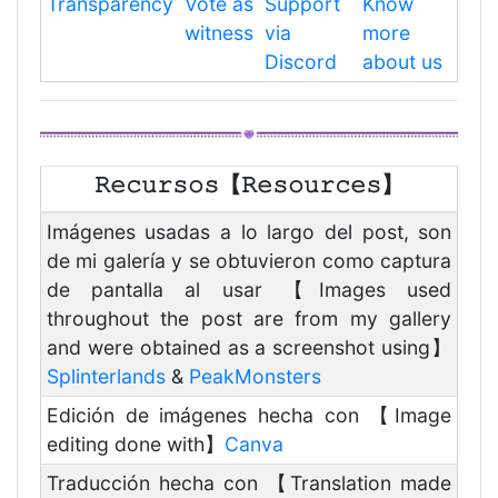
Transparency
Vote as
Support
Know
witness
via
more
Discord
about us
𝚁𝚎𝚌𝚞𝚛𝚜𝚘𝚜【𝚁𝚎𝚜𝚘𝚞𝚛𝚌𝚎𝚜】
Imágenes usadas a lo largo del post, son
de mi galería y se obtuvieron como captura
de pantalla al usar 【Images used
throughout the post are from my gallery
and were obtained as a screenshot using】
Splinterlands
&
PeakMonsters
Edición de imágenes hecha con 【Image
editing done with】
Canva
Traducción hecha con 【Translation made