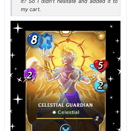
it? So I didn't hesitate and added it to
my cart.