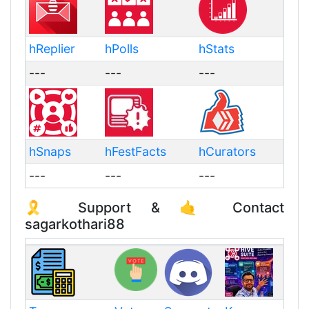
hReplier
hPolls
hStats
---
---
---
hSnaps
hFestFacts
hCurators
---
---
---
🎗️ Support & 🤙 Contact
sagarkothari88