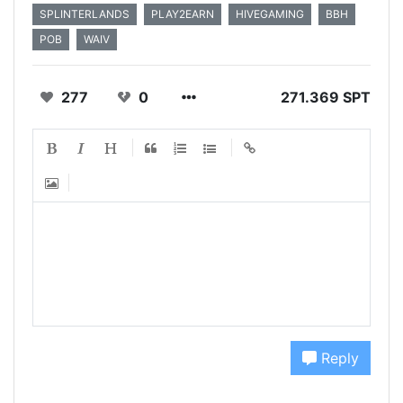
SPLINTERLANDS
PLAY2EARN
HIVEGAMING
BBH
POB
WAIV
277
0
271.369 SPT
Reply