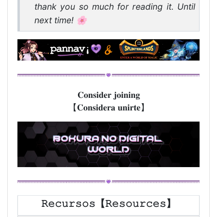
thank you so much for reading it. Until
next time! 🌸
𝐂𝐨𝐧𝐬𝐢𝐝𝐞𝐫 𝐣𝐨𝐢𝐧𝐢𝐧𝐠
【𝐂𝐨𝐧𝐬𝐢𝐝𝐞𝐫𝐚 𝐮𝐧𝐢𝐫𝐭𝐞】
𝚁𝚎𝚌𝚞𝚛𝚜𝚘𝚜【𝚁𝚎𝚜𝚘𝚞𝚛𝚌𝚎𝚜】