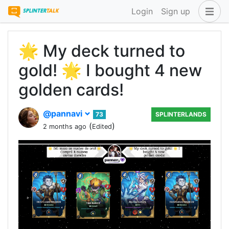
Login
Sign up
🌟 My deck turned to
gold! 🌟 I bought 4 new
golden cards!
@pannavi
73
SPLINTERLANDS
(
)
2 months ago
Edited