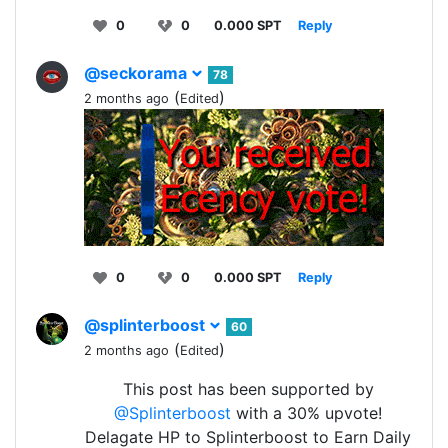
0
0
0.000 SPT
Reply
@seckorama
78
(
)
2 months ago
Edited
0
0
0.000 SPT
Reply
@splinterboost
60
(
)
2 months ago
Edited
This post has been supported by
@Splinterboost
with a 30% upvote!
Delagate HP to Splinterboost to Earn Daily