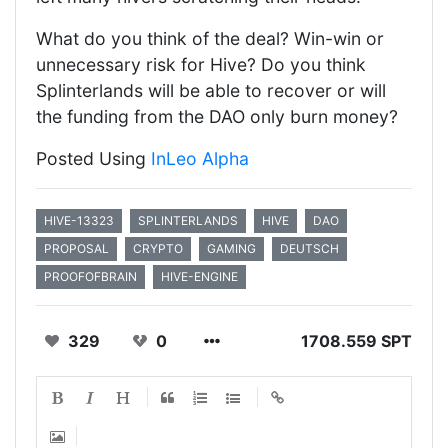
What do you think of the deal? Win-win or
unnecessary risk for Hive? Do you think
Splinterlands will be able to recover or will
the funding from the DAO only burn money?
Posted Using
InLeo Alpha
HIVE-13323
SPLINTERLANDS
HIVE
DAO
PROPOSAL
CRYPTO
GAMING
DEUTSCH
PROOFOFBRAIN
HIVE-ENGINE
329
0
1708.559 SPT