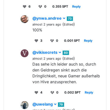
6
0
0.355 SPT
Reply
@ynwa.andree
73
(
)
almost 2 years ago
Edited
100%
3
0
0.001 SPT
Reply
@vikisecrets
80
(
)
almost 2 years ago
Edited
Das sehe ich leider auch so, durch
den Geldregen sinkt auch die
Dringlichkeit, neue Gamer außerhalb
von Hive anzusprechen.
4
0
0.002 SPT
Reply
@uwelang
79