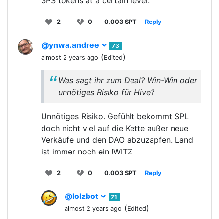
SPS tokens at a certain level.
2
0
0.003 SPT
Reply
@ynwa.andree
73
(
)
almost 2 years ago
Edited
Was sagt ihr zum Deal? Win-Win oder
unnötiges Risiko für Hive?
Unnötiges Risiko. Gefühlt bekommt SPL
doch nicht viel auf die Kette außer neue
Verkäufe und den DAO abzuzapfen. Land
ist immer noch ein !WITZ
2
0
0.003 SPT
Reply
@lolzbot
71
(
)
almost 2 years ago
Edited