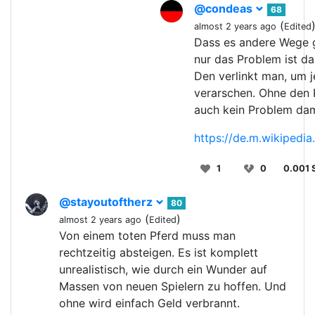
@condeas
68
(
almost 2 years ago
Edited
Dass es andere Wege gi
nur das Problem ist da
Den verlinkt man, um 
verarschen. Ohne den R
auch kein Problem dam
https://de.m.wikipedia.
1
0
0.001 
@stayoutoftherz
80
(
)
almost 2 years ago
Edited
Von einem toten Pferd muss man
rechtzeitig absteigen. Es ist komplett
unrealistisch, wie durch ein Wunder auf
Massen von neuen Spielern zu hoffen. Und
ohne wird einfach Geld verbrannt.