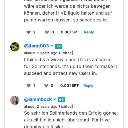
wäre aber ich werde da nichts bewegen
können, daher HIVE liquid halten und auf
pump warten müssen, so schade es ist
2
0
0.001 SPT
Reply
@jfang003
77
(
)
almost 2 years ago
Edited
I think it's a win-win and this is a chance
for Splinterlands. It's up to them to make it
succeed and attract new users in.
1
0
0.001 SPT
Reply
@lammbock
69
(
)
almost 2 years ago
Edited
So sehr ich Splinterlands den Erfolg gönne:
aktuell bin ich nicht überzeugt. Für Hive
definitiv ein Risiko.