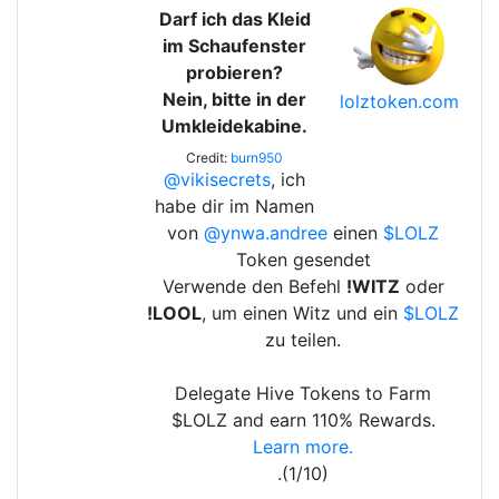
Darf ich das Kleid
im Schaufenster
probieren?
Nein, bitte in der
lolztoken.com
Umkleidekabine.
Credit:
burn950
@vikisecrets
, ich
habe dir im Namen
von
@ynwa.andree
einen
$LOLZ
Token gesendet
Verwende den Befehl
!WITZ
oder
!LOOL
, um einen Witz und ein
$LOLZ
zu teilen.
Delegate Hive Tokens to Farm
$LOLZ and earn 110% Rewards.
Learn more.
.(1/10)