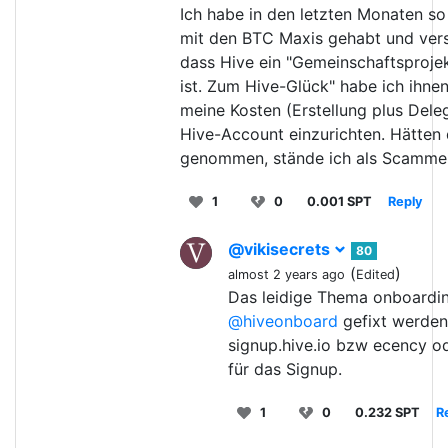
Ich habe in den letzten Monaten so
mit den BTC Maxis gehabt und vers
dass Hive ein "Gemeinschaftsproje
ist. Zum Hive-Glück" habe ich ihne
meine Kosten (Erstellung plus Deleg
Hive-Account einzurichten. Hätten 
genommen, stände ich als Scammer
1
0
0.001 SPT
Reply
@vikisecrets
80
(
)
almost 2 years ago
Edited
Das leidige Thema onboardin
@hiveonboard
gefixt werden
signup.hive.io bzw ecency o
für das Signup.
1
0
0.232 SPT
R