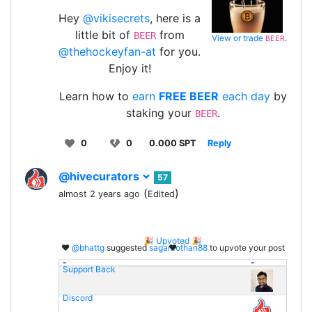
Hey
@vikisecrets
, here is a
little bit of
from
BEER
View or trade
.
BEER
@thehockeyfan-at
for you.
Enjoy it!
Learn how to
earn
FREE BEER
each day
by
staking your
.
BEER
0
0
0.000 SPT
Reply
@hivecurators
57
(
)
almost 2 years ago
Edited
🎉 Upvoted 🎉
❤️
@bhattg
suggested
sagarkothari88
to upvote your post ❤️
-
-
Support Back
Discord