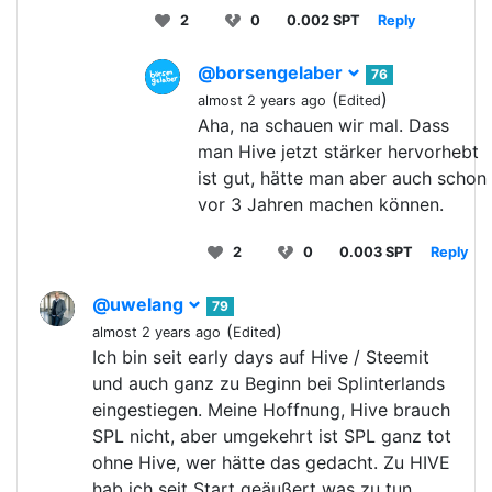
2
0
0.002 SPT
Reply
@borsengelaber
76
(
)
almost 2 years ago
Edited
Aha, na schauen wir mal. Dass
man Hive jetzt stärker hervorhebt
ist gut, hätte man aber auch schon
vor 3 Jahren machen können.
2
0
0.003 SPT
Reply
@uwelang
79
(
)
almost 2 years ago
Edited
Ich bin seit early days auf Hive / Steemit
und auch ganz zu Beginn bei Splinterlands
eingestiegen. Meine Hoffnung, Hive brauch
SPL nicht, aber umgekehrt ist SPL ganz tot
ohne Hive, wer hätte das gedacht. Zu HIVE
hab ich seit Start geäußert was zu tun