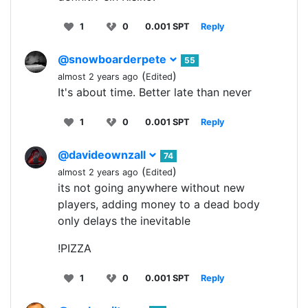
1
0
0.001 SPT
Reply
@snowboarderpete
55
(
)
almost 2 years ago
Edited
It's about time. Better late than never
1
0
0.001 SPT
Reply
@davideownzall
74
(
)
almost 2 years ago
Edited
its not going anywhere without new
players, adding money to a dead body
only delays the inevitable
!PIZZA
1
0
0.001 SPT
Reply