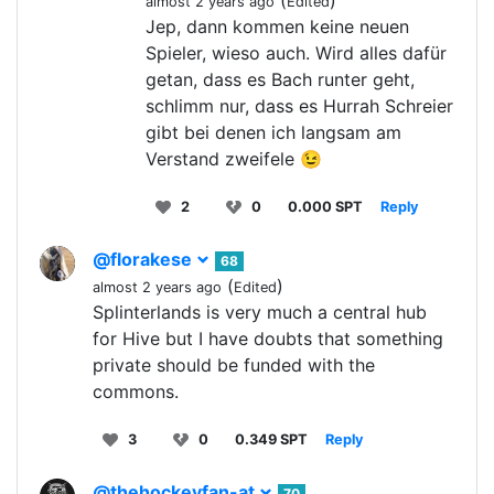
(
)
almost 2 years ago
Edited
Jep, dann kommen keine neuen
Spieler, wieso auch. Wird alles dafür
getan, dass es Bach runter geht,
schlimm nur, dass es Hurrah Schreier
gibt bei denen ich langsam am
Verstand zweifele 😉
2
0
0.000 SPT
Reply
@florakese
68
(
)
almost 2 years ago
Edited
Splinterlands is very much a central hub
for Hive but I have doubts that something
private should be funded with the
commons.
3
0
0.349 SPT
Reply
@thehockeyfan-at
70