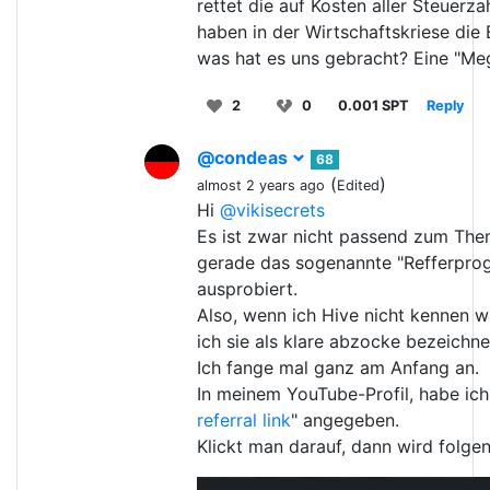
rettet die auf Kosten aller Steuerz
haben in der Wirtschaftskriese die
was hat es uns gebracht? Eine "Meg
2
0
0.001 SPT
Reply
@condeas
68
(
)
almost 2 years ago
Edited
Hi
@vikisecrets
Es ist zwar nicht passend zum The
gerade das sogenannte "Refferpr
ausprobiert.
Also, wenn ich Hive nicht kennen 
ich sie als klare abzocke bezeichne
Ich fange mal ganz am Anfang an.
In meinem YouTube-Profil, habe ich
referral link
" angegeben.
Klickt man darauf, dann wird folge