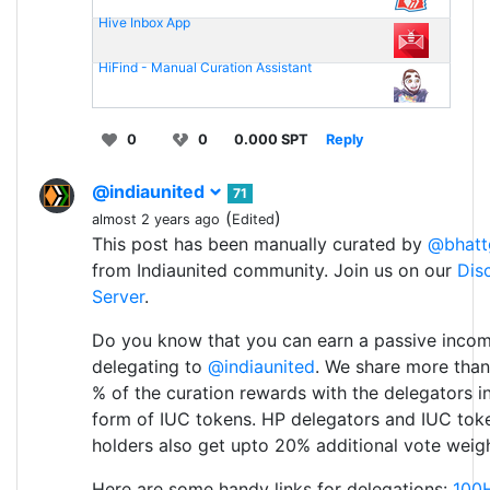
Hive Inbox App
HiFind - Manual Curation Assistant
0
0
0.000 SPT
Reply
@indiaunited
71
(
)
almost 2 years ago
Edited
This post has been manually curated by
@bhatt
from Indiaunited community. Join us on our
Dis
Server
.
Do you know that you can earn a passive inco
delegating to
@indiaunited
. We share more than
% of the curation rewards with the delegators i
form of IUC tokens. HP delegators and IUC tok
holders also get upto 20% additional vote weigh
Here are some handy links for delegations:
100