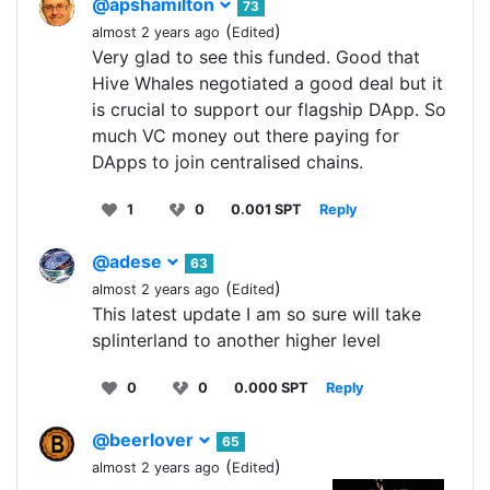
@apshamilton
73
(
)
almost 2 years ago
Edited
Very glad to see this funded. Good that
Hive Whales negotiated a good deal but it
is crucial to support our flagship DApp. So
much VC money out there paying for
DApps to join centralised chains.
1
0
0.001 SPT
Reply
@adese
63
(
)
almost 2 years ago
Edited
This latest update I am so sure will take
splinterland to another higher level
0
0
0.000 SPT
Reply
@beerlover
65
(
)
almost 2 years ago
Edited