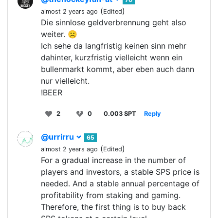
(
)
almost 2 years ago
Edited
Die sinnlose geldverbrennung geht also
weiter. ☹️
Ich sehe da langfristig keinen sinn mehr
dahinter, kurzfristig vielleicht wenn ein
bullenmarkt kommt, aber eben auch dann
nur vielleicht.
!BEER
2
0
0.003 SPT
Reply
@urrirru
65
(
)
almost 2 years ago
Edited
For a gradual increase in the number of
players and investors, a stable SPS price is
needed. And a stable annual percentage of
profitability from staking and gaming.
Therefore, the first thing is to buy back