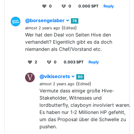
0
0
0.000 SPT
Reply
@borsengelaber
76
(
)
almost 2 years ago
Edited
Wer hat den Deal von Seiten Hive den
verhandelt? Eigentlich gibt es da doch
niemanden als Chef/Vorstand etc.
2
0
0.003 SPT
Reply
@vikisecrets
80
(
)
almost 2 years ago
Edited
Vermute dass einige große Hive-
Stakeholder, Witnesses und
lordbutterfly, clayboyn involviert waren.
Es haben nur 1-2 Millionen HP gefehlt,
um das Proposal über die Schwelle zu
pushen.