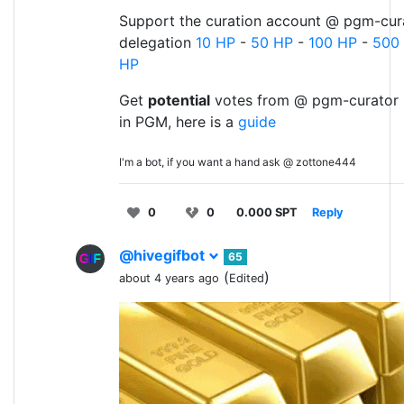
Support the curation account @ pgm-cura
delegation
10 HP
-
50 HP
-
100 HP
-
500
HP
Get
potential
votes from @ pgm-curator 
in PGM, here is a
guide
I'm a bot, if you want a hand ask @ zottone444
0
0
0.000 SPT
Reply
@hivegifbot
65
(
)
about 4 years ago
Edited