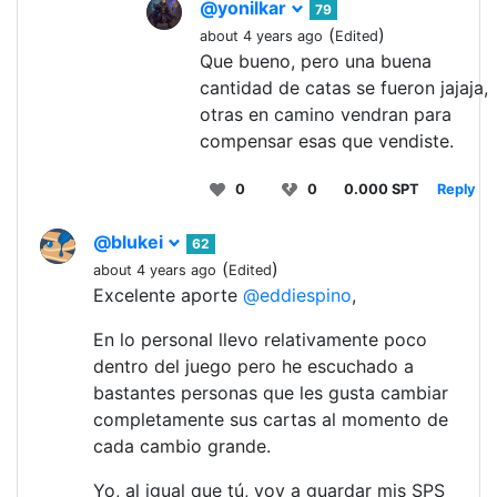
@yonilkar
79
(
)
about 4 years ago
Edited
Que bueno, pero una buena
cantidad de catas se fueron jajaja,
otras en camino vendran para
compensar esas que vendiste.
0
0
0.000 SPT
Reply
@blukei
62
(
)
about 4 years ago
Edited
Excelente aporte
@eddiespino
,
En lo personal llevo relativamente poco
dentro del juego pero he escuchado a
bastantes personas que les gusta cambiar
completamente sus cartas al momento de
cada cambio grande.
Yo, al igual que tú, voy a guardar mis SPS