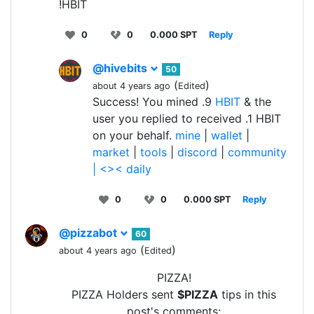
!HBIT
0
0
0.000 SPT
Reply
@hivebits
50
(
)
about 4 years ago
Edited
Success! You mined .9
HBIT
& the
user you replied to received .1 HBIT
on your behalf.
mine
|
wallet
|
market
|
tools
|
discord
|
community
|
<>< daily
0
0
0.000 SPT
Reply
@pizzabot
60
(
)
about 4 years ago
Edited
PIZZA!
PIZZA Holders sent
$PIZZA
tips in this
post's comments: