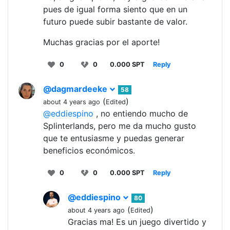
pues de igual forma siento que en un
futuro puede subir bastante de valor.
Muchas gracias por el aporte!
0
0
0.000 SPT
Reply
@dagmardeeke
58
(
)
about 4 years ago
Edited
@eddiespino
, no entiendo mucho de
Splinterlands, pero me da mucho gusto
que te entusiasme y puedas generar
beneficios económicos.
0
0
0.000 SPT
Reply
@eddiespino
80
(
)
about 4 years ago
Edited
Gracias ma! Es un juego divertido y