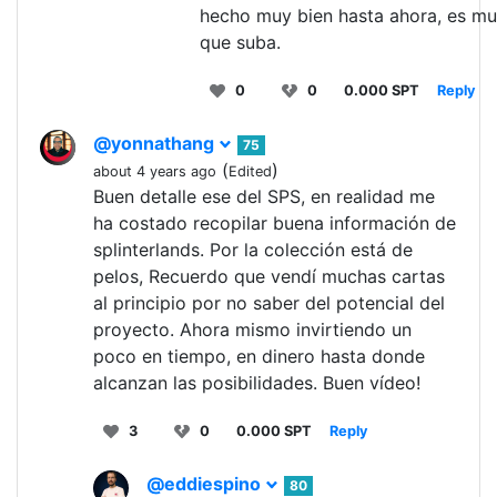
hecho muy bien hasta ahora, es mu
que suba.
0
0
0.000 SPT
Reply
@yonnathang
75
(
)
about 4 years ago
Edited
Buen detalle ese del SPS, en realidad me
ha costado recopilar buena información de
splinterlands. Por la colección está de
pelos, Recuerdo que vendí muchas cartas
al principio por no saber del potencial del
proyecto. Ahora mismo invirtiendo un
poco en tiempo, en dinero hasta donde
alcanzan las posibilidades. Buen vídeo!
3
0
0.000 SPT
Reply
@eddiespino
80