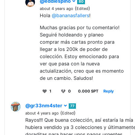
@eddiespino
80
(
)
about 4 years ago
Edited
Hola
@bananasfallers
!
Muchas gracias por tu comentario!
Seguiré holdeando y planeo
comprar más cartas pronto para
llegar a los 200k de poder de
colección. Estoy emocionado para
ver que pasa con la nueva
actuialización, creo que es momento
de un cambio. Saludos!
1
0
0.000 SPT
Reply
@gr33nm4ster
77
(
)
about 4 years ago
Edited
Rayos!!! Que buena colección, así estaría la mía 
hubiera vendido ya 3 colecciones y últimament
doraditas para hacer unos pagos urgentes.