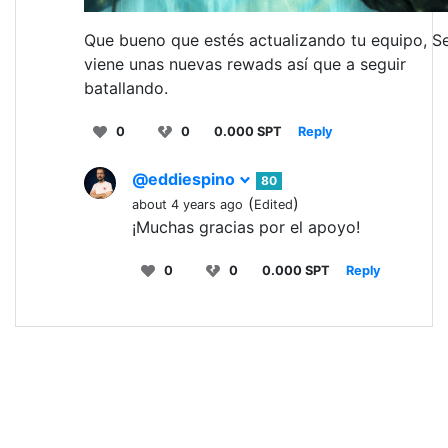
Que bueno que estés actualizando tu equipo, S
viene unas nuevas rewads así que a seguir
batallando.
0
0
0.000 SPT
Reply
@eddiespino
80
(
)
about 4 years ago
Edited
¡Muchas gracias por el apoyo!
0
0
0.000 SPT
Reply