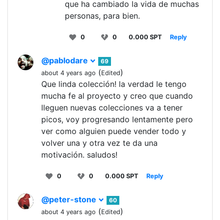
que ha cambiado la vida de muchas
personas, para bien.
0
0
0.000 SPT
Reply
@pablodare
69
(
)
about 4 years ago
Edited
Que linda colección! la verdad le tengo
mucha fe al proyecto y creo que cuando
lleguen nuevas colecciones va a tener
picos, voy progresando lentamente pero
ver como alguien puede vender todo y
volver una y otra vez te da una
motivación. saludos!
0
0
0.000 SPT
Reply
@peter-stone
60
(
)
about 4 years ago
Edited