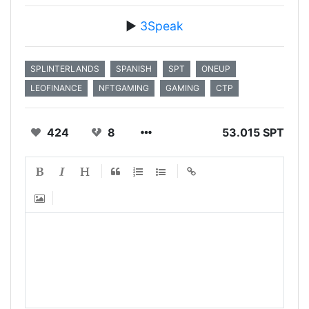
▶️
3Speak
SPLINTERLANDS
SPANISH
SPT
ONEUP
LEOFINANCE
NFTGAMING
GAMING
CTP
424
8
53.015 SPT