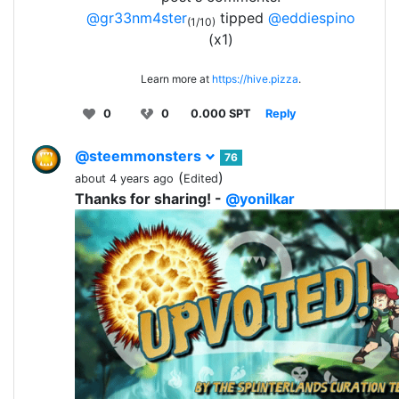
@gr33nm4ster
tipped
@eddiespino
(1/10)
(x1)
Learn more at
https://hive.pizza
.
0
0
0.000 SPT
Reply
@steemmonsters
76
(
)
about 4 years ago
Edited
Thanks for sharing! -
@yonilkar