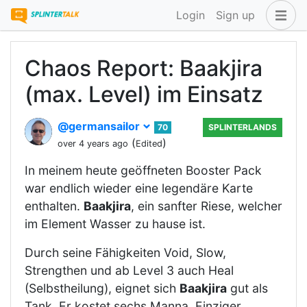
Login
Sign up
Chaos Report: Baakjira
(max. Level) im Einsatz
@germansailor
70
SPLINTERLANDS
(
)
over 4 years ago
Edited
In meinem heute geöffneten Booster Pack
war endlich wieder eine legendäre Karte
enthalten.
Baakjira
, ein sanfter Riese, welcher
im Element Wasser zu hause ist.
Durch seine Fähigkeiten Void, Slow,
Strengthen und ab Level 3 auch Heal
(Selbstheilung), eignet sich
Baakjira
gut als
Tank. Er kostet sechs Manna. Einziger