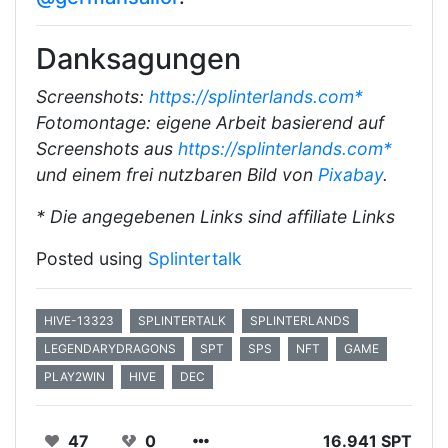
Danksagungen
Screenshots:
https://splinterlands.com*
Fotomontage: eigene Arbeit basierend auf
Screenshots aus
https://splinterlands.com*
und einem frei nutzbaren Bild von
Pixabay
.
* Die angegebenen Links sind affiliate Links
Posted using
Splintertalk
HIVE-13323
SPLINTERTALK
SPLINTERLANDS
LEGENDARYDRAGONS
SPT
SPS
NFT
GAME
PLAY2WIN
HIVE
DEC
47
0
16.941 SPT