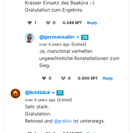
Krasser Einsatz des Baakjira ;-)
Gratulation zum Ergebnis.
1
0
0.246 SPT
Reply
@germansailor
70
(
)
over 4 years ago
Edited
Ja, manchmal verhelfen
ungewöhnliche Konstellationen zum
Sieg.
0
0
0.000 SPT
Reply
@lichtblick
77
(
)
over 4 years ago
Edited
Sehr stark.
Gratulation.
Rehived und
@pishio
ist unterwegs.