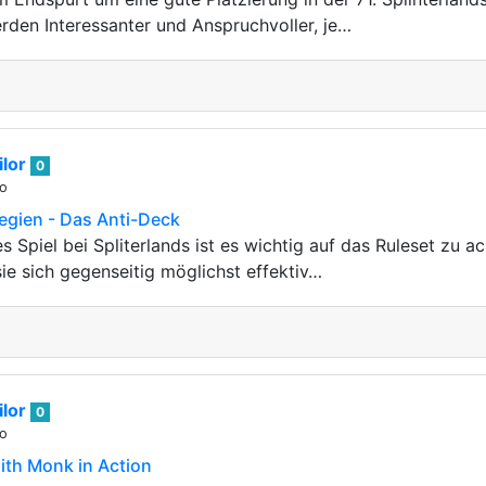
erden Interessanter und Anspruchvoller, je…
lor
0
go
tegien - Das Anti-Deck
es Spiel bei Spliterlands ist es wichtig auf das Ruleset zu 
ie sich gegenseitig möglichst effektiv…
lor
0
go
ith Monk in Action