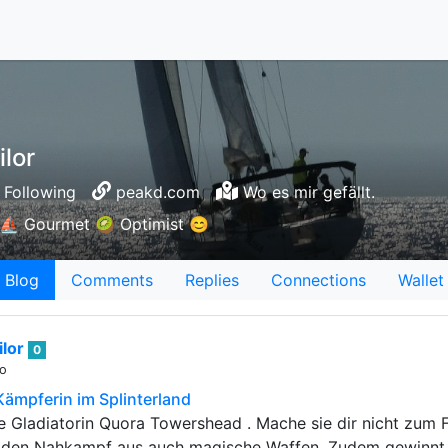
lor
Following
peakd.com
Wo es mir gefällt.
 ⛵️ Gourmet 🥝 Optimist 😊
Blog
Comments
Replies
Connections
Wallet
lor
0
go
Kämpferin im Splinterland
ie Gladiatorin Quora Towershead . Mache sie dir nicht zum
l den Nahkampf aus auch magische Waffen. Zudem gewinn