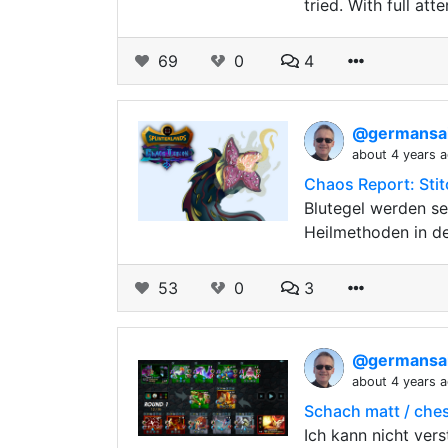
tried. With full at
69
0
4
@germansai
about 4 years 
Chaos Report: Stit
Blutegel werden se
Heilmethoden in de
53
0
3
@germansai
about 4 years 
Schach matt / che
Ich kann nicht ver