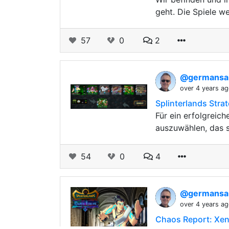
geht. Die Spiele w
57
0
2
@germansai
over 4 years a
Splinterlands Stra
Für ein erfolgreich
auszuwählen, das s
54
0
4
@germansai
over 4 years a
Chaos Report: Xen