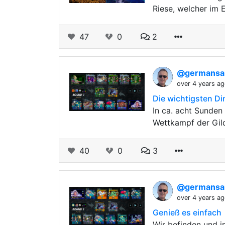
Riese, welcher im 
47
0
2
@germansai
over 4 years a
Die wichtigsten Di
In ca. acht Sunden
Wettkampf der Gild
40
0
3
@germansai
over 4 years a
Genieß es einfach
Wir befinden und i