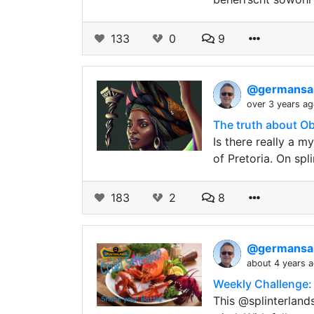
133
0
9
@germansai
over 3 years a
The truth about Ob
Is there really a m
of Pretoria. On sp
183
2
8
@germansai
about 4 years 
Weekly Challenge: 
This @splinterland