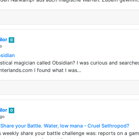
lor
0
go
sidian
ystical magician called Obsidian? I was curious and searche
linterlands.com I found what I was…
lor
0
ago
Share your Battle. Water, low mana - Cruel Sethropod?
s weekly share your battle challenge was: reports on a game