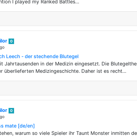
tention I played my Ranked Battles…
lor
0
ago
ch Leech - der stechende Blutegel
it Jahrtausenden in der Medizin eingesetzt. Die Blutegelthe
r überlieferten Medizingeschichte. Daher ist es recht…
lor
0
ago
ss mate [de/en]
stehen, warum so viele Spieler ihr Taunt Monster inmitten d