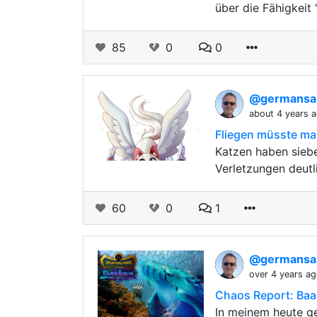
über die Fähigkeit
85
0
0
@germansai
about 4 years 
Fliegen müsste m
Katzen haben sieb
Verletzungen deutl
60
0
1
@germansai
over 4 years a
Chaos Report: Baak
In meinem heute ge