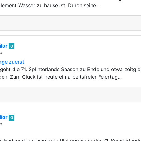
Element Wasser zu hause ist. Durch seine…
lor
0
go
nge zuerst
 geht die 71. Splinterlands Season zu Ende und etwa zeitgle
en. Zum Glück ist heute ein arbeitsfreier Feiertag…
lor
0
go
m Endspurt um eine gute Platzierung in der 71. Spilnterla