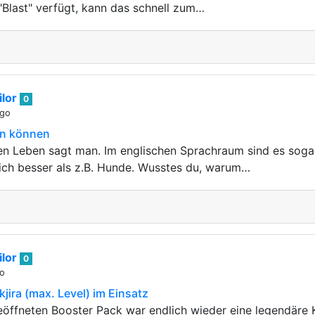
 "Blast" verfügt, kann das schnell zum…
lor
0
ago
an können
en Leben sagt man. Im englischen Sprachraum sind es soga
ich besser als z.B. Hunde. Wusstes du, warum…
lor
0
go
jira (max. Level) im Einsatz
öffneten Booster Pack war endlich wieder eine legendäre Kar