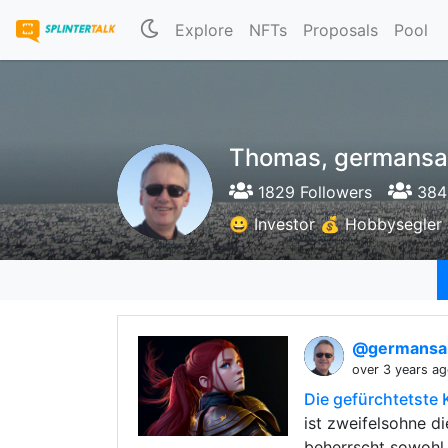
Explore
NFTs
Proposals
Pool
Thomas, germansai
1829 Followers
384 
😀 Investor 💰 Hobbysegler
@germansai
over 3 years a
Die gefürchtetste 
ist zweifelsohne d
beherrscht sowoh