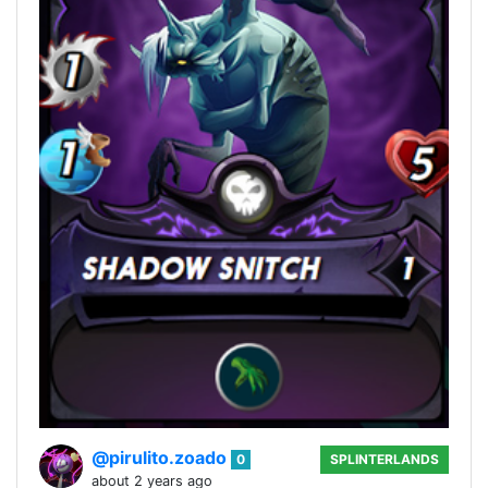
@pirulito.zoado
0
SPLINTERLANDS
about 2 years ago