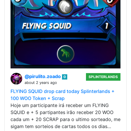
@pirulito.zoado
0
SPLINTERLANDS
about 2 years ago
FLYING SQUID drop card today Splinterlands +
100 WOO Token + Scrap
Hoje um participante irá receber um FLYING
SQUID e + 5 partipantes irão receber 20 WOO
cada um + 20 SCRAP para o ultimo sorteado, me
sigam tem sorteios de cartas todos os dias…