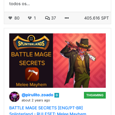
todos os…
80
1
37
405.616 SPT
@pirulito.zoado
0
THGAMING
about 2 years ago
BATTLE MAGE SECRETS [ENG/PT-BR]
Splinterland - RULESET: Melee Mayhem