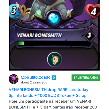
@pirulito.zoado
0
SPLINTERLANDS
about 2 years ago
VENARI BONESMITH drop RARE card today
Splinterlands + 1000 BUDS Token + Scrap
Hoje um participante irá receber um VENARI
BONESMITH e + 5 partipantes irão receber 200