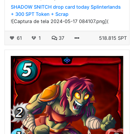
SHADOW SNITCH drop card today Splinterlands
+ 300 SPT Token + Scrap
![Captura de tela 2024-05-17 084107.png](
61
1
37
518.815 SPT