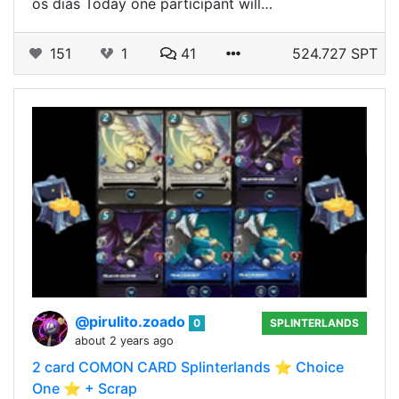
os dias Today one participant will…
151
1
41
524.727 SPT
@pirulito.zoado
0
SPLINTERLANDS
about 2 years ago
2 card COMON CARD Splinterlands ⭐️ Choice
One ⭐️ + Scrap