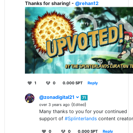
Thanks for sharing! -
@rehan12
1
0
0.000 SPT
Reply
@zonadigital21
71
(
)
over 3 years ago
Edited
Many thanks to you for your continued
support of
#Splinterlands
content creator
0
0
0.000 SPT
Reply