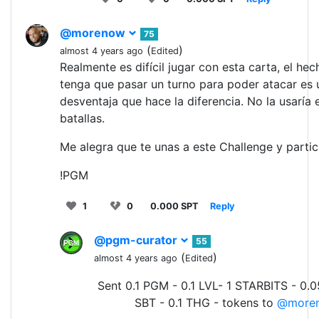
@morenow
75
(
)
almost 4 years ago
Edited
Realmente es difícil jugar con esta carta, el he
tenga que pasar un turno para poder atacar es 
desventaja que hace la diferencia. No la usaría 
batallas.
Me alegra que te unas a este Challenge y partic
!PGM
1
0
0.000 SPT
Reply
@pgm-curator
55
(
)
almost 4 years ago
Edited
Sent 0.1 PGM - 0.1 LVL- 1 STARBITS - 0.
SBT - 0.1 THG - tokens to
@more