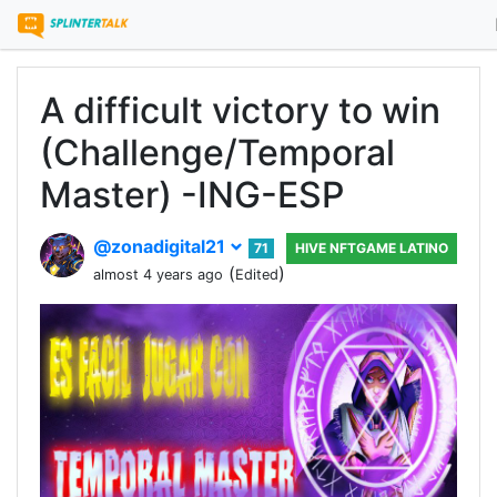
A difficult victory to win
(Challenge/Temporal
Master) -ING-ESP
@zonadigital21
71
HIVE NFTGAME LATINO
(
)
almost 4 years ago
Edited