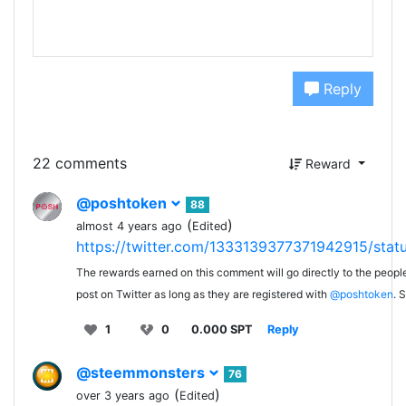
Reply
22 comments
Reward
@poshtoken
88
(
)
almost 4 years ago
Edited
https://twitter.com/1333139377371942915/sta
The rewards earned on this comment will go directly to the peopl
post on Twitter as long as they are registered with
@poshtoken
. 
1
0
0.000 SPT
Reply
@steemmonsters
76
(
)
over 3 years ago
Edited