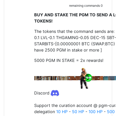
remaining commands 0
BUY AND STAKE THE PGM TO SEND A L
TOKENS!
The tokens that the command sends are:
0.1 LVL-0.1 THGAMING-0.05 DEC-15 SBT-
STARBITS-[0.00000001 BTC (SWAP.BTC) o
have 2500 PGM in stake or more ]
5000 PGM IN STAKE = 2x rewards!
Discord
Support the curation account @ pgm-cura
delegation
10 HP
-
50 HP
-
100 HP
-
500