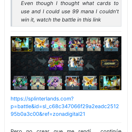
Even though I thought what cards to
use and I could use 99 mana I couldn't
win it, watch the battle in this link
https://splinterlands.com?
p=battle&id=sl_c68c347066f29a2eadc2512
95b0a3c00&ref=zonadigital21
Pero no crear que me rendí , continúe