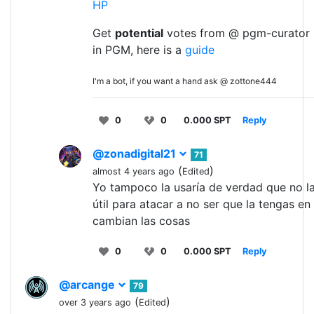
HP
Get
potential
votes from @ pgm-curator 
in PGM, here is a
guide
I'm a bot, if you want a hand ask @ zottone444
0
0
0.000 SPT
Reply
@zonadigital21
71
(
)
almost 4 years ago
Edited
Yo tampoco la usaría de verdad que no l
útil para atacar a no ser que la tengas en n
cambian las cosas
0
0
0.000 SPT
Reply
@arcange
79
(
)
over 3 years ago
Edited