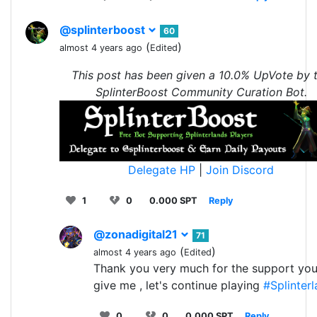
@splinterboost
60
(
)
almost 4 years ago
Edited
This post has been given a 10.0% UpVote by 
SplinterBoost Community Curation Bot.
Delegate HP
|
Join Discord
1
0
0.000 SPT
Reply
@zonadigital21
71
(
)
almost 4 years ago
Edited
Thank you very much for the support yo
give me , let's continue playing
#Splinter
0
0
0.000 SPT
Reply