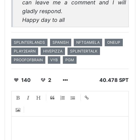
can leave me a comment and I will
gladly respond.
Happy day to all
SPLINTERLANDS
SPANISH
NFTGAMELA
ONEUP
PLAY2EARN
HIVEPIZZA
SPLINTERTALK
PROOFOFBRAIN
VYB
PGM
140
2
40.478 SPT