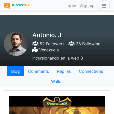
Login
Sign up
Antonio. J
52 Followers
36 Following
Venezuela
Incursionando en la web 3
Blog
Comments
Replies
Connections
Wallet