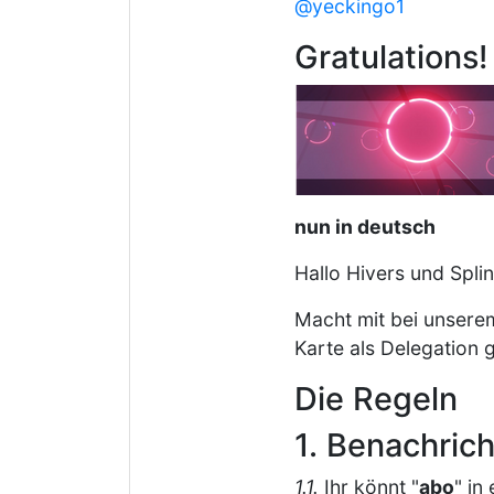
@yeckingo1
Gratulations!
nun in deutsch
Hallo Hivers und Splin
Macht mit bei unserem
Karte als Delegation g
Die Regeln
1. Benachric
1.1.
Ihr könnt "
abo
" in