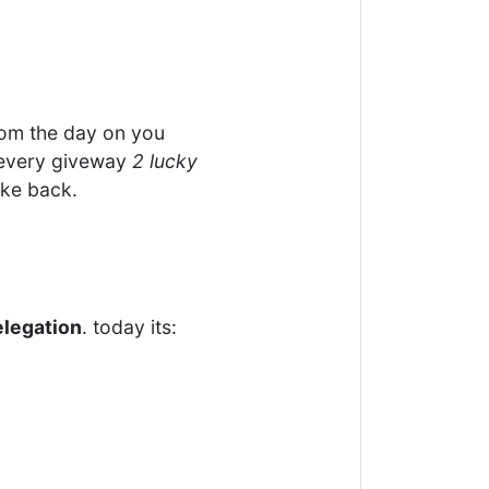
rom the day on you
n every giveway
2 lucky
ake back.
elegation
. today its: