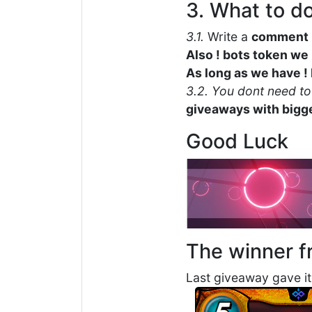
3. What to do
3.1.
Write a
comment
Also ! bots token we r
As long as we have 
3.2.
You dont need to 
giveaways with bigge
Good Luck
The winner f
Last giveaway gave it