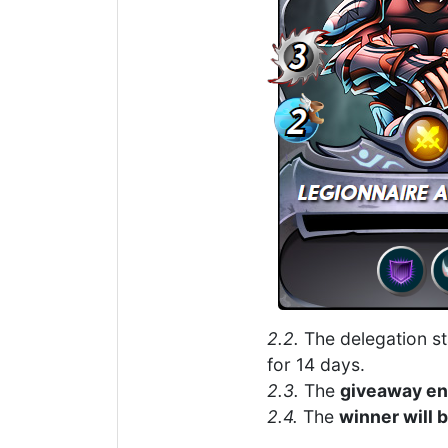
2.2.
The delegation s
for 14 days.
2.3.
The
giveaway e
2.4.
The
winner will 