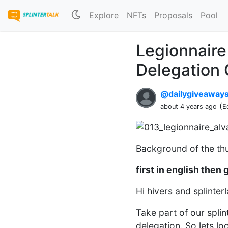
Explore
NFTs
Proposals
Pool
Legionnaire 
Delegation
@dailygiveaway
(
about 4 years ago
E
Background of the t
first in english then
Hi hivers and splinter
Take part of our splin
delegation. So lets loo