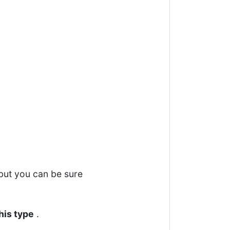
but you can be sure
his type
.