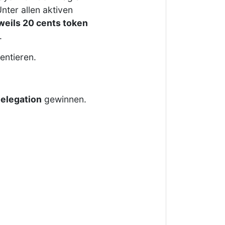
nter allen aktiven
weils 20 cents token
.
ntieren.
elegation
gewinnen.