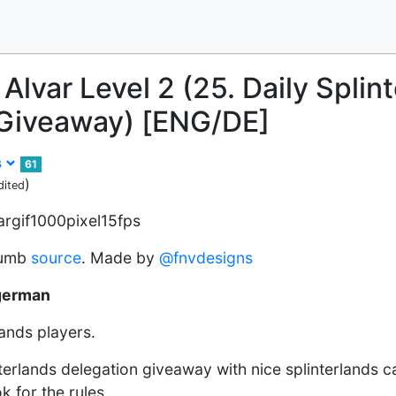
Alvar Level 2 (25. Daily Splin
 Giveaway) [ENG/DE]
s
61
)
dited
humb
source
. Made by
@fnvdesigns
 german
lands players.
terlands delegation giveaway with nice splinterlands c
k for the rules.