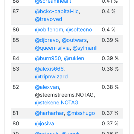
88
@screamheart
0.41 %
87
@bckc-capital-llc
,
0.4 %
@travoved
86
@obifenom
,
@soltecno
0.4 %
85
@djbravo
,
@outwars
,
0.39 %
@queen-silvia
,
@sylmarill
84
@burn950
,
@rukien
0.39 %
83
@alexis666
,
0.38 %
@tripnwizard
82
@alexvan
,
0.38 %
@steemstreems.NOTAG,
@stekene.NOTAG
81
@harharhar
,
@misshugo
0.37 %
80
@josiva
0.37 %
79
@orionvk
,
@umuk
0.36 %