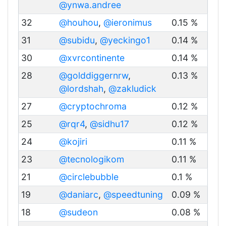
@ynwa.andree
32
@houhou
,
@ieronimus
0.15 %
31
@subidu
,
@yeckingo1
0.14 %
30
@xvrcontinente
0.14 %
28
@golddiggernrw
,
0.13 %
@lordshah
,
@zakludick
27
@cryptochroma
0.12 %
25
@rqr4
,
@sidhu17
0.12 %
24
@kojiri
0.11 %
23
@tecnologikom
0.11 %
21
@circlebubble
0.1 %
19
@daniarc
,
@speedtuning
0.09 %
18
@sudeon
0.08 %