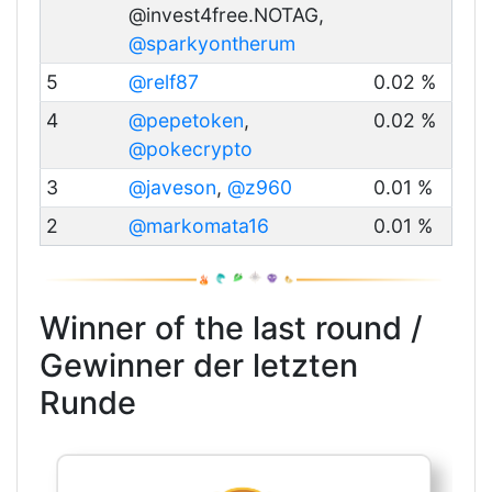
@invest4free.NOTAG,
@sparkyontherum
5
@relf87
0.02 %
4
@pepetoken
,
0.02 %
@pokecrypto
3
@javeson
,
@z960
0.01 %
2
@markomata16
0.01 %
Winner of the last round /
Gewinner der letzten
Runde