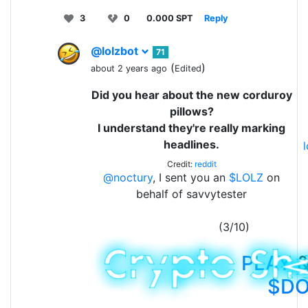
3
0
0.000 SPT
Reply
@lolzbot
71
(
)
about 2 years ago
Edited
Did you hear about the new corduroy
pillows?
I understand they're really marking
headlines.
Credit:
reddit
@noctury
, I sent you an
$LOLZ
on
behalf of savvytester
(3/10)
PLAY
&
$D