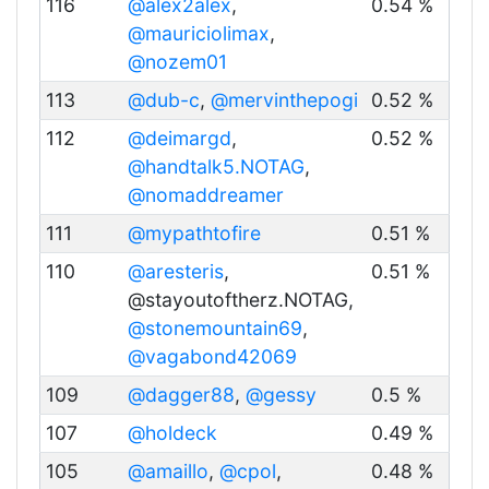
116
@alex2alex
,
0.54 %
@mauriciolimax
,
@nozem01
113
@dub-c
,
@mervinthepogi
0.52 %
112
@deimargd
,
0.52 %
@handtalk5.NOTAG
,
@nomaddreamer
111
@mypathtofire
0.51 %
110
@aresteris
,
0.51 %
@stayoutoftherz.NOTAG,
@stonemountain69
,
@vagabond42069
109
@dagger88
,
@gessy
0.5 %
107
@holdeck
0.49 %
105
@amaillo
,
@cpol
,
0.48 %