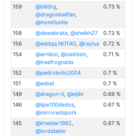
159
@bilidrg
,
0.73 %
@dragonballfan
,
@mxm0unite
158
@dewabrata
,
@sheikh27
0.73 %
156
@eddqq.NOTAG
,
@rayius
0.72 %
154
@arniboi
,
@oadissin
,
0.71 %
@treefrognada
152
@pedrobrito2004
0.7 %
151
@esbat
0.7 %
149
@dragon-ti
,
@eijibr
0.69 %
146
@lipe100dedos
,
0.67 %
@mirroredspork
145
@kheldar1982
,
0.67 %
@lorddiablo