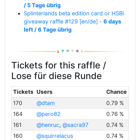
/ 5 Tage übrig
Splinterlands beta edition card or HSBI
giveaway raffle #129 [en/de] -
6 days
left / 6 Tage übrig
Tickets for this raffle /
Lose für diese Runde
Tickets
Users
Chance
170
@dtam
0.79 %
164
@pero82
0.76 %
161
@henruc
,
@sacra97
0.74 %
160
@squirrelacus
0.74 %