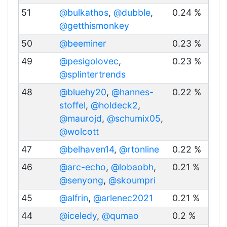
51
@bulkathos
,
@dubble
,
0.24 %
@getthismonkey
50
@beeminer
0.23 %
49
@pesigolovec
,
0.23 %
@splintertrends
48
@bluehy20
,
@hannes-
0.22 %
stoffel
,
@holdeck2
,
@maurojd
,
@schumix05
,
@wolcott
47
@belhaven14
,
@rtonline
0.22 %
46
@arc-echo
,
@lobaobh
,
0.21 %
@senyong
,
@skoumpri
45
@alfrin
,
@arlenec2021
0.21 %
44
@iceledy
,
@qumao
0.2 %