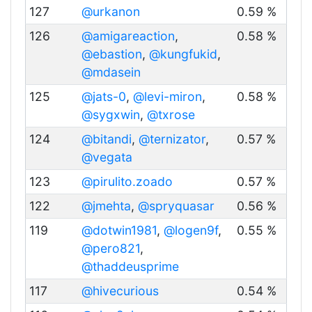
127
@urkanon
0.59 %
126
@amigareaction
,
0.58 %
@ebastion
,
@kungfukid
,
@mdasein
125
@jats-0
,
@levi-miron
,
0.58 %
@sygxwin
,
@txrose
124
@bitandi
,
@ternizator
,
0.57 %
@vegata
123
@pirulito.zoado
0.57 %
122
@jmehta
,
@spryquasar
0.56 %
119
@dotwin1981
,
@logen9f
,
0.55 %
@pero821
,
@thaddeusprime
117
@hivecurious
0.54 %