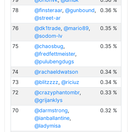
78
@finsteraar
,
@gunbound
,
0.36 %
@street-ar
76
@dk1trade
,
@mario89
,
0.35 %
@sodom-lv
75
@chaosbug
,
0.35 %
@fredfettmeister
,
@pulubengdugs
74
@rachaeldwatson
0.34 %
73
@blitzzzz
,
@riciuz
0.34 %
72
@crazyphantombr
,
0.33 %
@grijanklys
70
@darmstrong
,
0.32 %
@ianballantine
,
@ladymisa