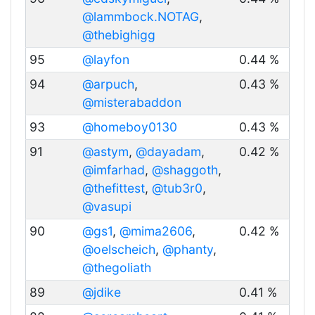
@lammbock.NOTAG
,
@thebighigg
95
@layfon
0.44 %
94
@arpuch
,
0.43 %
@misterabaddon
93
@homeboy0130
0.43 %
91
@astym
,
@dayadam
,
0.42 %
@imfarhad
,
@shaggoth
,
@thefittest
,
@tub3r0
,
@vasupi
90
@gs1
,
@mima2606
,
0.42 %
@oelscheich
,
@phanty
,
@thegoliath
89
@jdike
0.41 %