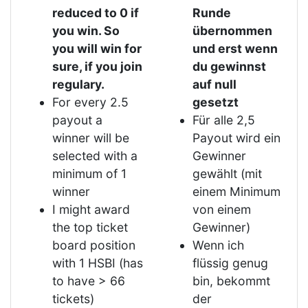
reduced to 0 if
Runde
you win. So
übernommen
you will win for
und erst wenn
sure, if you join
du gewinnst
regulary.
auf null
For every 2.5
gesetzt
payout a
Für alle 2,5
winner will be
Payout wird ein
selected with a
Gewinner
minimum of 1
gewählt (mit
winner
einem Minimum
I might award
von einem
the top ticket
Gewinner)
board position
Wenn ich
with 1 HSBI (has
flüssig genug
to have > 66
bin, bekommt
tickets)
der