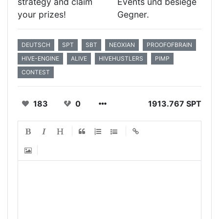
strategy and claim
Events und besiege
your prizes!
Gegner.
DEUTSCH
SPT
SBT
NEOXIAN
PROOFOFBRAIN
HIVE-ENGINE
ALIVE
HIVEHUSTLERS
PIMP
CONTEST
183
0
1913.767 SPT