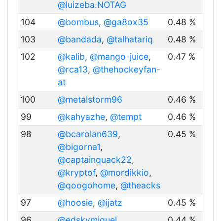
@luizeba.NOTAG
104
@bombus
,
@ga8ox35
0.48 %
103
@bandada
,
@talhatariq
0.48 %
102
@kalib
,
@mango-juice
,
0.47 %
@rca13
,
@thehockeyfan-
at
100
@metalstorm96
0.46 %
99
@kahyazhe
,
@tempt
0.46 %
98
@bcarolan639
,
0.45 %
@bigorna1
,
@captainquack22
,
@kryptof
,
@mordikkio
,
@qoogohome
,
@theacks
97
@hoosie
,
@ijatz
0.45 %
96
@edskymiguel
,
0.44 %