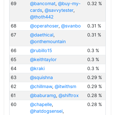
69
@bancomat
,
@buy-my-
0.32 %
cards
,
@savvytester
,
@thoth442
68
@operahoser
,
@svanbo
0.31 %
67
@daethical
,
0.31 %
@onthemountain
66
@rubillo15
0.3 %
65
@keithtaylor
0.3 %
64
@kraki
0.3 %
63
@squishna
0.29 %
62
@chillmaw
,
@itwithsm
0.29 %
61
@baburamg
,
@shiftrox
0.28 %
60
@chapelle
,
0.28 %
@hatdogsensei
,