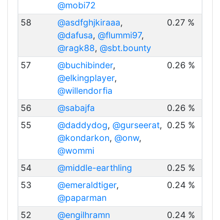
@mobi72
58
@asdfghjkiraaa
,
0.27 %
@dafusa
,
@flummi97
,
@ragk88
,
@sbt.bounty
57
@buchibinder
,
0.26 %
@elkingplayer
,
@willendorfia
56
@sabajfa
0.26 %
55
@daddydog
,
@gurseerat
,
0.25 %
@kondarkon
,
@onw
,
@wommi
54
@middle-earthling
0.25 %
53
@emeraldtiger
,
0.24 %
@paparman
52
@engilhramn
0.24 %