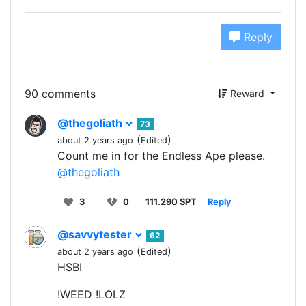
Reply
90 comments
Reward
@thegoliath
73
(
)
about 2 years ago
Edited
Count me in for the Endless Ape please.
@thegoliath
3
0
111.290 SPT
Reply
@savvytester
62
(
)
about 2 years ago
Edited
HSBI
!WEED !LOLZ