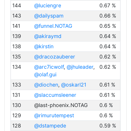
144
@luciengre
0.67 %
143
@dailyspam
0.66 %
141
@funnel.NOTAG
0.65 %
139
@akiraymd
0.64 %
138
@kirstin
0.64 %
135
@dracozauberer
0.62 %
134
@arc7icwolf
,
@jhuleader
,
0.62 %
@olaf.gui
133
@diochen
,
@oskarl21
0.61 %
131
@slaccumsleener
0.61 %
130
@last-phoenix.NOTAG
0.6 %
129
@rimurutempest
0.6 %
128
@dstampede
0.59 %