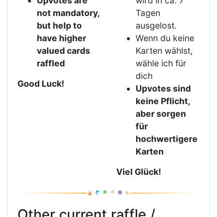
Upvotes are
wird in ca. 7
not mandatory,
Tagen
but help to
ausgelost.
have higher
Wenn du keine
valued cards
Karten wählst,
raffled
wähle ich für
dich
Good Luck!
Upvotes sind
keine Pflicht,
aber sorgen
für
hochwertigere
Karten
Viel Glück!
Other current raffle /