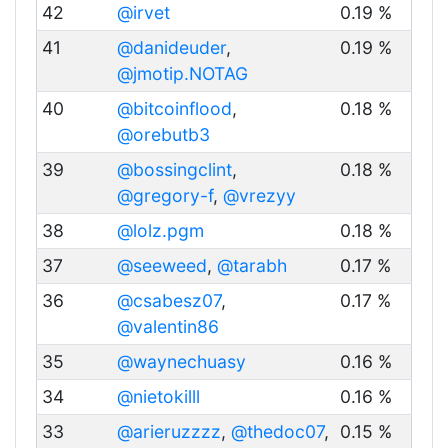
42
@irvet
0.19 %
41
@danideuder
,
0.19 %
@jmotip.NOTAG
40
@bitcoinflood
,
0.18 %
@orebutb3
39
@bossingclint
,
0.18 %
@gregory-f
,
@vrezyy
38
@lolz.pgm
0.18 %
37
@seeweed
,
@tarabh
0.17 %
36
@csabesz07
,
0.17 %
@valentin86
35
@waynechuasy
0.16 %
34
@nietokilll
0.16 %
33
@arieruzzzz
,
@thedoc07
,
0.15 %