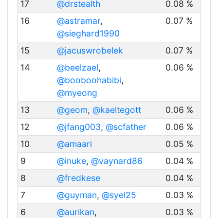
17
@drstealth
0.08 %
16
@astramar
,
0.07 %
@sieghard1990
15
@jacuswrobelek
0.07 %
14
@beelzael
,
0.06 %
@booboohabibi
,
@myeong
13
@geom
,
@kaeltegott
0.06 %
12
@jfang003
,
@scfather
0.06 %
10
@amaari
0.05 %
9
@inuke
,
@vaynard86
0.04 %
8
@fredkese
0.04 %
7
@guyman
,
@syel25
0.03 %
6
@aurikan
,
0.03 %