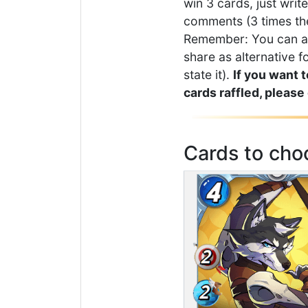
win 3 cards, just writ
comments (3 times the
Remember: You can a
share as alternative f
state it).
If you want 
cards raffled, please
Cards to cho