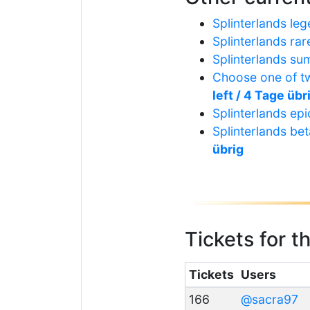
Splinterlands le
Splinterlands rar
Splinterlands su
Choose one of tw
left / 4 Tage übr
Splinterlands ep
Splinterlands be
übrig
Tickets for t
Tickets
Users
166
@sacra97