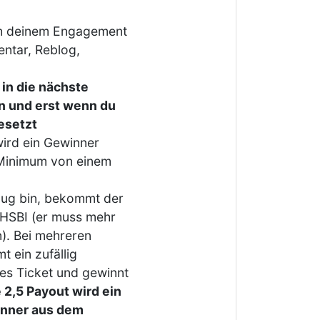
ch deinem Engagement
entar, Reblog,
 in die nächste
 und erst wenn du
esetzt
wird ein Gewinner
 Minimum von einem
nug bin, bekommt der
 HSBI (er muss mehr
n). Bei mehreren
 ein zufällig
res Ticket und gewinnt
e 2,5 Payout wird ein
inner aus dem