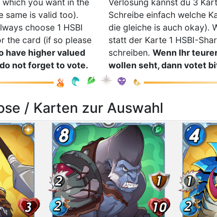
e which you want in the
Verlosung kannst du 3 Kar
 same is valid too).
Schreibe einfach welche Kar
lways choose 1 HSBI
die gleiche is auch okay). 
or the card (if so please
statt der Karte 1 HSBI-Sha
to have higher valued
schreiben.
Wenn Ihr teurer
 do not forget to vote.
wollen seht, dann votet bi
ose / Karten zur Auswahl