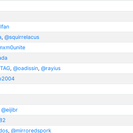
lfan
a
,
@squirrelacus
xm0unite
ada
OTAG
,
@oadissin
,
@rayius
o2004
,
@eijibr
82
dos
,
@mirroredspork