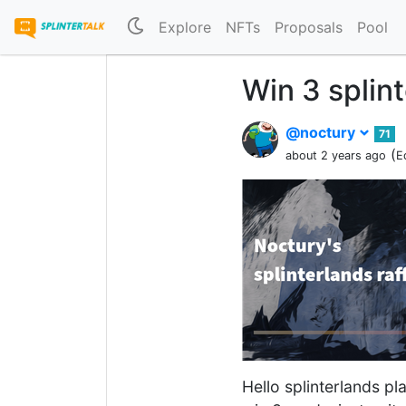
Explore
NFTs
Proposals
Pool
Win 3 splin
@noctury
71
(
about 2 years ago
E
Hello splinterlands pla