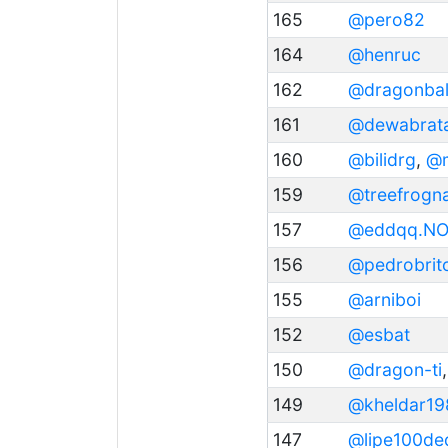
165
@pero82
164
@henruc
162
@dragonbal
161
@dewabrat
160
@bilidrg
,
@m
159
@treefrogn
157
@eddqq.N
156
@pedrobrit
155
@arniboi
152
@esbat
150
@dragon-ti
149
@kheldar19
147
@lipe100de