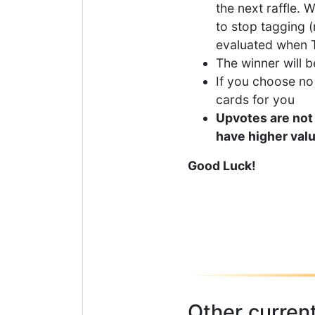
the next raffle.
to stop tagging (n
evaluated when TH
The winner will b
If you choose no 
cards for you
Upvotes are not
have higher valu
Good Luck!
Other current