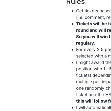
Rules
Get tickets bas
(i.e. comment, re
Tickets will be 
round and will r
So you will win f
regulary.
For every 2.5 pay
selected with a 
I might award th
position with 1 H
tickets) depending
multiple particip
one randomly cho
ticket and the H
this will follow 
I will automatical