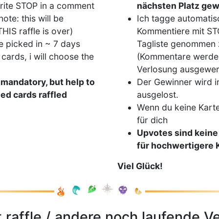
 Write STOP in a comment
nächsten Platz gew
ote: this will be
Ich tagge automatisc
IS raffle is over)
Kommentiere mit ST
e picked in ~ 7 days
Tagliste genommen
cards, i will choose the
(Kommentare werden
Verlosung ausgewer
 mandatory, but help to
Der Gewinner wird i
ed cards raffled
ausgelost.
Wenn du keine Karte
für dich
Upvotes sind keine 
für hochwertigere 
Viel Glück!
 raffle / andere noch laufende V