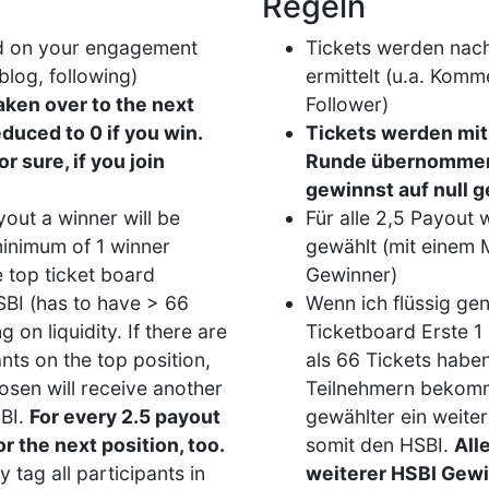
Regeln
ed on your engagement
Tickets werden na
blog, following)
ermittelt (u.a. Komm
taken over to the next
Follower)
educed to 0 if you win.
Tickets werden mit
or sure, if you join
Runde übernommen
gewinnst auf null g
out a winner will be
Für alle 2,5 Payout 
minimum of 1 winner
gewählt (mit einem
e top ticket board
Gewinner)
SBI (has to have > 66
Wenn ich flüssig ge
 on liquidity. If there are
Ticketboard Erste 1
ants on the top position,
als 66 Tickets habe
sen will receive another
Teilnehmern bekommt
SBI.
For every 2.5 payout
gewählter ein weite
for the next position, too.
somit den HSBI.
All
ly tag all participants in
weiterer HSBI Gew