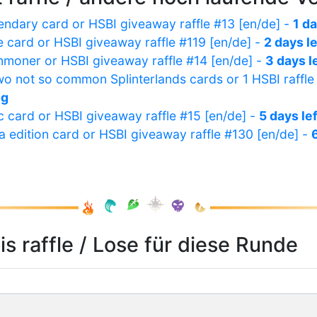
gendary card or HSBI giveaway raffle #13 [en/de] -
1 da
e card or HSBI giveaway raffle #119 [en/de] -
2 days le
mmoner or HSBI giveaway raffle #14 [en/de] -
3 days l
o not so common Splinterlands cards or 1 HSBI raffle
ig
ic card or HSBI giveaway raffle #15 [en/de] -
5 days lef
ta edition card or HSBI giveaway raffle #130 [en/de] -
his raffle / Lose für diese Runde