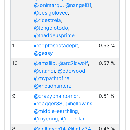
@jonimarqu
,
@nangel01
,
@pesigolovec
,
@ricestrela
,
@tengolotodo
,
@thaddeusprime
11
@criptosectadepit
,
0.63 %
@gessy
10
@amaillo
,
@arc7icwolf
,
0.57 %
@bitandi
,
@eddwood
,
@mypathtofire
,
@xheadhunterz
9
@crazyphantombr
,
0.51 %
@dagger88
,
@hollowins
,
@middle-earthling
,
@myeong
,
@nurodan
8
@belhaven14
,
@hafiz34
,
0.46 %