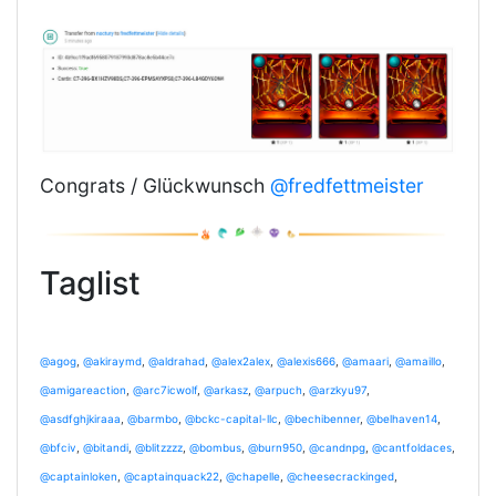
Congrats / Glückwunsch
@fredfettmeister
Taglist
@agog
,
@akiraymd
,
@aldrahad
,
@alex2alex
,
@alexis666
,
@amaari
,
@amaillo
,
@amigareaction
,
@arc7icwolf
,
@arkasz
,
@arpuch
,
@arzkyu97
,
@asdfghjkiraaa
,
@barmbo
,
@bckc-capital-llc
,
@bechibenner
,
@belhaven14
,
@bfciv
,
@bitandi
,
@blitzzzz
,
@bombus
,
@burn950
,
@candnpg
,
@cantfoldaces
,
@captainloken
,
@captainquack22
,
@chapelle
,
@cheesecrackinged
,