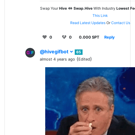
Swap Your
Hive <=> Swap.Hive
With Industry
Lowest Fe
This Link
Read Latest Updates
Or
Contact Us
0
0
0.000 SPT
Reply
@hivegifbot
65
(
)
almost 4 years ago
Edited