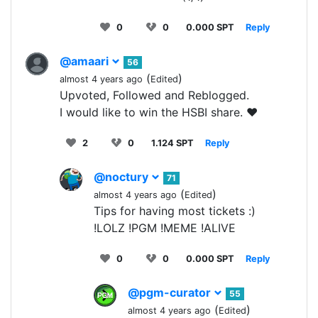
0
0
0.000 SPT
Reply
@amaari
56
(
)
almost 4 years ago
Edited
Upvoted, Followed and Reblogged.
I would like to win the HSBI share. ❤️
2
0
1.124 SPT
Reply
@noctury
71
(
)
almost 4 years ago
Edited
Tips for having most tickets :)
!LOLZ !PGM !MEME !ALIVE
0
0
0.000 SPT
Reply
@pgm-curator
55
(
)
almost 4 years ago
Edited