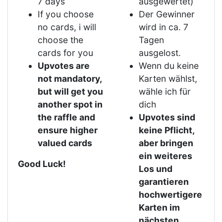
7 days
ausgewertet)
If you choose
Der Gewinner
no cards, i will
wird in ca. 7
choose the
Tagen
cards for you
ausgelost.
Upvotes are
Wenn du keine
not mandatory,
Karten wählst,
but will get you
wähle ich für
another spot in
dich
the raffle and
Upvotes sind
ensure higher
keine Pflicht,
valued cards
aber bringen
ein weiteres
Good Luck!
Los und
garantieren
hochwertigere
Karten im
nächsten