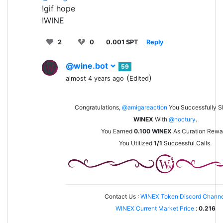
!gif hope
!WINE
2
0
0.001 SPT
Reply
@wine.bot
59
(
)
almost 4 years ago
Edited
Congratulations,
@amigareaction
You Successfully 
WINEX
With
@noctury
.
You Earned
0.100
WINEX
As Curation Rewa
You Utilized
1/1
Successful Calls.
Contact Us :
WINEX Token Discord Channe
WINEX Current Market Price
:
0.216