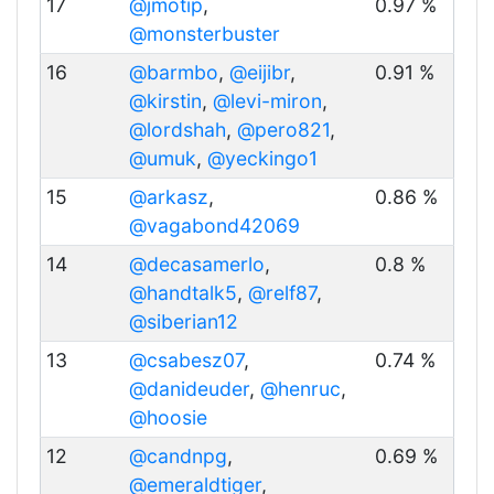
17
@jmotip
,
0.97 %
@monsterbuster
16
@barmbo
,
@eijibr
,
0.91 %
@kirstin
,
@levi-miron
,
@lordshah
,
@pero821
,
@umuk
,
@yeckingo1
15
@arkasz
,
0.86 %
@vagabond42069
14
@decasamerlo
,
0.8 %
@handtalk5
,
@relf87
,
@siberian12
13
@csabesz07
,
0.74 %
@danideuder
,
@henruc
,
@hoosie
12
@candnpg
,
0.69 %
@emeraldtiger
,