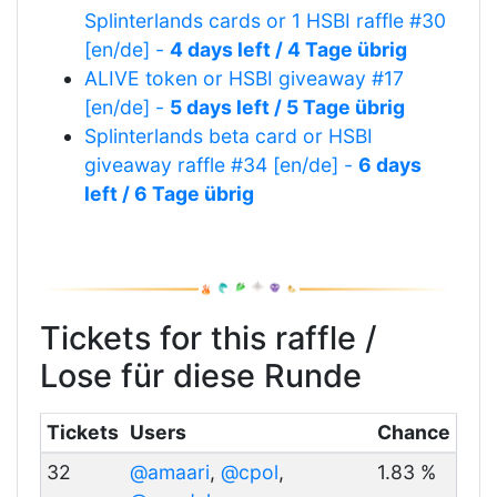
Splinterlands cards or 1 HSBI raffle #30
[en/de] -
4 days left / 4 Tage übrig
ALIVE token or HSBI giveaway #17
[en/de] -
5 days left / 5 Tage übrig
Splinterlands beta card or HSBI
giveaway raffle #34 [en/de] -
6 days
left / 6 Tage übrig
Tickets for this raffle /
Lose für diese Runde
Tickets
Users
Chance
32
@amaari
,
@cpol
,
1.83 %