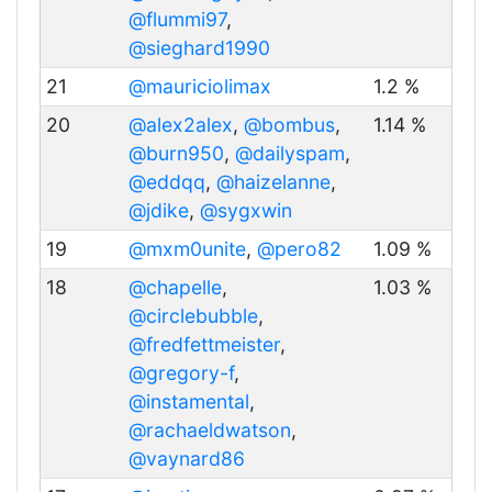
@flummi97
,
@sieghard1990
21
@mauriciolimax
1.2 %
20
@alex2alex
,
@bombus
,
1.14 %
@burn950
,
@dailyspam
,
@eddqq
,
@haizelanne
,
@jdike
,
@sygxwin
19
@mxm0unite
,
@pero82
1.09 %
18
@chapelle
,
1.03 %
@circlebubble
,
@fredfettmeister
,
@gregory-f
,
@instamental
,
@rachaeldwatson
,
@vaynard86