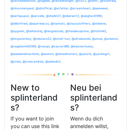
@rachaeldwatson
,
@ragk88
,
@ramadhanight
,
@rca13
,
@relf87
,
@ricestrela
,
@rimurutempest
,
@sbtofficial
,
@scfather
,
@screamheart
,
@seeweed
,
@serfapups2
,
@servelle
,
@sheikh27
,
@siberian12
,
@sieghard1990
,
@siiiiichfried
,
@squirrelacus
,
@stamato
,
@stayoutoftherz
,
@stekene
,
@sygxwin
,
@talhatariq
,
@tengolotodo
,
@thaddeusprime
,
@thoth442
,
@tinyputerboy
,
@tokutaro22
,
@torlof-hun
,
@ultralawzski
,
@umuk
,
@urkanon
,
@vagabond42069
,
@vasupi
,
@vaynard86
,
@waynechuasy
,
@weekendmachinist
,
@wommi
,
@xheadhunterz
,
@xykorlz
,
@yeckingo1
,
@ynwa
,
@ynwa.andree
,
@zakludick
New to
Neu bei
splinterland
splinterland
s?
s?
If you want to join
Wenn du dich
you can use this link
anmelden willst,