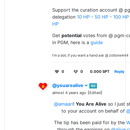
Support the curation account @ pg
delegation
10 HP
-
50 HP
-
100 HP
HP
Get
potential
votes from @ pgm-cu
in PGM, here is a
guide
I'm a bot, if you want a hand ask @ zottone444
0
0
0.000 SPT
Reply
@youarealive
60
(
)
almost 4 years ago
Edited
@amaari
!
You Are Alive
so I just 
to your account on behalf of
@
The tip has been paid for by the
W
through the earnings on
@alive.c