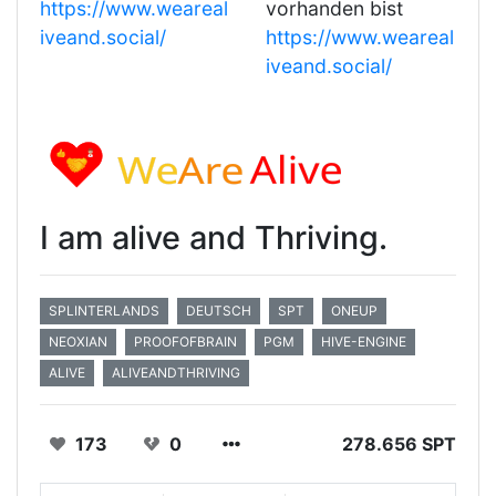
https://www.weareal
vorhanden bist
iveand.social/
https://www.weareal
iveand.social/
I am alive and Thriving.
SPLINTERLANDS
DEUTSCH
SPT
ONEUP
NEOXIAN
PROOFOFBRAIN
PGM
HIVE-ENGINE
ALIVE
ALIVEANDTHRIVING
173
0
278.656 SPT