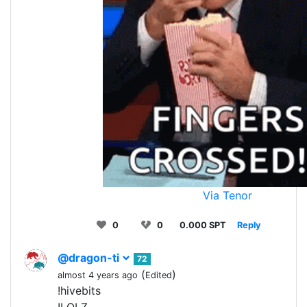
Via Tenor
0
0
0.000 SPT
Reply
@dragon-ti
72
(
)
almost 4 years ago
Edited
!hivebits
!LOLZ