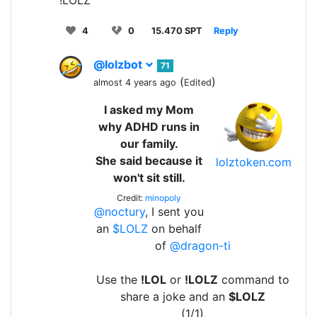
4
0
15.470 SPT
Reply
@lolzbot
71
(
)
almost 4 years ago
Edited
I asked my Mom
why ADHD runs in
our family.
She said because it
lolztoken.com
won't sit still.
Credit:
minopoly
@noctury
, I sent you
an
$LOLZ
on behalf
of
@dragon-ti
Use the
!LOL
or
!LOLZ
command to
share a joke and an
$LOLZ
(1/1)