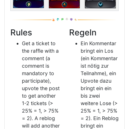
Rules
Regeln
Get a ticket to
Ein Kommentar
the raffle with a
bringt ein Los
comment (a
(ein Kommentar
comment is
ist nötig zur
mandatory to
Teilnahme), ein
participate),
Upvote dazu
upvote the post
bringt ein ein
to get another
bis zwei
1-2 tickets (>
weitere Lose (>
25% = 1, > 75%
25% = 1, > 75%
= 2). A reblog
= 2). Ein Reblog
will add another
bringt ein