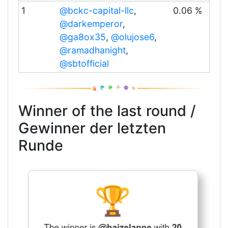
1
@bckc-capital-llc
,
0.06 %
@darkemperor
,
@ga8ox35
,
@olujose6
,
@ramadhanight
,
@sbtofficial
Winner of the last round /
Gewinner der letzten
Runde