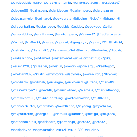
@circlebubble
,
@cpol
,
@crazyphantombr
,
@criptosectadepit
,
@csabesz07
,
@dagger88
,
@dailyspam
,
@danideuder
,
@darkemperor
,
@darthsauron
,
@decasamerlo
,
@deimargd
,
@dewabrata
,
@diochen
,
@dkid14
,
@dragon-ti
,
@dragonballfan
,
@dstampede
,
@dubble
,
@eddqq
,
@eddwood
,
@eijibr
,
@emeraldtiger
,
@engilhramn
,
@ericburgoyne
,
@flummi97
,
@fredfettmeister
,
@funnel
,
@ga8ox35
,
@gessy
,
@gondek
,
@gregory-f
,
@guurry123
,
@hafiz34
,
@haizelanne
,
@handtalk5
,
@hannes-stoffel
,
@henruc
,
@hollowins
,
@hoosie
,
@ianballantine
,
@imfarhad
,
@instamental
,
@investinthefutur
,
@jdike
,
@jerson1231
,
@jhuleader
,
@jmis101
,
@jmotip
,
@jonimarqu
,
@kaeltegott
,
@kheldar1982
,
@kirstin
,
@kryptofire
,
@ladymisa
,
@levi-miron
,
@litrydow
,
@lorddiablo
,
@lordshah
,
@luciengre
,
@luckbound
,
@luizeba
,
@mario89
,
@masterzarlyn28
,
@mathfb
,
@mauriciolimax
,
@memess
,
@mervinthepogi
,
@metalstorm96
,
@middle-earthling
,
@misterabaddon
,
@mk992039
,
@monsterbuster
,
@mordikkio
,
@mxm0unite
,
@myeong
,
@myothuzar
,
@mypathtofire
,
@nangel01
,
@nietokilll
,
@nurodan
,
@olaf.gui
,
@olujose6
,
@onthemountain
,
@pablodare
,
@parmengo
,
@pero82
,
@pero821
,
@pesigolovec
,
@pgmcuration
,
@pix21
,
@putu300
,
@quekery
,