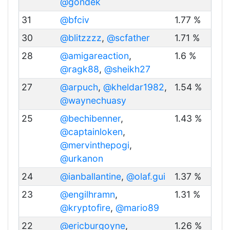
@gondek
31
@bfciv
1.77 %
30
@blitzzzz
,
@scfather
1.71 %
28
@amigareaction
,
1.6 %
@ragk88
,
@sheikh27
27
@arpuch
,
@kheldar1982
,
1.54 %
@waynechuasy
25
@bechibenner
,
1.43 %
@captainloken
,
@mervinthepogi
,
@urkanon
24
@ianballantine
,
@olaf.gui
1.37 %
23
@engilhramn
,
1.31 %
@kryptofire
,
@mario89
22
@ericburgoyne
,
1.26 %