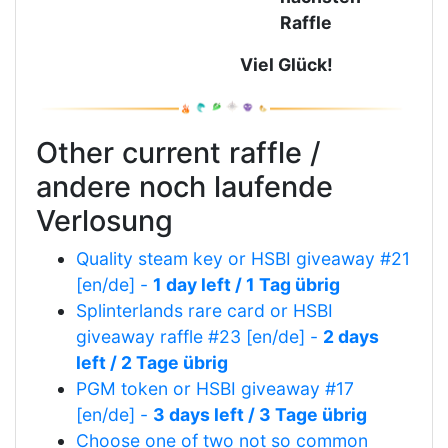
Raffle
Viel Glück!
Other current raffle /
andere noch laufende
Verlosung
Quality steam key or HSBI giveaway #21
[en/de] -
1 day left / 1 Tag übrig
Splinterlands rare card or HSBI
giveaway raffle #23 [en/de] -
2 days
left / 2 Tage übrig
PGM token or HSBI giveaway #17
[en/de] -
3 days left / 3 Tage übrig
Choose one of two not so common