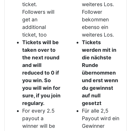
ticket.
weiteres Los.
Followers will
Follower
get an
bekommen
additional
ebenso ein
ticket, too
weiteres Los.
Tickets will be
Tickets
taken over to
werden mit in
the next round
die nächste
and will
Runde
reduced to 0 if
übernommen
you win. So
und erst wenn
you will win for
du gewinnst
sure, if you join
auf null
regulary.
gesetzt
For every 2.5
Für alle 2,5
payout a
Payout wird ein
winner will be
Gewinner