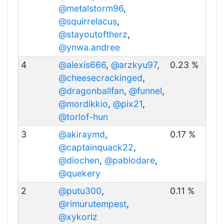
@metalstorm96
,
@squirrelacus
,
@stayoutoftherz
,
@ynwa.andree
4
@alexis666
,
@arzkyu97
,
0.23 %
@cheesecrackinged
,
@dragonballfan
,
@funnel
,
@mordikkio
,
@pix21
,
@torlof-hun
3
@akiraymd
,
0.17 %
@captainquack22
,
@diochen
,
@pablodare
,
@quekery
2
@putu300
,
0.11 %
@rimurutempest
,
@xykorlz