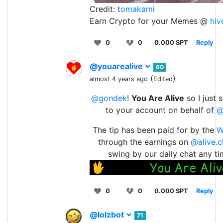
Credit:
tomakami
Earn Crypto for your Memes @
hi
0
0
0.000 SPT
Reply
@youarealive
60
(
)
almost 4 years ago
Edited
@gondek
!
You Are Alive
so I just 
to your account on behalf of
@
The tip has been paid for by the
W
through the earnings on
@alive.c
swing by our daily chat any t
0
0
0.000 SPT
Reply
@lolzbot
71