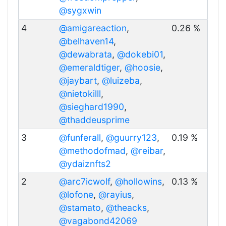
@sygxwin
4
@amigareaction
,
0.26 %
@belhaven14
,
@dewabrata
,
@dokebi01
,
@emeraldtiger
,
@hoosie
,
@jaybart
,
@luizeba
,
@nietokilll
,
@sieghard1990
,
@thaddeusprime
3
@funferall
,
@guurry123
,
0.19 %
@methodofmad
,
@reibar
,
@ydaiznfts2
2
@arc7icwolf
,
@hollowins
,
0.13 %
@lofone
,
@rayius
,
@stamato
,
@theacks
,
@vagabond42069