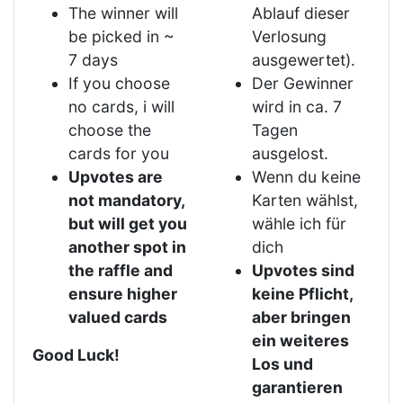
The winner will
Ablauf dieser
be picked in ~
Verlosung
7 days
ausgewertet).
If you choose
Der Gewinner
no cards, i will
wird in ca. 7
choose the
Tagen
cards for you
ausgelost.
Upvotes are
Wenn du keine
not mandatory,
Karten wählst,
but will get you
wähle ich für
another spot in
dich
the raffle and
Upvotes sind
ensure higher
keine Pflicht,
valued cards
aber bringen
ein weiteres
Good Luck!
Los und
garantieren