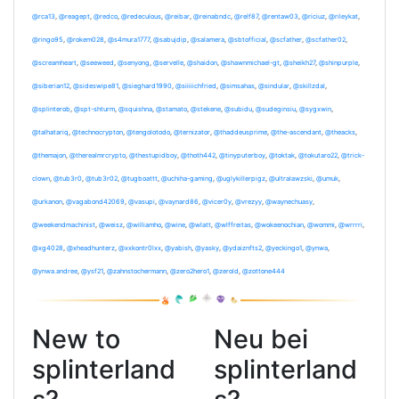
@rca13
,
@reagept
,
@redco
,
@redeculous
,
@reibar
,
@reinabndc
,
@relf87
,
@rentaw03
,
@riciuz
,
@rileykat
,
@ringo95
,
@rokem028
,
@s4mura1777
,
@sabujdip
,
@salamera
,
@sbtofficial
,
@scfather
,
@scfather02
,
@screamheart
,
@seeweed
,
@senyong
,
@servelle
,
@shaidon
,
@shawnmichael-gt
,
@sheikh27
,
@shinpurple
,
@siberian12
,
@sideswipe81
,
@sieghard1990
,
@siiiiichfried
,
@simsahas
,
@sindular
,
@skillzdal
,
@splinterob
,
@spt-shturm
,
@squishna
,
@stamato
,
@stekene
,
@subidu
,
@sudeginsiu
,
@sygxwin
,
@talhatariq
,
@technocrypton
,
@tengolotodo
,
@ternizator
,
@thaddeusprime
,
@the-ascendant
,
@theacks
,
@themajon
,
@therealmrcrypto
,
@thestupidboy
,
@thoth442
,
@tinyputerboy
,
@toktak
,
@tokutaro22
,
@trick-
clown
,
@tub3r0
,
@tub3r02
,
@tugboattt
,
@uchiha-gaming
,
@uglykillerpigz
,
@ultralawzski
,
@umuk
,
@urkanon
,
@vagabond42069
,
@vasupi
,
@vaynard86
,
@vicer0y
,
@vrezyy
,
@waynechuasy
,
@weekendmachinist
,
@weisz
,
@williamho
,
@wine
,
@wlatt
,
@wlffreitas
,
@wokeenochian
,
@wommi
,
@wrrrri
,
@xg4028
,
@xheadhunterz
,
@xxkontr0lxx
,
@yabish
,
@yasky
,
@ydaiznfts2
,
@yeckingo1
,
@ynwa
,
@ynwa.andree
,
@ysf21
,
@zahnstochermann
,
@zero2hero1
,
@zerold
,
@zottone444
New to
Neu bei
splinterland
splinterland