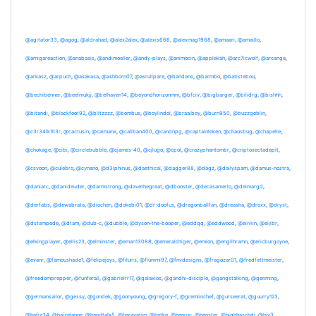
@agitator33
,
@agog
,
@aldrahad
,
@alex2alex
,
@alexis666
,
@alexmag1988
,
@amaari
,
@amaillo
,
@amigareaction
,
@anabasis
,
@andimoeller
,
@andy-plays
,
@animocin
,
@applekah
,
@arc7icwolf
,
@arcange
,
@arkasz
,
@arpuch
,
@asakasa
,
@ashborn07
,
@asrullpare
,
@bandano
,
@barmbo
,
@batistebou
,
@bechibenner
,
@beelmukjj
,
@belhaven14
,
@beyondhorizonmm
,
@bfciv
,
@bigbarger
,
@bilidrg
,
@bishhh
,
@bitandi
,
@blackfoot92
,
@blitzzzz
,
@bombus
,
@boylindol
,
@braaiboy
,
@burn950
,
@buzzgoblin
,
@c3r34lk1ll3r
,
@cactusin
,
@caimanx
,
@caliban400
,
@candnpg
,
@captainloken
,
@chaosbug
,
@chapelle
,
@chokage
,
@cibi
,
@circlebubble
,
@cjames-40
,
@cjlugo
,
@cpol
,
@crazyphantombr
,
@criptosectadepit
,
@csvoon
,
@culebro
,
@cynano
,
@d3lphinus
,
@daethical
,
@dagger88
,
@dagz
,
@dailyspam
,
@damus-nostra
,
@daniarc
,
@danideuder
,
@darmstrong
,
@davethegreat
,
@dbooster
,
@decasamerlo
,
@deimargd
,
@derfabs
,
@dewabrata
,
@diochen
,
@dokebi01
,
@dr-doofus
,
@dragonballfan
,
@dreasha
,
@droxx
,
@dryst
,
@dstampede
,
@dtam
,
@dub-c
,
@dubble
,
@dyson-the-booper
,
@eddqq
,
@eddwood
,
@eiiviin
,
@eijibr
,
@elkingplayer
,
@ellis23
,
@elminster
,
@eman13088
,
@emeraldtiger
,
@emion
,
@engilhramn
,
@ericburgoyne
,
@evanr
,
@famoushade1
,
@felipejoys
,
@filuris
,
@flummi97
,
@fnvdesigns
,
@fragozar01
,
@fredfettmeister
,
@freedomprepper
,
@funferall
,
@gabrielrr17
,
@galaxios
,
@gandhi-disciple
,
@gangstalking
,
@genming
,
@germansailor
,
@gessy
,
@gondek
,
@goonyoung
,
@gregory-f
,
@gremlinchef
,
@gurseerat
,
@guurry123
,
@hafiz34
,
@haizelanne
,
@handtalk5
,
@harayatim
,
@hatke
,
@henruc
,
@henster
,
@highhaschdi
,
@hiv3
,