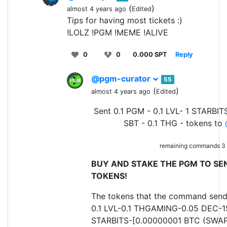
(
)
almost 4 years ago
Edited
Tips for having most tickets :)
!LOLZ !PGM !MEME !ALIVE
0
0
0.000 SPT
Reply
@pgm-curator
55
(
)
almost 4 years ago
Edited
Sent 0.1 PGM - 0.1 LVL- 1 STARBIT
SBT - 0.1 THG - tokens to
remaining commands 3
BUY AND STAKE THE PGM TO SEN
TOKENS!
The tokens that the command send
0.1 LVL-0.1 THGAMING-0.05 DEC-1
STARBITS-[0.00000001 BTC (SWAP.