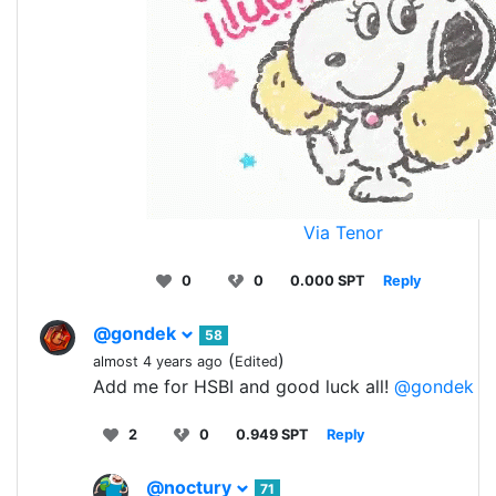
Via Tenor
0
0
0.000 SPT
Reply
@gondek
58
(
)
almost 4 years ago
Edited
Add me for HSBI and good luck all!
@gondek
2
0
0.949 SPT
Reply
@noctury
71