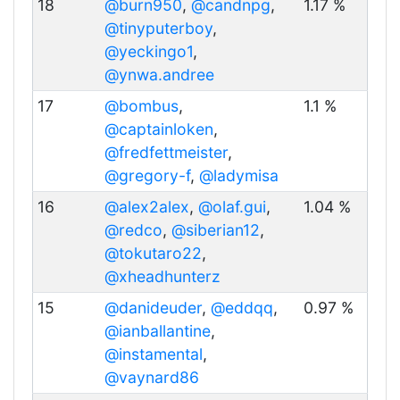
18
@burn950
,
@candnpg
,
1.17 %
@tinyputerboy
,
@yeckingo1
,
@ynwa.andree
17
@bombus
,
1.1 %
@captainloken
,
@fredfettmeister
,
@gregory-f
,
@ladymisa
16
@alex2alex
,
@olaf.gui
,
1.04 %
@redco
,
@siberian12
,
@tokutaro22
,
@xheadhunterz
15
@danideuder
,
@eddqq
,
0.97 %
@ianballantine
,
@instamental
,
@vaynard86