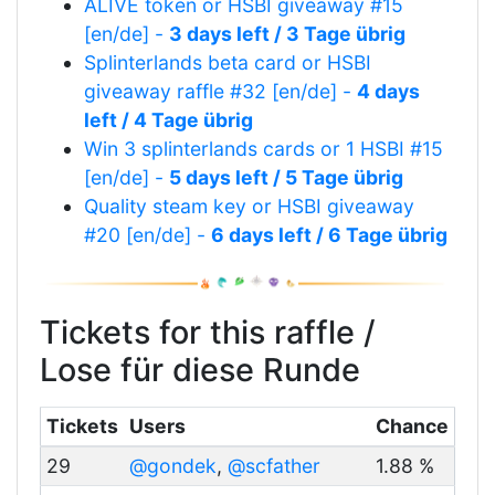
ALIVE token or HSBI giveaway #15
[en/de] -
3 days left / 3 Tage übrig
Splinterlands beta card or HSBI
giveaway raffle #32 [en/de] -
4 days
left / 4 Tage übrig
Win 3 splinterlands cards or 1 HSBI #15
[en/de] -
5 days left / 5 Tage übrig
Quality steam key or HSBI giveaway
#20 [en/de] -
6 days left / 6 Tage übrig
Tickets for this raffle /
Lose für diese Runde
Tickets
Users
Chance
29
@gondek
,
@scfather
1.88 %