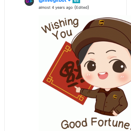
@hivegifbot
65
(
)
almost 4 years ago
Edited