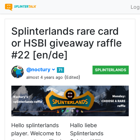
Log
Splinterlands rare card
or HSBI giveaway raffle
#22 [en/de]
@noctury
71
SPLINTERLANDS
(
)
almost 4 years ago
Edited
Hello splinterlands
Hallo liebe
player. Welcome to
Splinterlands