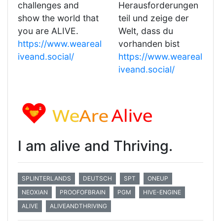
challenges and
Herausforderungen
show the world that
teil und zeige der
you are ALIVE.
Welt, dass du
https://www.weareal
vorhanden bist
iveand.social/
https://www.weareal
iveand.social/
I am alive and Thriving.
SPLINTERLANDS
DEUTSCH
SPT
ONEUP
NEOXIAN
PROOFOFBRAIN
PGM
HIVE-ENGINE
ALIVE
ALIVEANDTHRIVING