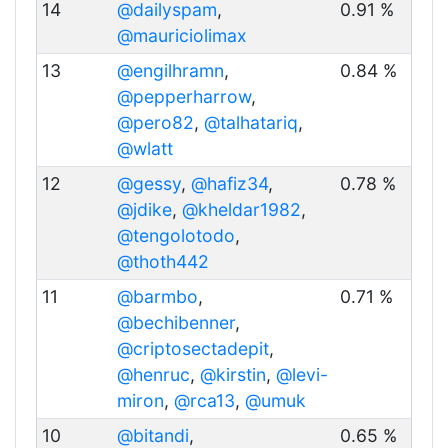
14
@dailyspam
,
0.91 %
@mauriciolimax
13
@engilhramn
,
0.84 %
@pepperharrow
,
@pero82
,
@talhatariq
,
@wlatt
12
@gessy
,
@hafiz34
,
0.78 %
@jdike
,
@kheldar1982
,
@tengolotodo
,
@thoth442
11
@barmbo
,
0.71 %
@bechibenner
,
@criptosectadepit
,
@henruc
,
@kirstin
,
@levi-
miron
,
@rca13
,
@umuk
10
@bitandi
,
0.65 %