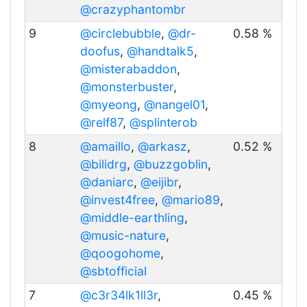
@crazyphantombr
9
@circlebubble
,
@dr-
0.58 %
doofus
,
@handtalk5
,
@misterabaddon
,
@monsterbuster
,
@myeong
,
@nangel01
,
@relf87
,
@splinterob
8
@amaillo
,
@arkasz
,
0.52 %
@bilidrg
,
@buzzgoblin
,
@daniarc
,
@eijibr
,
@invest4free
,
@mario89
,
@middle-earthling
,
@music-nature
,
@qoogohome
,
@sbtofficial
7
@c3r34lk1ll3r
,
0.45 %