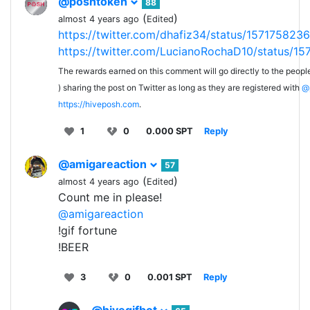
@poshtoken
88
(
)
almost 4 years ago
Edited
https://twitter.com/dhafiz34/status/15717582
https://twitter.com/LucianoRochaD10/status
The rewards earned on this comment will go directly to the peopl
) sharing the post on Twitter as long as they are registered with
@
https://hiveposh.com
.
1
0
0.000 SPT
Reply
@amigareaction
57
(
)
almost 4 years ago
Edited
Count me in please!
@amigareaction
!gif fortune
!BEER
3
0
0.001 SPT
Reply