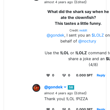
(
)
almost 4 years ago
Edited
What did the shark say when he
ate the clownfish?
This tastes a little funny.
Credit:
reddit
@gondek
, I sent you an
$LOLZ
on
behalf of
@noctury
Use the
!LOL
or
!LOLZ
command t
share a joke and an
$
(4/8)
0
0
0.000 SPT
Reply
@gondek
58
(
)
almost 4 years ago
Edited
Thank you) !LOL !PIZZA
0
0
0.000 SPT
Reply