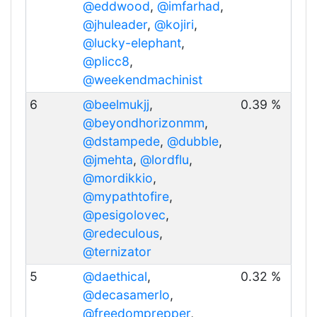
@eddwood
,
@imfarhad
,
@jhuleader
,
@kojiri
,
@lucky-elephant
,
@plicc8
,
@weekendmachinist
6
@beelmukjj
,
0.39 %
@beyondhorizonmm
,
@dstampede
,
@dubble
,
@jmehta
,
@lordflu
,
@mordikkio
,
@mypathtofire
,
@pesigolovec
,
@redeculous
,
@ternizator
5
@daethical
,
0.32 %
@decasamerlo
,
@freedomprepper
,