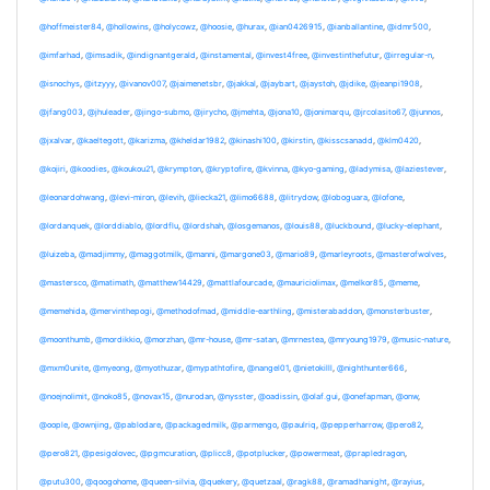
@hoffmeister84
,
@hollowins
,
@holycowz
,
@hoosie
,
@hurax
,
@ian0426915
,
@ianballantine
,
@idmr500
,
@imfarhad
,
@imsadik
,
@indignantgerald
,
@instamental
,
@invest4free
,
@investinthefutur
,
@irregular-n
,
@isnochys
,
@itzyyy
,
@ivanov007
,
@jaimenetsbr
,
@jakkal
,
@jaybart
,
@jaystoh
,
@jdike
,
@jeanpi1908
,
@jfang003
,
@jhuleader
,
@jingo-submo
,
@jirycho
,
@jmehta
,
@jona10
,
@jonimarqu
,
@jrcolasito67
,
@junnos
,
@jxalvar
,
@kaeltegott
,
@karizma
,
@kheldar1982
,
@kinashi100
,
@kirstin
,
@kisscsanadd
,
@klm0420
,
@kojiri
,
@koodies
,
@koukou21
,
@krympton
,
@kryptofire
,
@kvinna
,
@kyo-gaming
,
@ladymisa
,
@laziestever
,
@leonardohwang
,
@levi-miron
,
@levih
,
@liecka21
,
@limo6688
,
@litrydow
,
@loboguara
,
@lofone
,
@lordanquek
,
@lorddiablo
,
@lordflu
,
@lordshah
,
@losgemanos
,
@louis88
,
@luckbound
,
@lucky-elephant
,
@luizeba
,
@madjimmy
,
@maggotmilk
,
@manni
,
@margone03
,
@mario89
,
@marleyroots
,
@masterofwolves
,
@mastersco
,
@matimath
,
@matthew14429
,
@mattlafourcade
,
@mauriciolimax
,
@melkor85
,
@meme
,
@memehida
,
@mervinthepogi
,
@methodofmad
,
@middle-earthling
,
@misterabaddon
,
@monsterbuster
,
@moonthumb
,
@mordikkio
,
@morzhan
,
@mr-house
,
@mr-satan
,
@mrnestea
,
@mryoung1979
,
@music-nature
,
@mxm0unite
,
@myeong
,
@myothuzar
,
@mypathtofire
,
@nangel01
,
@nietokilll
,
@nighthunter666
,
@noejnolimit
,
@noko85
,
@novax15
,
@nurodan
,
@nysster
,
@oadissin
,
@olaf.gui
,
@onefapman
,
@onw
,
@oople
,
@ownjing
,
@pablodare
,
@packagedmilk
,
@parmengo
,
@paulriq
,
@pepperharrow
,
@pero82
,
@pero821
,
@pesigolovec
,
@pgmcuration
,
@plicc8
,
@potplucker
,
@powermeat
,
@prapledragon
,
@putu300
,
@qoogohome
,
@queen-silvia
,
@quekery
,
@quetzaal
,
@ragk88
,
@ramadhanight
,
@rayius
,