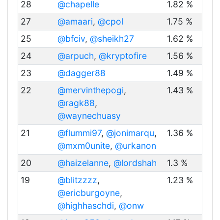
28
@chapelle
1.82 %
27
@amaari
,
@cpol
1.75 %
25
@bfciv
,
@sheikh27
1.62 %
24
@arpuch
,
@kryptofire
1.56 %
23
@dagger88
1.49 %
22
@mervinthepogi
,
1.43 %
@ragk88
,
@waynechuasy
21
@flummi97
,
@jonimarqu
,
1.36 %
@mxm0unite
,
@urkanon
20
@haizelanne
,
@lordshah
1.3 %
19
@blitzzzz
,
1.23 %
@ericburgoyne
,
@highhaschdi
,
@onw