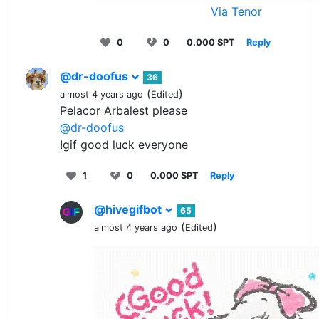
Via Tenor
0
0
0.000 SPT
Reply
@dr-doofus
36
(
)
almost 4 years ago
Edited
Pelacor Arbalest please
@dr-doofus
!gif good luck everyone
1
0
0.000 SPT
Reply
@hivegifbot
65
(
)
almost 4 years ago
Edited