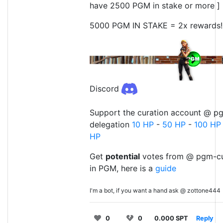
have 2500 PGM in stake or more ]
5000 PGM IN STAKE = 2x rewards!
Discord
Support the curation account @ pg
delegation
10 HP
-
50 HP
-
100 HP
HP
Get
potential
votes from @ pgm-cu
in PGM, here is a
guide
I'm a bot, if you want a hand ask @ zottone444
0
0
0.000 SPT
Reply