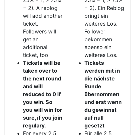
25% = 1, > 75%
25% = 1, > 75%
= 2). A reblog
= 2). Ein Reblog
will add another
bringt ein
ticket.
weiteres Los.
Followers will
Follower
get an
bekommen
additional
ebenso ein
ticket, too
weiteres Los.
Tickets will be
Tickets
taken over to
werden mit in
the next round
die nächste
and will
Runde
reduced to 0 if
übernommen
you win. So
und erst wenn
you will win for
du gewinnst
sure, if you join
auf null
regulary.
gesetzt
For every 2.5
Für alle 2,5