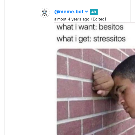
@meme.bot
49
(
)
almost 4 years ago
Edited