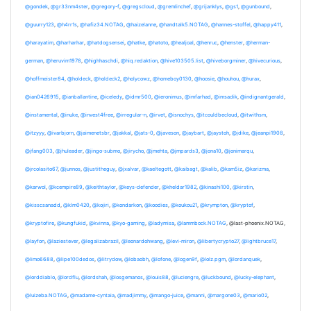
@gondek
,
@gr33nm4ster
,
@gregory-f
,
@gregscloud
,
@gremlinchef
,
@grijanklys
,
@gs1
,
@gunbound
,
@guurry123
,
@h4rr1s
,
@hafiz34.NOTAG
,
@haizelanne
,
@handtalk5.NOTAG
,
@hannes-stoffel
,
@happy411
,
@harayatim
,
@harharhar
,
@hatdogsensei
,
@hatke
,
@hatoto
,
@healjoal
,
@henruc
,
@henster
,
@herman-
german
,
@heruvim1978
,
@highhaschdi
,
@hiq.redaktion
,
@hive103505.list
,
@hiveborgminer
,
@hivecurious
,
@hoffmeister84
,
@holdeck
,
@holdeck2
,
@holycowz
,
@homeboy0130
,
@hoosie
,
@houhou
,
@hurax
,
@ian0426915
,
@ianballantine
,
@iceledy
,
@idmr500
,
@ieronimus
,
@imfarhad
,
@imsadik
,
@indignantgerald
,
@instamental
,
@inuke
,
@invest4free
,
@irregular-n
,
@irvet
,
@isnochys
,
@itcouldbecloud
,
@itwithsm
,
@itzyyy
,
@ivarbjorn
,
@jaimenetsbr
,
@jakkal
,
@jats-0
,
@javeson
,
@jaybart
,
@jaystoh
,
@jdike
,
@jeanpi1908
,
@jfang003
,
@jhuleader
,
@jingo-submo
,
@jirycho
,
@jmehta
,
@jmpards3
,
@jona10
,
@jonimarqu
,
@jrcolasito67
,
@junnos
,
@justitheguy
,
@jxalvar
,
@kaeltegott
,
@kaibagt
,
@kalib
,
@kam5iz
,
@karizma
,
@karwol
,
@kcempire89
,
@keithtaylor
,
@keys-defender
,
@kheldar1982
,
@kinashi100
,
@kirstin
,
@kisscsanadd
,
@klm0420
,
@kojiri
,
@kondarkon
,
@koodies
,
@koukou21
,
@krympton
,
@kryptof
,
@kryptofire
,
@kungfukid
,
@kvinna
,
@kyo-gaming
,
@ladymisa
,
@lammbock.NOTAG
, @last-phoenix.NOTAG,
@layfon
,
@laziestever
,
@legalizabrazil
,
@leonardohwang
,
@levi-miron
,
@libertycrypto27
,
@lightbruce17
,
@limo6688
,
@lipe100dedos
,
@litrydow
,
@lobaobh
,
@lofone
,
@logen9f
,
@lolz.pgm
,
@lordanquek
,
@lorddiablo
,
@lordflu
,
@lordshah
,
@losgemanos
,
@louis88
,
@luciengre
,
@luckbound
,
@lucky-elephant
,
@luizeba.NOTAG
,
@madame-cyntaia
,
@madjimmy
,
@mango-juice
,
@manni
,
@margone03
,
@mario02
,