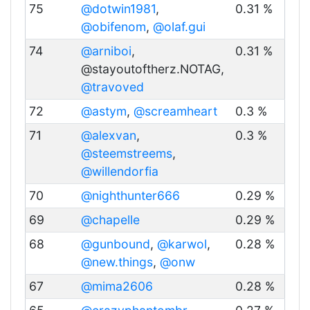
75
@dotwin1981
,
0.31 %
@obifenom
,
@olaf.gui
74
@arniboi
,
0.31 %
@stayoutoftherz.NOTAG,
@travoved
72
@astym
,
@screamheart
0.3 %
71
@alexvan
,
0.3 %
@steemstreems
,
@willendorfia
70
@nighthunter666
0.29 %
69
@chapelle
0.29 %
68
@gunbound
,
@karwol
,
0.28 %
@new.things
,
@onw
67
@mima2606
0.28 %