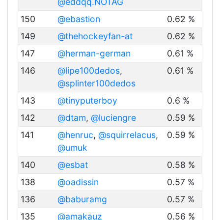
@eddqq.NOTAG
150
@ebastion
0.62 %
149
@thehockeyfan-at
0.62 %
147
@herman-german
0.61 %
146
@lipe100dedos
,
0.61 %
@splinter100dedos
143
@tinyputerboy
0.6 %
142
@dtam
,
@luciengre
0.59 %
141
@henruc
,
@squirrelacus
,
0.59 %
@umuk
140
@esbat
0.58 %
138
@oadissin
0.57 %
136
@baburamg
0.57 %
135
@amakauz
0.56 %