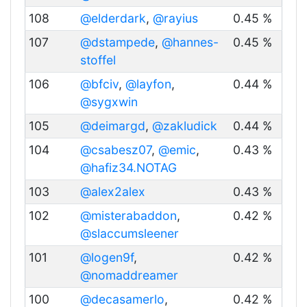
108
@elderdark
,
@rayius
0.45 %
107
@dstampede
,
@hannes-
0.45 %
stoffel
106
@bfciv
,
@layfon
,
0.44 %
@sygxwin
105
@deimargd
,
@zakludick
0.44 %
104
@csabesz07
,
@emic
,
0.43 %
@hafiz34.NOTAG
103
@alex2alex
0.43 %
102
@misterabaddon
,
0.42 %
@slaccumsleener
101
@logen9f
,
0.42 %
@nomaddreamer
100
@decasamerlo
,
0.42 %