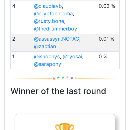
4
@claudiavb
,
0.02 %
@cryptochroma
,
@rusty.bone
,
@thedrummerboy
2
@assassyn.NOTAG
,
0.01 %
@zactian
1
@isnochys
,
@ryosai
,
0 %
@sarapony
Winner of the last round