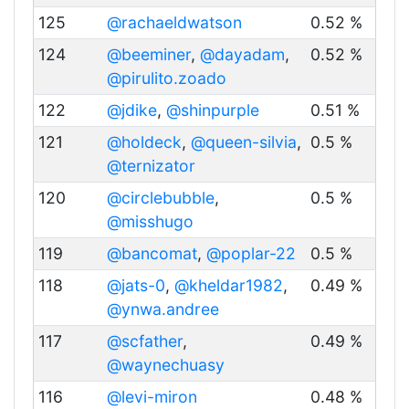
125
@rachaeldwatson
0.52 %
124
@beeminer
,
@dayadam
,
0.52 %
@pirulito.zoado
122
@jdike
,
@shinpurple
0.51 %
121
@holdeck
,
@queen-silvia
,
0.5 %
@ternizator
120
@circlebubble
,
0.5 %
@misshugo
119
@bancomat
,
@poplar-22
0.5 %
118
@jats-0
,
@kheldar1982
,
0.49 %
@ynwa.andree
117
@scfather
,
0.49 %
@waynechuasy
116
@levi-miron
0.48 %