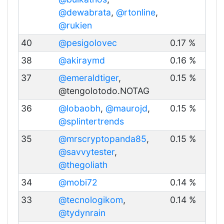
@dewabrata
,
@rtonline
,
@rukien
40
@pesigolovec
0.17 %
38
@akiraymd
0.16 %
37
@emeraldtiger
,
0.15 %
@tengolotodo.NOTAG
36
@lobaobh
,
@maurojd
,
0.15 %
@splintertrends
35
@mrscryptopanda85
,
0.15 %
@savvytester
,
@thegoliath
34
@mobi72
0.14 %
33
@tecnologikom
,
0.14 %
@tydynrain