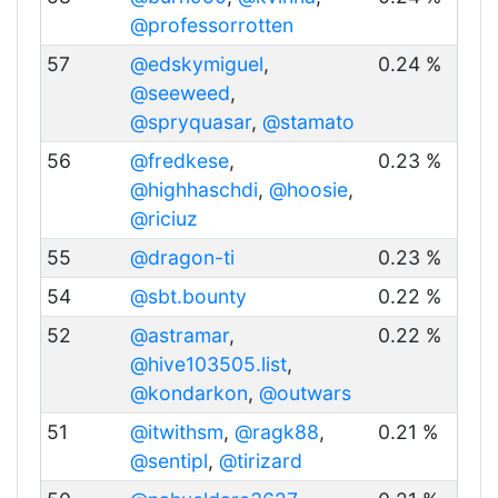
@professorrotten
57
@edskymiguel
,
0.24 %
@seeweed
,
@spryquasar
,
@stamato
56
@fredkese
,
0.23 %
@highhaschdi
,
@hoosie
,
@riciuz
55
@dragon-ti
0.23 %
54
@sbt.bounty
0.22 %
52
@astramar
,
0.22 %
@hive103505.list
,
@kondarkon
,
@outwars
51
@itwithsm
,
@ragk88
,
0.21 %
@sentipl
,
@tirizard