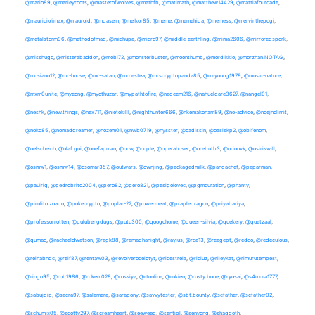
@mario89
,
@marleyroots
,
@masterofwolves
,
@mathfb
,
@matimath
,
@matthew14429
,
@mattlafourcade
,
@mauriciolimax
,
@maurojd
,
@mdasein
,
@melkor85
,
@meme
,
@memehida
,
@memess
,
@mervinthepogi
,
@metalstorm96
,
@methodofmad
,
@michupa
,
@micro97
,
@middle-earthling
,
@mima2606
,
@mirroredspork
,
@misshugo
,
@misterabaddon
,
@mobi72
,
@monsterbuster
,
@moonthumb
,
@mordikkio
,
@morzhan.NOTAG
,
@mosiano12
,
@mr-house
,
@mr-satan
,
@mrnestea
,
@mrscryptopanda85
,
@mryoung1979
,
@music-nature
,
@mxm0unite
,
@myeong
,
@myothuzar
,
@mypathtofire
,
@nadeem216
,
@nahueldare3627
,
@nangel01
,
@neshk
,
@new.things
,
@nex711
,
@nietokilll
,
@nighthunter666
,
@nkemakonam89
,
@no-advice
,
@noejnolimit
,
@noko85
,
@nomaddreamer
,
@nozem01
,
@nwb0719
,
@nysster
,
@oadissin
,
@oasiskp2
,
@obifenom
,
@oelscheich
,
@olaf.gui
,
@onefapman
,
@onw
,
@oople
,
@operahoser
,
@orebutb3
,
@orionvk
,
@osiriswill
,
@osmw1
,
@osmw14
,
@osomar357
,
@outwars
,
@ownjing
,
@packagedmilk
,
@pandachef
,
@paparman
,
@paulriq
,
@pedrobrito2004
,
@pero82
,
@pero821
,
@pesigolovec
,
@pgmcuration
,
@phanty
,
@pirulito.zoado
,
@pokecrypto
,
@poplar-22
,
@powermeat
,
@prapledragon
,
@priyabariya
,
@professorrotten
,
@pulubengdugs
,
@putu300
,
@qoogohome
,
@queen-silvia
,
@quekery
,
@quetzaal
,
@qumao
,
@rachaeldwatson
,
@ragk88
,
@ramadhanight
,
@rayius
,
@rca13
,
@reagept
,
@redco
,
@redeculous
,
@reinabndc
,
@relf87
,
@rentaw03
,
@revolverocelotyt
,
@ricestrela
,
@riciuz
,
@rileykat
,
@rimurutempest
,
@ringo95
,
@rob1986
,
@rokem028
,
@rossiya
,
@rtonline
,
@rukien
,
@rusty.bone
,
@ryosai
,
@s4mura1777
,
@sabujdip
,
@sacra97
,
@salamera
,
@sarapony
,
@savvytester
,
@sbt.bounty
,
@scfather
,
@scfather02
,
@schumix05
,
@scotty297
,
@screamheart
,
@seeweed
,
@sentipl
,
@senyong
,
@shaggoth
,