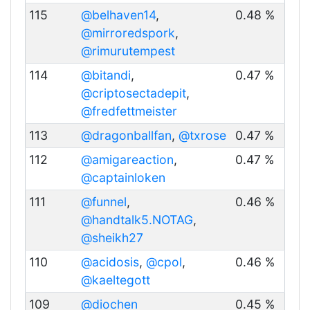
115
@belhaven14
,
0.48 %
@mirroredspork
,
@rimurutempest
114
@bitandi
,
0.47 %
@criptosectadepit
,
@fredfettmeister
113
@dragonballfan
,
@txrose
0.47 %
112
@amigareaction
,
0.47 %
@captainloken
111
@funnel
,
0.46 %
@handtalk5.NOTAG
,
@sheikh27
110
@acidosis
,
@cpol
,
0.46 %
@kaeltegott
109
@diochen
0.45 %