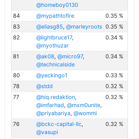
@homeboy0130
84
@mypathtofire
0.35 %
83
@eliasg85
,
@marleyroots
0.35 %
82
@lightbruce17
,
0.34 %
@myothuzar
81
@ak08
,
@micro97
,
0.34 %
@technicalside
80
@yeckingo1
0.33 %
78
@stdd
0.32 %
77
@hiq.redaktion
,
0.32 %
@imfarhad
,
@mxm0unite
,
@priyabariya
,
@wommi
76
@bckc-capital-llc
,
0.32 %
@vasupi