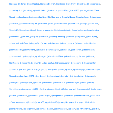
@bishhh
,
@bitandi
,
@blackfoot92
,
@blessedkid-121
,
@blitzzzz
,
@bluehy20
,
@bombus
,
@booboohabibi
,
@bossingclint
,
@braaiboy
,
@buchibinder
,
@bulkathos
,
@burn950
,
@butar1977
,
@buzzgoblin.NOTAG
,
@byebye
,
@cactusin
,
@caimanx
,
@caliban400
,
@candnpg
,
@cantfoldaces
,
@captainloken
,
@chaosbug
,
@chapelle
,
@cheesecrackinged
,
@chillmaw
,
@cibi
,
@circlebubble
,
@cjames-40
,
@cjlugo
,
@claudiavb
,
@cogie88
,
@coquicoin
,
@cpol
,
@crazyphantombr
,
@criptosectadepit
,
@cryptochroma
,
@cryptonotes
,
@csabesz07
,
@csvoon
,
@culphy
,
@curtis90
,
@cyberqueenmeg
,
@cynano
,
@d3lphinus
,
@daddydog
,
@daethical
,
@dafusa
,
@dagger88
,
@dagz
,
@dailyspam
,
@damus-nostra
,
@daniarc
,
@danideuder
,
@dark.shad0w
,
@darmstrong
,
@darusic
,
@davethegreat
,
@dayadam
,
@dbooster
,
@deathstarer7
,
@decasamerlo
,
@deepspiral
,
@deimargd
,
@derfabs.NOTAG
,
@dewabrata
,
@diochen
,
@djbravo
,
@dk1trade
,
@dokebi01
,
@dotwin1981
,
@dr-doofus
,
@dracozauberer
,
@dragon-ti
,
@dragonballfan
,
@dreasha
,
@droxx
,
@drstealth
,
@dryst
,
@dstampede
,
@dtam
,
@dub-c
,
@dubble
,
@dyson-the-booper
,
@ebastion
,
@eddqq.NOTAG
,
@eddwood
,
@edskymiguel
,
@egistar
,
@eiiviin
,
@eijibr
,
@elderdark
,
@eliasg85
,
@elkingplayer
,
@ellis23
,
@elminster
,
@eman13088
,
@emeraldtiger
,
@emic
,
@emion
,
@engilhramn
,
@epearson.NOTAG
,
@esbat
,
@evanr
,
@evih
,
@failingforward
,
@famoushade1
,
@felipejoys
,
@filuris
,
@finsteraar
,
@flummi97
,
@fnvdesigns
,
@fragozar01
,
@frazfrea
,
@fredfettmeister
,
@fredkese
,
@freedomprepper
,
@funnel
,
@ga8ox35
,
@gabrielrr17
,
@gagegida
,
@galaxios
,
@gandhi-disciple
,
@gangstalking
,
@garigarikun
,
@genming
,
@geom
,
@germansailor
,
@gessy
,
@getthismonkey
,
@gidien
,