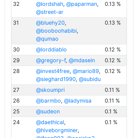
32
@lordshah
,
@paparman
,
0.13 %
@street-ar
31
@bluehy20
,
0.13 %
@booboohabibi
,
@qumao
30
@lorddiablo
0.12 %
29
@gregory-f
,
@mdasein
0.12 %
28
@invest4free
,
@mario89
,
0.12 %
@sieghard1990
,
@subidu
27
@skoumpri
0.11 %
26
@barmbo
,
@ladymisa
0.11 %
25
@sudeon
0.1 %
24
@daethical
,
0.1 %
@hiveborgminer
,