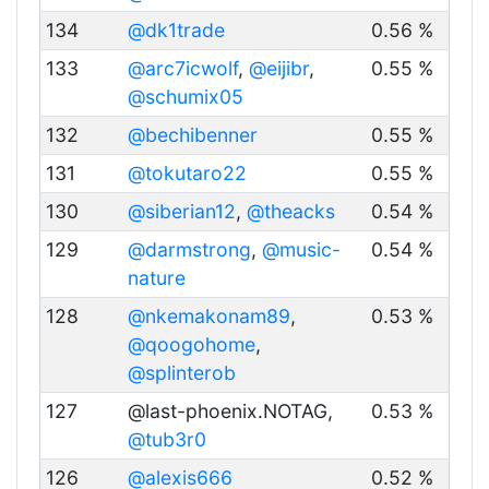
134
@dk1trade
0.56 %
133
@arc7icwolf
,
@eijibr
,
0.55 %
@schumix05
132
@bechibenner
0.55 %
131
@tokutaro22
0.55 %
130
@siberian12
,
@theacks
0.54 %
129
@darmstrong
,
@music-
0.54 %
nature
128
@nkemakonam89
,
0.53 %
@qoogohome
,
@splinterob
127
@last-phoenix.NOTAG,
0.53 %
@tub3r0
126
@alexis666
0.52 %