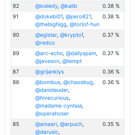
92
@iceledy
,
@kalib
0.38 %
91
@dokebi01
,
@pero821
,
0.38 %
@thebighigg
,
@torlof-hun
90
@egistar
,
@kryptof
,
0.37 %
@redco
89
@arc-echo
,
@dailyspam
,
0.37 %
@javeson
,
@tempt
87
@grijanklys
0.36 %
86
@bombus
,
@chaosbug
,
0.36 %
@danideuder
,
@hivecurious
,
@madame-cyntaia
,
@operahoser
85
@amaari
,
@arpuch
,
0.35 %
@darusic
,