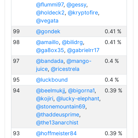
@flummi97
,
@gessy
,
@holdeck2
,
@kryptofire
,
@vegata
99
@gondek
0.41 %
98
@amaillo
,
@bilidrg
,
0.41 %
@ga8ox35
,
@gabrielrr17
97
@bandada
,
@mango-
0.4 %
juice
,
@ricestrela
95
@luckbound
0.4 %
94
@beelmukjj
,
@bigorna1
,
0.39 %
@kojiri
,
@lucky-elephant
,
@stonemountain69
,
@thaddeusprime
,
@the13anarchist
93
@hoffmeister84
0.39 %