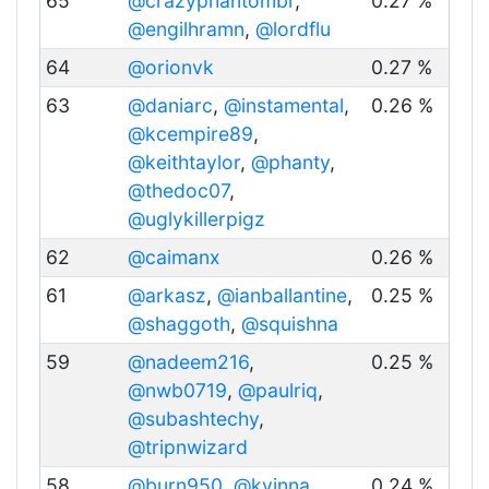
65
@crazyphantombr
,
0.27 %
@engilhramn
,
@lordflu
64
@orionvk
0.27 %
63
@daniarc
,
@instamental
,
0.26 %
@kcempire89
,
@keithtaylor
,
@phanty
,
@thedoc07
,
@uglykillerpigz
62
@caimanx
0.26 %
61
@arkasz
,
@ianballantine
,
0.25 %
@shaggoth
,
@squishna
59
@nadeem216
,
0.25 %
@nwb0719
,
@paulriq
,
@subashtechy
,
@tripnwizard
58
@burn950
,
@kvinna
,
0.24 %