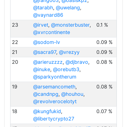
@jfang003
,
@oasiskp2
,
@tarabh
,
@uwelang
,
@vaynard86
23
@irvet
,
@monsterbuster
,
0.1 %
@xvrcontinente
22
@sodom-lv
0.09 %
21
@sacra97
,
@vrezyy
0.09 %
20
@arieruzzzz
,
@djbravo
,
0.08 %
@inuke
,
@orebutb3
,
@sparkyontherum
19
@arsemancometh
,
0.08 %
@candnpg
,
@houhou
,
@revolverocelotyt
18
@kungfukid
,
0.07 %
@libertycrypto27