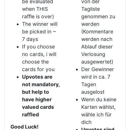
be evaluated
von der
when THIS
Tagliste
raffle is over)
genommen zu
The winner will
werden
be picked in ~
(Kommentare
7 days
werden nach
If you choose
Ablauf dieser
no cards, i will
Verlosung
choose the
ausgewertet)
cards for you
Der Gewinner
Upvotes are
wird in ca. 7
not mandatory,
Tagen
but help to
ausgelost
have higher
Wenn du keine
valued cards
Karten wählst,
raffled
wähle ich für
dich
Good Luck!
Upvotes sind