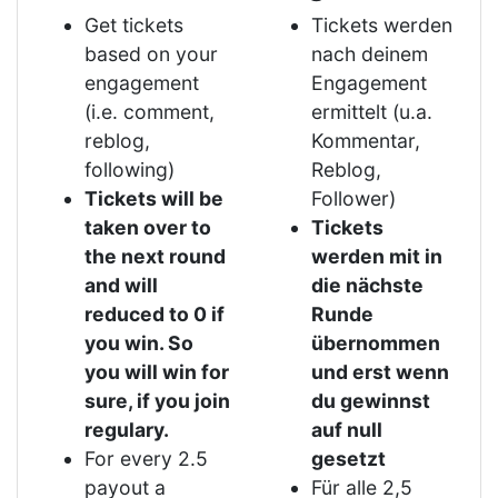
Get tickets
Tickets werden
based on your
nach deinem
engagement
Engagement
(i.e. comment,
ermittelt (u.a.
reblog,
Kommentar,
following)
Reblog,
Tickets will be
Follower)
taken over to
Tickets
the next round
werden mit in
and will
die nächste
reduced to 0 if
Runde
you win. So
übernommen
you will win for
und erst wenn
sure, if you join
du gewinnst
regulary.
auf null
For every 2.5
gesetzt
payout a
Für alle 2,5