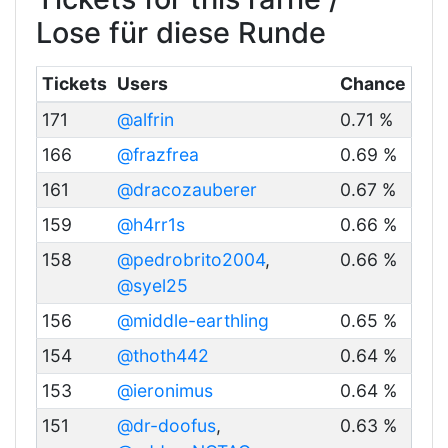
Lose für diese Runde
Tickets
Users
Chance
171
@alfrin
0.71 %
166
@frazfrea
0.69 %
161
@dracozauberer
0.67 %
159
@h4rr1s
0.66 %
158
@pedrobrito2004
,
0.66 %
@syel25
156
@middle-earthling
0.65 %
154
@thoth442
0.64 %
153
@ieronimus
0.64 %
151
@dr-doofus
,
0.63 %