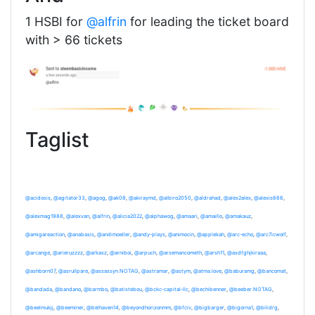
1 HSBI for
@alfrin
for leading the ticket board
with > 66 tickets
Taglist
@acidosis
,
@agitator33
,
@agog
,
@ak08
,
@akiraymd
,
@albiro2050
,
@aldrahad
,
@alex2alex
,
@alexis666
,
@alexmag1988
,
@alexvan
,
@alfrin
,
@alicia2022
,
@alphawog
,
@amaari
,
@amaillo
,
@amakauz
,
@amigareaction
,
@anabasis
,
@andimoeller
,
@andy-plays
,
@animocin
,
@applekah
,
@arc-echo
,
@arc7icwolf
,
@arcange
,
@arieruzzzz
,
@arkasz
,
@arniboi
,
@arpuch
,
@arsemancometh
,
@arsh11
,
@asdfghjkiraaa
,
@ashborn07
,
@asrullpare
,
@assassyn.NOTAG
,
@astramar
,
@astym
,
@atma.love
,
@baburamg
,
@bancomat
,
@bandada
,
@bandano
,
@barmbo
,
@batistebou
,
@bckc-capital-llc
,
@bechibenner
,
@beeber.NOTAG
,
@beelmukjj
,
@beeminer
,
@belhaven14
,
@beyondhorizonmm
,
@bfciv
,
@bigbarger
,
@bigorna1
,
@bilidrg
,