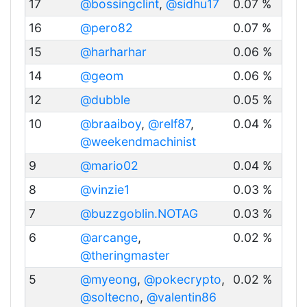
17
@bossingclint
,
@sidhu17
0.07 %
16
@pero82
0.07 %
15
@harharhar
0.06 %
14
@geom
0.06 %
12
@dubble
0.05 %
10
@braaiboy
,
@relf87
,
0.04 %
@weekendmachinist
9
@mario02
0.04 %
8
@vinzie1
0.03 %
7
@buzzgoblin.NOTAG
0.03 %
6
@arcange
,
0.02 %
@theringmaster
5
@myeong
,
@pokecrypto
,
0.02 %
@soltecno
,
@valentin86