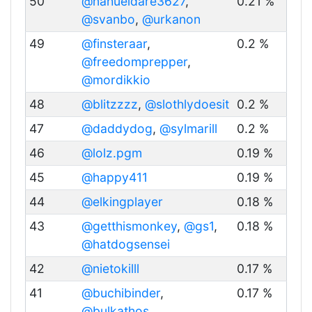
50
@nahueldare3627
,
0.21 %
@svanbo
,
@urkanon
49
@finsteraar
,
0.2 %
@freedomprepper
,
@mordikkio
48
@blitzzzz
,
@slothlydoesit
0.2 %
47
@daddydog
,
@sylmarill
0.2 %
46
@lolz.pgm
0.19 %
45
@happy411
0.19 %
44
@elkingplayer
0.18 %
43
@getthismonkey
,
@gs1
,
0.18 %
@hatdogsensei
42
@nietokilll
0.17 %
41
@buchibinder
,
0.17 %
@bulkathos
,